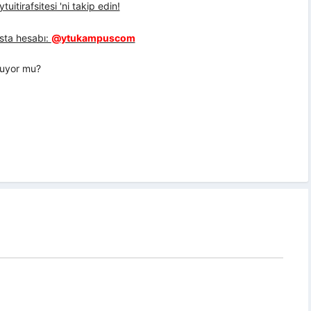
uitirafsitesi 'ni takip edin!
sta hesabı:
@ytukampuscom
nuyor mu?