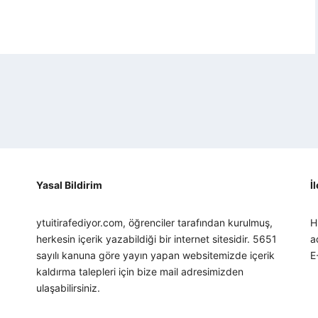
Yasal Bildirim
İ
ytuitirafediyor.com, öğrenciler tarafından kurulmuş,
H
herkesin içerik yazabildiği bir internet sitesidir. 5651
a
sayılı kanuna göre yayın yapan websitemizde içerik
E
kaldırma talepleri için bize mail adresimizden
ulaşabilirsiniz.