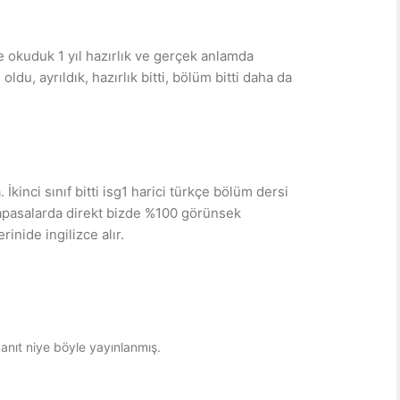
e okuduk 1 yıl hazırlık ve gerçek anlamda
u, ayrıldık, hazırlık bitti, bölüm bitti daha da
nci sınıf bitti isg1 harici türkçe bölüm dersi
pasalarda direkt bizde %100 görünsek
inide ingilizce alır.
nıt niye böyle yayınlanmış.