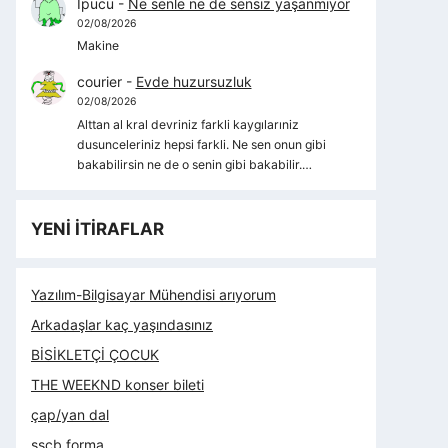
İpucu
-
Ne senle ne de sensiz yaşanmıyor
02/08/2026
Makine
courier
-
Evde huzursuzluk
02/08/2026
Alttan al kral devriniz farkli kaygılarıniz
dusunceleriniz hepsi farkli. Ne sen onun gibi
bakabilirsin ne de o senin gibi bakabilir.…
YENİ İTİRAFLAR
Yazılım-Bilgisayar Mühendisi arıyorum
Arkadaşlar kaç yaşındasınız
BİSİKLETÇİ ÇOCUK
THE WEEKND konser bileti
çap/yan dal
sscb forma