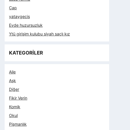
Çap
yataygecis
Evde huzursuzluk
Ytü girişim kulubu siyah saçlı kız
KATEGORİLER
Aile
Aşk
Diğer
Fikir Verin
Komik
Okul
Pişmanlık