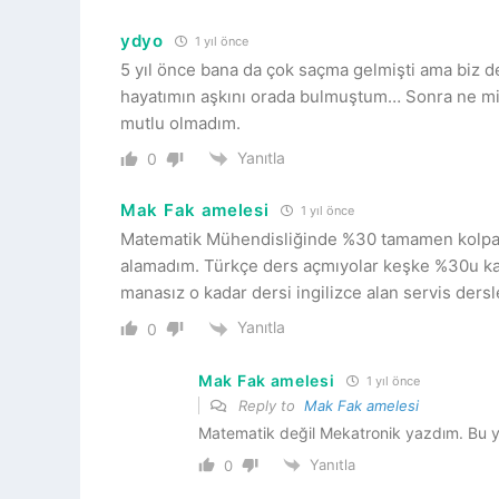
ydyo
1 yıl önce
5 yıl önce bana da çok saçma gelmişti ama biz d
hayatımın aşkını orada bulmuştum… Sonra ne mi old
mutlu olmadım.
Yanıtla
0
Mak Fak amelesi
1 yıl önce
Matematik Mühendisliğinde %30 tamamen kolpa. İki
alamadım. Türkçe ders açmıyolar keşke %30u ka
manasız o kadar dersi ingilizce alan servis dersler
Yanıtla
0
Mak Fak amelesi
1 yıl önce
Reply to
Mak Fak amelesi
Matematik değil Mekatronik yazdım. Bu ya
Yanıtla
0