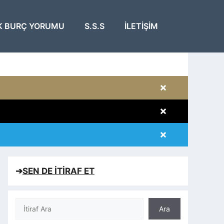
K BURÇ YORUMU
S.S.S
İLETIŞIM
×
×
×
×
➔
SEN DE İTİRAF ET
Ara
Ara