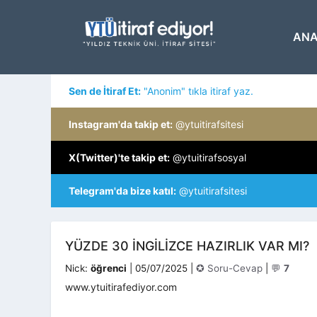
İçeriğe
atla
ANA
Sen de İtiraf Et:
"Anonim" tıkla itiraf yaz.
Instagram'da takip et:
@ytuitirafsitesi
X(Twitter)'te takip et:
@ytuitirafsosyal
Telegram'da bize katıl:
@ytuitirafsitesi
YÜZDE 30 INGILIZCE HAZIRLIK VAR MI?
Kategoriler
Nick:
öğrenci
|
05/07/2025
|
✪ Soru-Cevap
|
💬
7
www.ytuitirafediyor.com