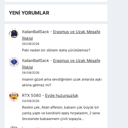
YENİ YORUMLAR
ItalianBallSack
-
Erasmus ve Uzak Mesafe
İlişkisi
06/08/2026
Peki neden bir dönem daha yürütülemez?
ItalianBallSack
-
Erasmus ve Uzak Mesafe
İlişkisi
06/08/2026
insanın güzel ama sevdiğinden uzak anlarda aşkı
aklına gelmez mi?
RTX 5080
-
Evde huzursuzluk
04/08/2026
Restini çek, Allah affetsin, babam çok büyük bir
yanlış yaptı ve kendisini epey hırpaladım, 2 sene
öncesinde babaannem çivili sopayla…