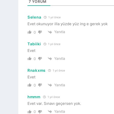
7
YORUM
Selena
1 yıl önce
Evet okunuyor illa yüzde yüz ing e gerek yok
Yanıtla
0
Tabiiki
1 yıl önce
Evet
Yanıtla
0
Rnakxms
1 yıl önce
Evet
Yanıtla
0
hmmm
1 yıl önce
Evet var. Sınavı geçersen yok.
Yanıtla
0