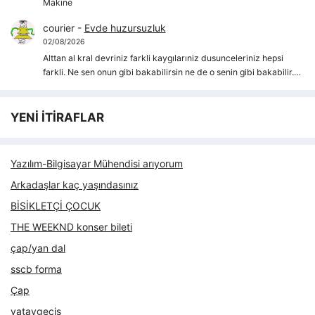
Makine
courier
-
Evde huzursuzluk
02/08/2026
Alttan al kral devriniz farkli kaygılarıniz dusunceleriniz hepsi
farkli. Ne sen onun gibi bakabilirsin ne de o senin gibi bakabilir.…
YENİ İTİRAFLAR
Yazılım-Bilgisayar Mühendisi arıyorum
Arkadaşlar kaç yaşındasınız
BİSİKLETÇİ ÇOCUK
THE WEEKND konser bileti
çap/yan dal
sscb forma
Çap
yataygecis