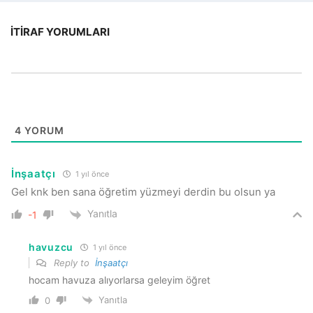
İTIRAF YORUMLARI
4
YORUM
İnşaatçı
1 yıl önce
Gel knk ben sana öğretim yüzmeyi derdin bu olsun ya
Yanıtla
-1
havuzcu
1 yıl önce
Reply to
İnşaatçı
hocam havuza alıyorlarsa geleyim öğret
Yanıtla
0