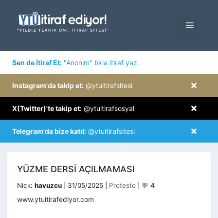
İçeriğe
atla
MENÜ
×
Sen de İtiraf Et:
"Anonim" tıkla itiraf yaz.
×
Instagram'da takip et:
@ytuitirafsitesi
×
X(Twitter)'te takip et:
@ytuitirafsosyal
×
Telegram'da bize katıl:
@ytuitirafsitesi
YÜZME DERSİ AÇILMAMASI
Kategoriler
Nick:
havuzcu
|
31/05/2025
|
Protesto
|
💬
4
www.ytuitirafediyor.com