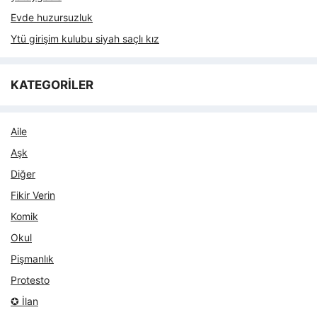
Evde huzursuzluk
Ytü girişim kulubu siyah saçlı kız
KATEGORİLER
Aile
Aşk
Diğer
Fikir Verin
Komik
Okul
Pişmanlık
Protesto
✪ İlan