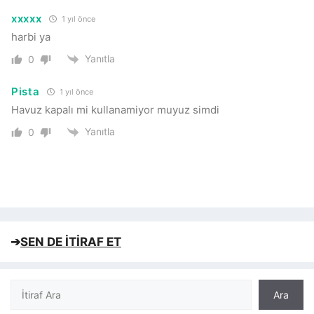
xxxxx
1 yıl önce
harbi ya
Yanıtla
0
Pista
1 yıl önce
Havuz kapalı mi kullanamiyor muyuz simdi
Yanıtla
0
➔
SEN DE İTİRAF ET
Ara
Ara