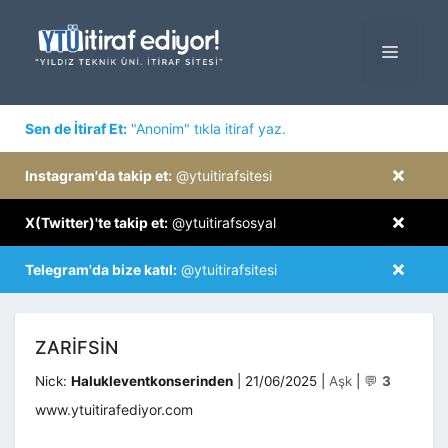
İçeriğe
atla
MENÜ
×
Sen de İtiraf Et:
"Anonim" tıkla itiraf yaz.
×
Instagram'da takip et:
@ytuitirafsitesi
×
X(Twitter)'te takip et:
@ytuitirafsosyal
×
Telegram'da bize katıl:
@ytuitirafsitesi
ZARIFSIN
Kategoriler
Nick:
Halukleventkonserinden
|
21/06/2025
|
Aşk
|
💬
3
www.ytuitirafediyor.com