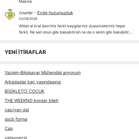
Makine
courier
-
Evde huzursuzluk
02/08/2026
Alttan al kral devriniz farkli kaygılarıniz dusunceleriniz hepsi
farkli. Ne sen onun gibi bakabilirsin ne de o senin gibi bakabilir.…
YENİ İTİRAFLAR
Yazılım-Bilgisayar Mühendisi arıyorum
Arkadaşlar kaç yaşındasınız
BİSİKLETÇİ ÇOCUK
THE WEEKND konser bileti
çap/yan dal
sscb forma
Çap
yataygecis