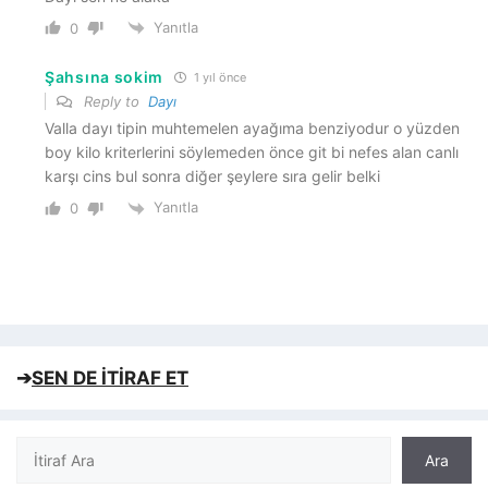
Yanıtla
0
Şahsına sokim
1 yıl önce
Reply to
Dayı
Valla dayı tipin muhtemelen ayağıma benziyodur o yüzden
boy kilo kriterlerini söylemeden önce git bi nefes alan canlı
karşı cins bul sonra diğer şeylere sıra gelir belki
Yanıtla
0
➔
SEN DE İTİRAF ET
Ara
Ara