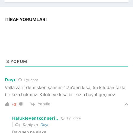
İTIRAF YORUMLARI
3
YORUM
Dayı
1 yıl önce
Valla zarif demişken şahsım 1.75’den kısa, 55 kilodan fazla
bir kıza bakmaz. Kilolu ve kısa bir kızla hayat geçmez.
Yanıtla
-3
Halukleventkonseri..
1 yıl önce
Reply to
Dayı
Dayı sen ne alaka