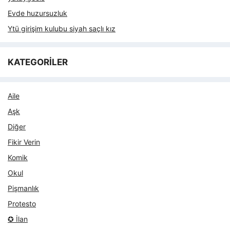
Evde huzursuzluk
Ytü girişim kulubu siyah saçlı kız
KATEGORİLER
Aile
Aşk
Diğer
Fikir Verin
Komik
Okul
Pişmanlık
Protesto
✪ İlan