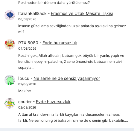
Peki neden bir dönem daha yürütülemez?
ItalianBallSack
-
Erasmus ve Uzak Mesafe İlişkisi
06/08/2026
insanın güzel ama sevdiğinden uzak anlarda aşkı aklına gelmez
mi?
RTX 5080
-
Evde huzursuzluk
04/08/2026
Restini çek, Allah affetsin, babam çok büyük bir yanlış yaptı ve
kendisini epey hırpaladım, 2 sene öncesinde babaannem çivili
sopayla…
İpucu
-
Ne senle ne de sensiz yaşanmıyor
02/08/2026
Makine
courier
-
Evde huzursuzluk
02/08/2026
Alttan al kral devriniz farkli kaygılarıniz dusunceleriniz hepsi
farkli. Ne sen onun gibi bakabilirsin ne de o senin gibi bakabilir.…