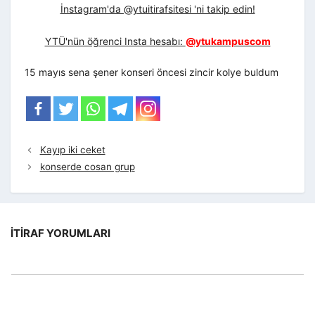
İnstagram'da @ytuitirafsitesi 'ni takip edin!
YTÜ'nün öğrenci Insta hesabı:
@ytukampuscom
15 mayıs sena şener konseri öncesi zincir kolye buldum
Kayıp iki ceket
konserde cosan grup
İTIRAF YORUMLARI