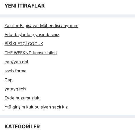
YENİ İTİRAFLAR
Yazılım-Bilgisayar Mühendisi arıyorum
Arkadaşlar kaç yaşındasınız
BİSİKLETÇİ ÇOCUK
THE WEEKND konser bileti
çap/yan dal
sscb forma
Çap
yataygecis
Evde huzursuzluk
Ytü girişim kulubu siyah saçlı kız
KATEGORİLER