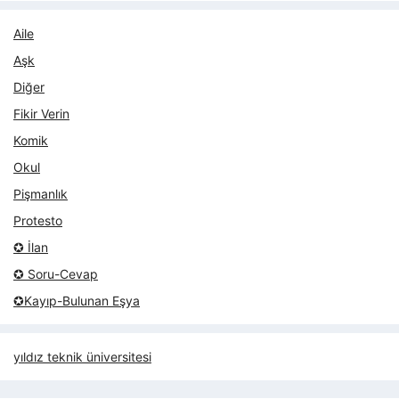
Aile
Aşk
Diğer
Fikir Verin
Komik
Okul
Pişmanlık
Protesto
✪ İlan
✪ Soru-Cevap
✪Kayıp-Bulunan Eşya
yıldız teknik üniversitesi