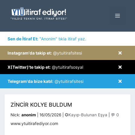
İçeriğe
atla
MENÜ
×
Sen de İtiraf Et:
"Anonim" tıkla itiraf yaz.
×
Instagram'da takip et:
@ytuitirafsitesi
×
X(Twitter)'te takip et:
@ytuitirafsosyal
×
Telegram'da bize katıl:
@ytuitirafsitesi
ZINCIR KOLYE BULDUM
Kategoriler
Nick:
anonim
|
16/05/2026
|
✪Kayıp-Bulunan Eşya
|
💬 0
www.ytuitirafediyor.com