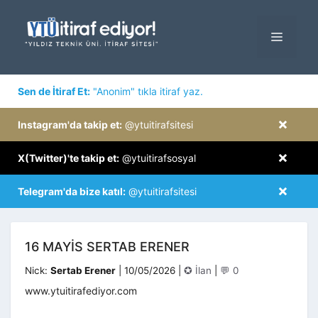
İçeriğe
atla
MENÜ
×
Sen de İtiraf Et:
"Anonim" tıkla itiraf yaz.
×
Instagram'da takip et:
@ytuitirafsitesi
×
X(Twitter)'te takip et:
@ytuitirafsosyal
×
Telegram'da bize katıl:
@ytuitirafsitesi
16 MAYIS SERTAB ERENER
Kategoriler
Nick:
Sertab Erener
|
10/05/2026
|
✪ İlan
|
💬 0
www.ytuitirafediyor.com