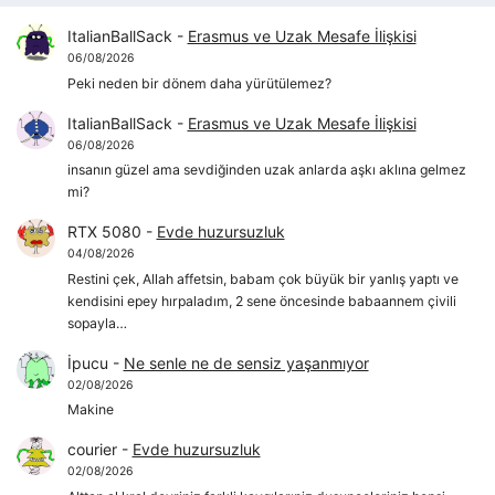
ItalianBallSack
-
Erasmus ve Uzak Mesafe İlişkisi
06/08/2026
Peki neden bir dönem daha yürütülemez?
ItalianBallSack
-
Erasmus ve Uzak Mesafe İlişkisi
06/08/2026
insanın güzel ama sevdiğinden uzak anlarda aşkı aklına gelmez
mi?
RTX 5080
-
Evde huzursuzluk
04/08/2026
Restini çek, Allah affetsin, babam çok büyük bir yanlış yaptı ve
kendisini epey hırpaladım, 2 sene öncesinde babaannem çivili
sopayla…
İpucu
-
Ne senle ne de sensiz yaşanmıyor
02/08/2026
Makine
courier
-
Evde huzursuzluk
02/08/2026