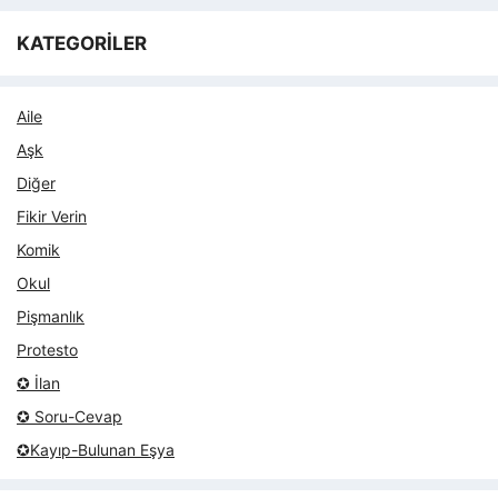
KATEGORİLER
Aile
Aşk
Diğer
Fikir Verin
Komik
Okul
Pişmanlık
Protesto
✪ İlan
✪ Soru-Cevap
✪Kayıp-Bulunan Eşya