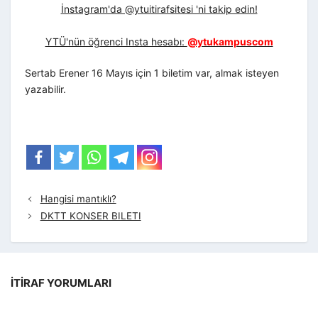
İnstagram'da @ytuitirafsitesi 'ni takip edin!
YTÜ'nün öğrenci Insta hesabı:
@ytukampuscom
Sertab Erener 16 Mayıs için 1 biletim var, almak isteyen
yazabilir.
Hangisi mantıklı?
DKTT KONSER BILETI
İTIRAF YORUMLARI