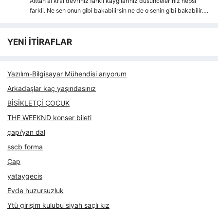
Alttan al kral devriniz farkli kaygılarıniz dusunceleriniz hepsi
farkli. Ne sen onun gibi bakabilirsin ne de o senin gibi bakabilir.…
YENİ İTİRAFLAR
Yazılım-Bilgisayar Mühendisi arıyorum
Arkadaşlar kaç yaşındasınız
BİSİKLETÇİ ÇOCUK
THE WEEKND konser bileti
çap/yan dal
sscb forma
Çap
yataygecis
Evde huzursuzluk
Ytü girişim kulubu siyah saçlı kız