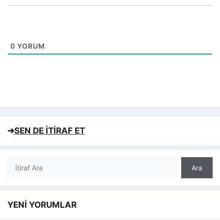
0
YORUM
➔
SEN DE İTİRAF ET
Ara
Ara
YENİ YORUMLAR