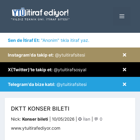
İçeriğe
atla
MENÜ
×
Sen de İtiraf Et:
"Anonim" tıkla itiraf yaz.
×
Instagram'da takip et:
@ytuitirafsitesi
×
X(Twitter)'te takip et:
@ytuitirafsosyal
×
Telegram'da bize katıl:
@ytuitirafsitesi
DKTT KONSER BILETI
Kategoriler
Nick:
Konser bileti
|
10/05/2026
|
✪ İlan
|
💬 0
www.ytuitirafediyor.com