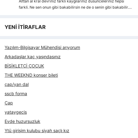
Alttan al kral devriniz farkli kaygılarıniz dusunceleriniz hepsi
farkli. Ne sen onun gibi bakabilirsin ne de o senin gibi bakabilir.…
YENİ İTİRAFLAR
Yazılım-Bilgisayar Mühendisi arıyorum
Arkadaşlar kaç yaşındasınız
BİSİKLETÇİ ÇOCUK
THE WEEKND konser bileti
çap/yan dal
sscb forma
Çap
yataygecis
Evde huzursuzluk
Ytü girişim kulubu siyah saçlı kız