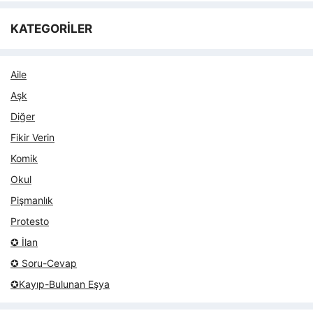
KATEGORİLER
Aile
Aşk
Diğer
Fikir Verin
Komik
Okul
Pişmanlık
Protesto
✪ İlan
✪ Soru-Cevap
✪Kayıp-Bulunan Eşya