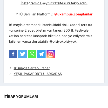
İnstagram'da @ytuitirafsitesi 'ni takip edin!
YTÜ Seri İlan Platformu:
ytukampus.com/ilanlar
16 mayis dreampark istanbuldaki dolu kadehi ters tut
konserine 2 adet biletim var tanesi 800 tl. Festivale
katilan herkese lunapark bileti de hediye ediyorlarmis
ilgilenen varsa dm atabilir @bisiyokbisiyyok
16 mayis Sertab Erener
YEŞİL PASAPORTLU ARKADAŞ
İTIRAF YORUMLARI