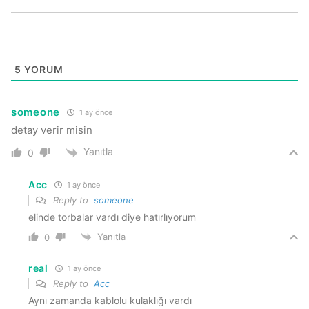
5
YORUM
someone
1 ay önce
detay verir misin
Yanıtla
0
Acc
1 ay önce
Reply to
someone
elinde torbalar vardı diye hatırlıyorum
Yanıtla
0
real
1 ay önce
Reply to
Acc
Aynı zamanda kablolu kulaklığı vardı