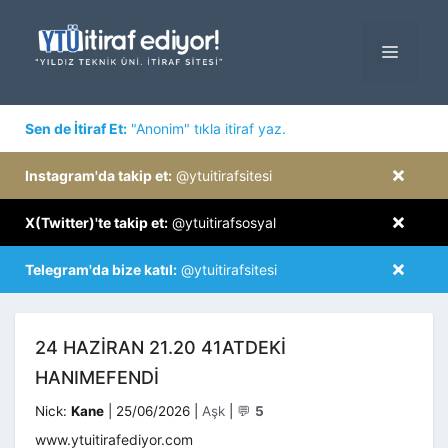
İçeriğe
atla
MENÜ
×
Sen de İtiraf Et:
"Anonim" tıkla itiraf yaz.
×
Instagram'da takip et:
@ytuitirafsitesi
×
X(Twitter)'te takip et:
@ytuitirafsosyal
×
Telegram'da bize katıl:
@ytuitirafsitesi
24 HAZIRAN 21.20 41ATDEKI
HANIMEFENDI
Kategoriler
Nick:
Kane
|
25/06/2026
|
Aşk
|
💬
5
www.ytuitirafediyor.com