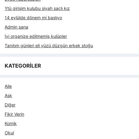
Ytü girişim kulubu siyah saçlı kız
14 eylülde dönem mi başlıyo
Admin sana
İyi organize edilmemiş kulüpler
Tanıtım günleri eli yüzü düzgün erkek stoğu
KATEGORİLER
Aile
Aşk
Diğer
Fikir Verin
Komik
Okul