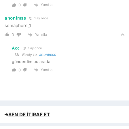
Yanıtla
0
anonimss
1 ay önce
semaphore_1
Yanıtla
0
Acc
1 ay önce
Reply to
anonimss
gönderdim bu arada
Yanıtla
0
➔
SEN DE İTİRAF ET