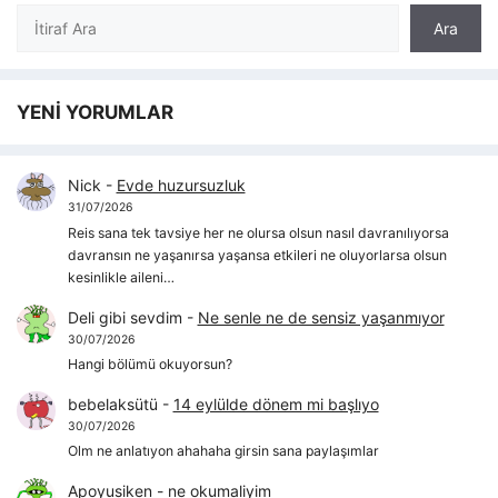
Ara
Ara
YENİ YORUMLAR
Nick
-
Evde huzursuzluk
31/07/2026
Reis sana tek tavsiye her ne olursa olsun nasıl davranılıyorsa
davransın ne yaşanırsa yaşansa etkileri ne oluyorlarsa olsun
kesinlikle aileni…
Deli gibi sevdim
-
Ne senle ne de sensiz yaşanmıyor
30/07/2026
Hangi bölümü okuyorsun?
bebelaksütü
-
14 eylülde dönem mi başlıyo
30/07/2026
Olm ne anlatıyon ahahaha girsin sana paylaşımlar
Apoyusiken
-
ne okumaliyim