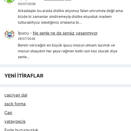
30/07/2026
Arkadaşlar bu arada dislike atıyonuz falan umrumda değil ama
bizde bi zamanlar sindiremeyip dislike atıyoduk madem
tutturabiliyoz istediğimiz ortalama bi…
İpucu
-
Ne senle ne de sensiz yaşanmıyor
29/07/2026
Benim vericeğim en büyük ipucu mezun olmam lazımdı ve
mezun olsaydım her şeye rağmen belki son kez olucak diye
senle…
YENİ İTİRAFLAR
çap/yan dal
sscb forma
Çap
yataygecis
Evde huzursuzluk