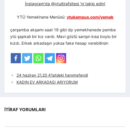
İnstagram'da @ytuitirafsitesi 'ni takip edin!
YTÜ Yemekhane Menüsü:
ytukampus.com/yemek
çarşamba akşamı saat 19 gibi dp yemekhanede pembe
ytü şapkalı bir kız vardı. Mavi gözlü sarışın kısa boylu bir
kızdı. Erkek arkadaşın yoksa fake hesap verebilirsin
24 haziran 21.20 41atdeki hanımefendi
KADIN EV ARKADASI ARIYORUM
İTIRAF YORUMLARI