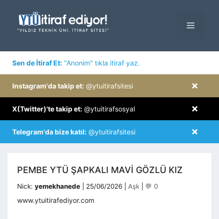
İçeriğe
atla
MENÜ
×
Sen de İtiraf Et:
"Anonim" tıkla itiraf yaz.
×
Instagram'da takip et:
@ytuitirafsitesi
×
X(Twitter)'te takip et:
@ytuitirafsosyal
×
Telegram'da bize katıl:
@ytuitirafsitesi
PEMBE YTÜ ŞAPKALI MAVI GÖZLÜ KIZ
Kategoriler
Nick:
yemekhanede
|
25/06/2026
|
Aşk
|
💬 0
www.ytuitirafediyor.com