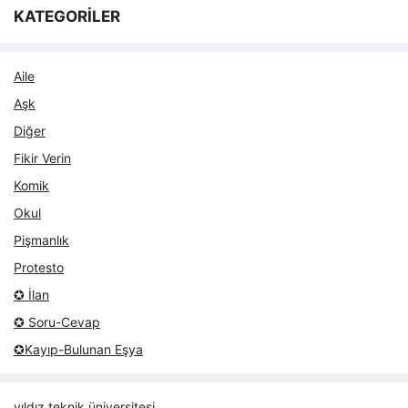
KATEGORİLER
Aile
Aşk
Diğer
Fikir Verin
Komik
Okul
Pişmanlık
Protesto
✪ İlan
✪ Soru-Cevap
✪Kayıp-Bulunan Eşya
yıldız teknik üniversitesi