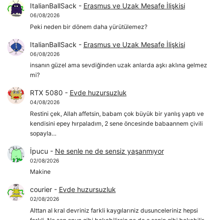
ItalianBallSack
-
Erasmus ve Uzak Mesafe İlişkisi
06/08/2026
Peki neden bir dönem daha yürütülemez?
ItalianBallSack
-
Erasmus ve Uzak Mesafe İlişkisi
06/08/2026
insanın güzel ama sevdiğinden uzak anlarda aşkı aklına gelmez
mi?
RTX 5080
-
Evde huzursuzluk
04/08/2026
Restini çek, Allah affetsin, babam çok büyük bir yanlış yaptı ve
kendisini epey hırpaladım, 2 sene öncesinde babaannem çivili
sopayla…
İpucu
-
Ne senle ne de sensiz yaşanmıyor
02/08/2026
Makine
courier
-
Evde huzursuzluk
02/08/2026
Alttan al kral devriniz farkli kaygılarıniz dusunceleriniz hepsi