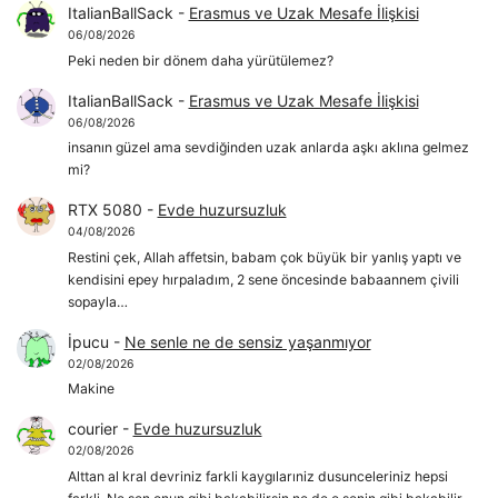
ItalianBallSack
-
Erasmus ve Uzak Mesafe İlişkisi
06/08/2026
Peki neden bir dönem daha yürütülemez?
ItalianBallSack
-
Erasmus ve Uzak Mesafe İlişkisi
06/08/2026
insanın güzel ama sevdiğinden uzak anlarda aşkı aklına gelmez
mi?
RTX 5080
-
Evde huzursuzluk
04/08/2026
Restini çek, Allah affetsin, babam çok büyük bir yanlış yaptı ve
kendisini epey hırpaladım, 2 sene öncesinde babaannem çivili
sopayla…
İpucu
-
Ne senle ne de sensiz yaşanmıyor
02/08/2026
Makine
courier
-
Evde huzursuzluk
02/08/2026
Alttan al kral devriniz farkli kaygılarıniz dusunceleriniz hepsi