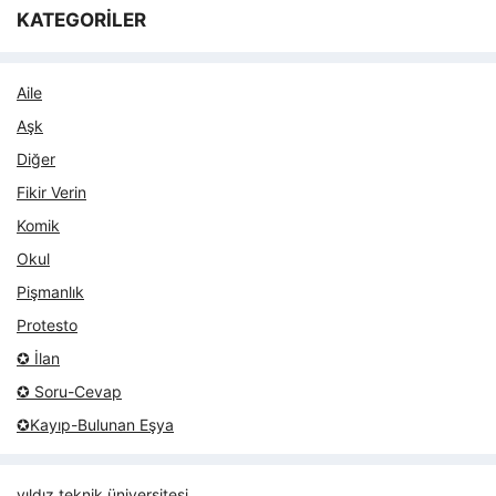
KATEGORİLER
Aile
Aşk
Diğer
Fikir Verin
Komik
Okul
Pişmanlık
Protesto
✪ İlan
✪ Soru-Cevap
✪Kayıp-Bulunan Eşya
yıldız teknik üniversitesi