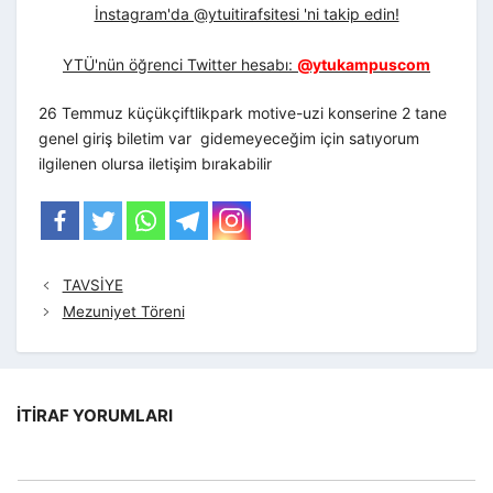
İnstagram'da @ytuitirafsitesi 'ni takip edin!
YTÜ'nün öğrenci Twitter hesabı:
@ytukampuscom
26 Temmuz küçükçiftlikpark motive-uzi konserine 2 tane
genel giriş biletim var gidemeyeceğim için satıyorum
ilgilenen olursa iletişim bırakabilir
TAVSİYE
Mezuniyet Töreni
İTIRAF YORUMLARI