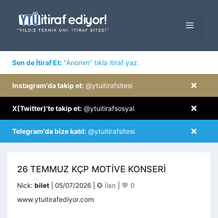
İçeriğe
atla
MENÜ
×
Sen de İtiraf Et:
"Anonim" tıkla itiraf yaz.
×
Instagram'da takip et:
@ytuitirafsitesi
×
X(Twitter)'te takip et:
@ytuitirafsosyal
×
Telegram'da bize katıl:
@ytuitirafsitesi
26 TEMMUZ KÇP MOTIVE KONSERI
Kategoriler
Nick:
bilet
|
05/07/2026
|
✪ İlan
|
💬 0
www.ytuitirafediyor.com