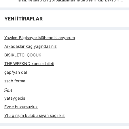
farkli. Ne sen onun gibi bakabilirsin ne de o senin gibi bakabilir.…
YENİ İTİRAFLAR
Yazılım-Bilgisayar Mühendisi arıyorum
Arkadaşlar kaç yaşındasınız
BİSİKLETÇİ ÇOCUK
THE WEEKND konser bileti
çap/yan dal
sscb forma
Çap
yataygecis
Evde huzursuzluk
Ytü girişim kulubu siyah saçlı kız