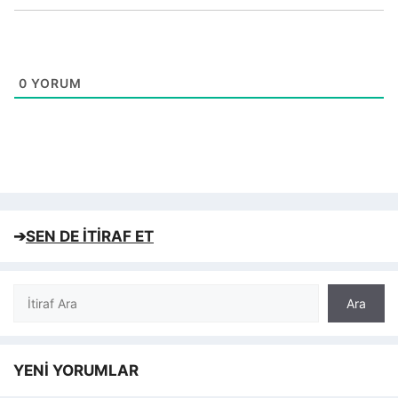
0
YORUM
➔
SEN DE İTİRAF ET
Ara
Ara
YENİ YORUMLAR