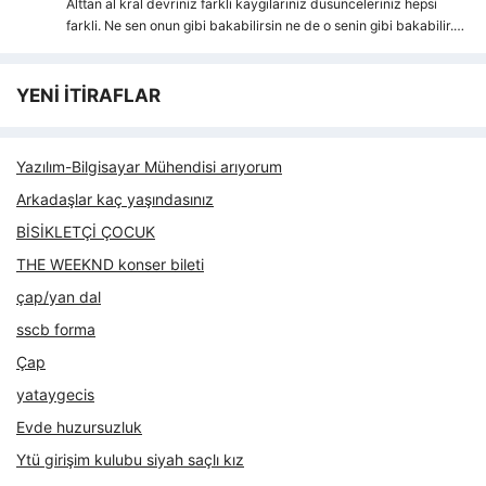
Alttan al kral devriniz farkli kaygılarıniz dusunceleriniz hepsi
farkli. Ne sen onun gibi bakabilirsin ne de o senin gibi bakabilir.…
YENİ İTİRAFLAR
Yazılım-Bilgisayar Mühendisi arıyorum
Arkadaşlar kaç yaşındasınız
BİSİKLETÇİ ÇOCUK
THE WEEKND konser bileti
çap/yan dal
sscb forma
Çap
yataygecis
Evde huzursuzluk
Ytü girişim kulubu siyah saçlı kız