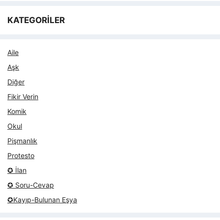
KATEGORİLER
Aile
Aşk
Diğer
Fikir Verin
Komik
Okul
Pişmanlık
Protesto
✪ İlan
✪ Soru-Cevap
✪Kayıp-Bulunan Eşya