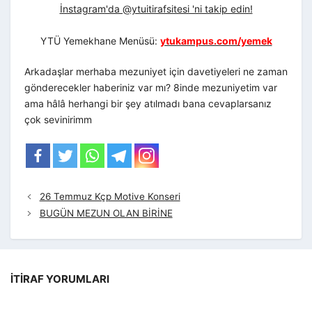
İnstagram'da @ytuitirafsitesi 'ni takip edin!
YTÜ Yemekhane Menüsü:
ytukampus.com/yemek
Arkadaşlar merhaba mezuniyet için davetiyeleri ne zaman
gönderecekler haberiniz var mı? 8inde mezuniyetim var
ama hâlâ herhangi bir şey atılmadı bana cevaplarsanız
çok sevinirimm
26 Temmuz Kçp Motive Konseri
BUGÜN MEZUN OLAN BİRİNE
İTIRAF YORUMLARI