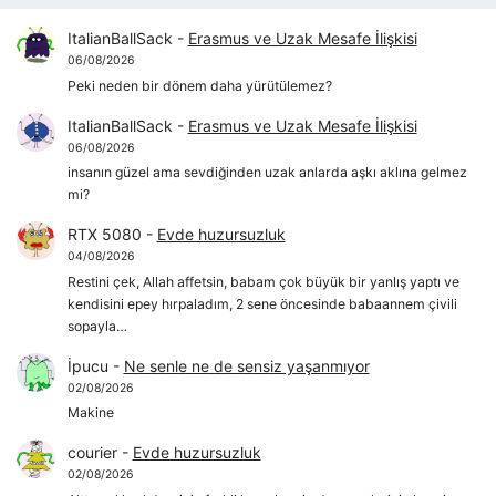
ItalianBallSack
-
Erasmus ve Uzak Mesafe İlişkisi
06/08/2026
Peki neden bir dönem daha yürütülemez?
ItalianBallSack
-
Erasmus ve Uzak Mesafe İlişkisi
06/08/2026
insanın güzel ama sevdiğinden uzak anlarda aşkı aklına gelmez
mi?
RTX 5080
-
Evde huzursuzluk
04/08/2026
Restini çek, Allah affetsin, babam çok büyük bir yanlış yaptı ve
kendisini epey hırpaladım, 2 sene öncesinde babaannem çivili
sopayla…
İpucu
-
Ne senle ne de sensiz yaşanmıyor
02/08/2026
Makine
courier
-
Evde huzursuzluk
02/08/2026