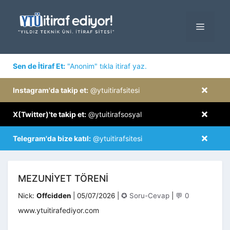
İçeriğe
atla
MENÜ
×
Sen de İtiraf Et:
"Anonim" tıkla itiraf yaz.
×
Instagram'da takip et:
@ytuitirafsitesi
×
X(Twitter)'te takip et:
@ytuitirafsosyal
×
Telegram'da bize katıl:
@ytuitirafsitesi
MEZUNIYET TÖRENI
Kategoriler
Nick:
Offcidden
|
05/07/2026
|
✪ Soru-Cevap
|
💬 0
www.ytuitirafediyor.com