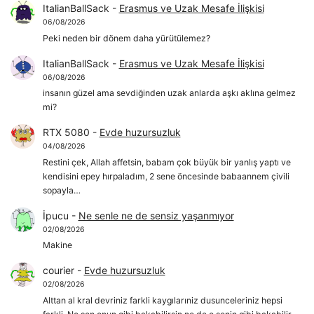
ItalianBallSack
-
Erasmus ve Uzak Mesafe İlişkisi
06/08/2026
Peki neden bir dönem daha yürütülemez?
ItalianBallSack
-
Erasmus ve Uzak Mesafe İlişkisi
06/08/2026
insanın güzel ama sevdiğinden uzak anlarda aşkı aklına gelmez
mi?
RTX 5080
-
Evde huzursuzluk
04/08/2026
Restini çek, Allah affetsin, babam çok büyük bir yanlış yaptı ve
kendisini epey hırpaladım, 2 sene öncesinde babaannem çivili
sopayla…
İpucu
-
Ne senle ne de sensiz yaşanmıyor
02/08/2026
Makine
courier
-
Evde huzursuzluk
02/08/2026
Alttan al kral devriniz farkli kaygılarıniz dusunceleriniz hepsi