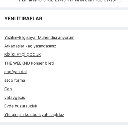
farkli. Ne sen onun gibi bakabilirsin ne de o senin gibi bakabilir.…
YENİ İTİRAFLAR
Yazılım-Bilgisayar Mühendisi arıyorum
Arkadaşlar kaç yaşındasınız
BİSİKLETÇİ ÇOCUK
THE WEEKND konser bileti
çap/yan dal
sscb forma
Çap
yataygecis
Evde huzursuzluk
Ytü girişim kulubu siyah saçlı kız