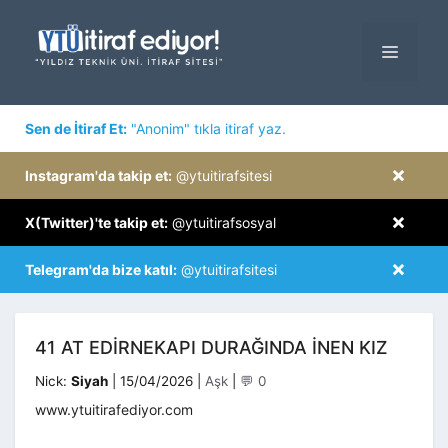
İçeriğe
atla
MENÜ
×
Sen de İtiraf Et:
"Anonim" tıkla itiraf yaz.
×
Instagram'da takip et:
@ytuitirafsitesi
×
X(Twitter)'te takip et:
@ytuitirafsosyal
×
Telegram'da bize katıl:
@ytuitirafsitesi
41 AT EDIRNEKAPI DURAĞINDA INEN KIZ
Kategoriler
Nick:
Siyah
|
15/04/2026
|
Aşk
|
💬 0
www.ytuitirafediyor.com