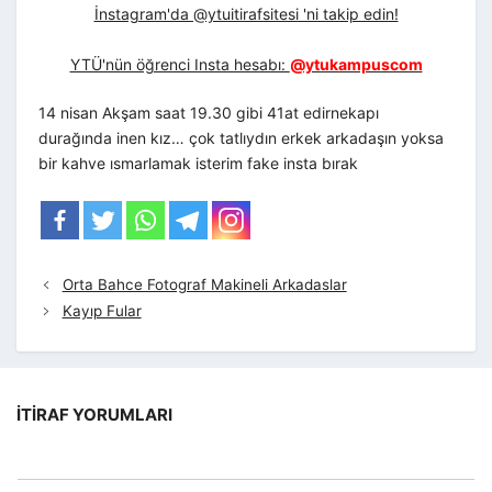
İnstagram'da @ytuitirafsitesi 'ni takip edin!
YTÜ'nün öğrenci Insta hesabı:
@ytukampuscom
14 nisan Akşam saat 19.30 gibi 41at edirnekapı
durağında inen kız… çok tatlıydın erkek arkadaşın yoksa
bir kahve ısmarlamak isterim fake insta bırak
Orta Bahce Fotograf Makineli Arkadaslar
Kayıp Fular
İTIRAF YORUMLARI