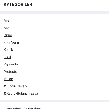
KATEGORİLER
Aile
Aşk
Diğer
Fikir Verin
Komik
Okul
Pişmanlık
Protesto
✪ İlan
✪ Soru-Cevap
✪Kayıp-Bulunan Eşya
yıldız teknik üniversitesi