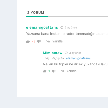
2
YORUM
elemanıgoattans
3 ay önce
Yazsana bana instanı birader tanımadığın adaml
Yanıtla
-1
Mlmısınaw
3 ay önce
Reply to
elemanıgoattans
Ne lan bu tripler ne dicek yukarıdaki lav
Yanıtla
1