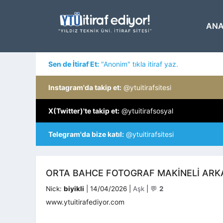
İçeriğe
atla
ANA
Sen de İtiraf Et:
"Anonim" tıkla itiraf yaz.
Instagram'da takip et:
@ytuitirafsitesi
X(Twitter)'te takip et:
@ytuitirafsosyal
Telegram'da bize katıl:
@ytuitirafsitesi
ORTA BAHCE FOTOGRAF MAKINELI AR
Kategoriler
Nick:
biyikli
|
14/04/2026
|
Aşk
|
💬
2
www.ytuitirafediyor.com