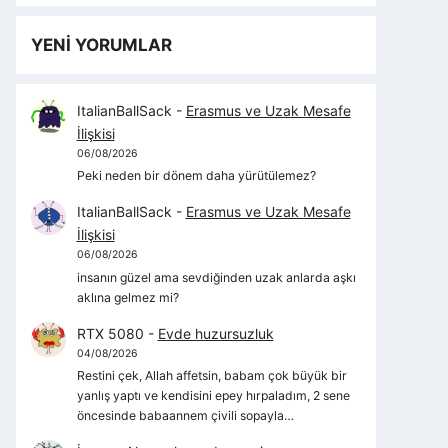
YENİ YORUMLAR
ItalianBallSack
-
Erasmus ve Uzak Mesafe
İlişkisi
06/08/2026
Peki neden bir dönem daha yürütülemez?
ItalianBallSack
-
Erasmus ve Uzak Mesafe
İlişkisi
06/08/2026
insanın güzel ama sevdiğinden uzak anlarda aşkı
aklına gelmez mi?
RTX 5080
-
Evde huzursuzluk
04/08/2026
Restini çek, Allah affetsin, babam çok büyük bir
yanlış yaptı ve kendisini epey hırpaladım, 2 sene
öncesinde babaannem çivili sopayla…