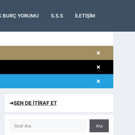
K BURÇ YORUMU
S.S.S
İLETIŞIM
×
×
×
×
➔
SEN DE İTİRAF ET
Ara
Ara