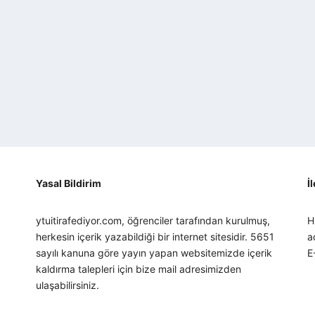
Yasal Bildirim
İ
ytuitirafediyor.com, öğrenciler tarafından kurulmuş,
H
herkesin içerik yazabildiği bir internet sitesidir. 5651
a
sayılı kanuna göre yayın yapan websitemizde içerik
E
kaldırma talepleri için bize mail adresimizden
ulaşabilirsiniz.