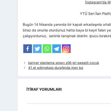
İnstagram'da @yt
YTÜ Seri İlan Plat
Bugün 14 Nisanda yanında bir kapalı arkadaşınla orta
biraz da onunla oturdunuz hatta baya bi kayıt falan 
çalışıyordunuz, seninle tanışmak isterim. ipucu bırakı
kariyer planlama sınavı z06 gri sweatli çocuk
41 at edirnekapı durağında inen kız
İTIRAF YORUMLARI