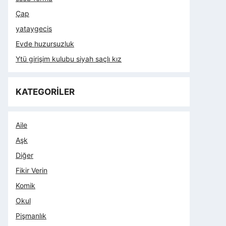
Çap
yataygecis
Evde huzursuzluk
Ytü girişim kulubu siyah saçlı kız
KATEGORİLER
Aile
Aşk
Diğer
Fikir Verin
Komik
Okul
Pişmanlık