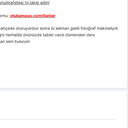
uitirafsitesi 'ni takip edin!
formu:
ytukampus.com/ilanlar
bahçede oturuyordun sonra bi eleman geldi fotoğraf makineliydi
yaptı herhalde önünüzde tablet vardı dümenden ders
rsan seni bulurum