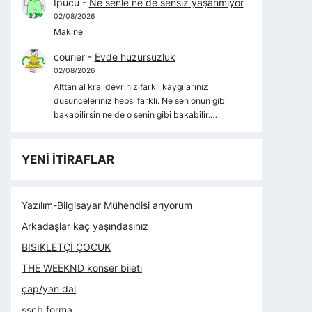
İpucu
-
Ne senle ne de sensiz yaşanmıyor
02/08/2026
Makine
courier
-
Evde huzursuzluk
02/08/2026
Alttan al kral devriniz farkli kaygılarıniz
dusunceleriniz hepsi farkli. Ne sen onun gibi
bakabilirsin ne de o senin gibi bakabilir.…
YENİ İTİRAFLAR
Yazılım-Bilgisayar Mühendisi arıyorum
Arkadaşlar kaç yaşındasınız
BİSİKLETÇİ ÇOCUK
THE WEEKND konser bileti
çap/yan dal
sscb forma