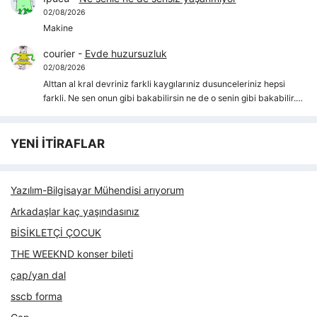
02/08/2026
Makine
courier
-
Evde huzursuzluk
02/08/2026
Alttan al kral devriniz farkli kaygılarıniz dusunceleriniz hepsi
farkli. Ne sen onun gibi bakabilirsin ne de o senin gibi bakabilir.…
YENİ İTİRAFLAR
Yazılım-Bilgisayar Mühendisi arıyorum
Arkadaşlar kaç yaşındasınız
BİSİKLETÇİ ÇOCUK
THE WEEKND konser bileti
çap/yan dal
sscb forma