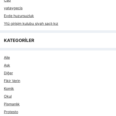
Çap
yataygecis
Evde huzursuzluk
Ytü girişim kulubu siyah saçlı kız
KATEGORİLER
Aile
Aşk
Diğer
Fikir Verin
Komik
Okul
Pişmanlık
Protesto