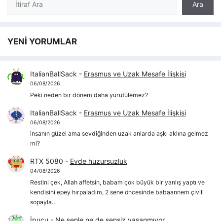
Ara
YENİ YORUMLAR
ItalianBallSack
-
Erasmus ve Uzak Mesafe İlişkisi
06/08/2026
Peki neden bir dönem daha yürütülemez?
ItalianBallSack
-
Erasmus ve Uzak Mesafe İlişkisi
06/08/2026
insanın güzel ama sevdiğinden uzak anlarda aşkı aklına gelmez
mi?
RTX 5080
-
Evde huzursuzluk
04/08/2026
Restini çek, Allah affetsin, babam çok büyük bir yanlış yaptı ve
kendisini epey hırpaladım, 2 sene öncesinde babaannem çivili
sopayla…
İpucu
-
Ne senle ne de sensiz yaşanmıyor