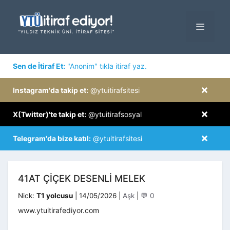
İçeriğe
atla
MENÜ
×
Sen de İtiraf Et:
"Anonim" tıkla itiraf yaz.
×
Instagram'da takip et:
@ytuitirafsitesi
×
X(Twitter)'te takip et:
@ytuitirafsosyal
×
Telegram'da bize katıl:
@ytuitirafsitesi
41AT ÇIÇEK DESENLI MELEK
Kategoriler
Nick:
T1 yolcusu
|
14/05/2026
|
Aşk
|
💬 0
www.ytuitirafediyor.com