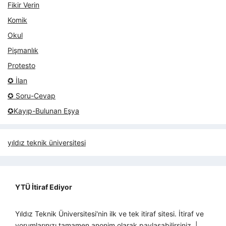
Fikir Verin
Komik
Okul
Pişmanlık
Protesto
✪ İlan
✪ Soru-Cevap
✪Kayıp-Bulunan Eşya
yıldız teknik üniversitesi
YTÜ İtiraf Ediyor
Yıldız Teknik Üniversitesi'nin ilk ve tek itiraf sitesi. İtiraf ve
yorumlarınızı tamamen anonim olarak paylaşabilirsiniz. |