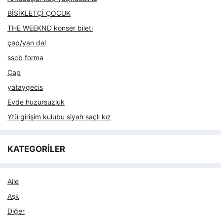
BİSİKLETÇİ ÇOCUK
THE WEEKND konser bileti
çap/yan dal
sscb forma
Çap
yataygecis
Evde huzursuzluk
Ytü girişim kulubu siyah saçlı kız
KATEGORİLER
Aile
Aşk
Diğer