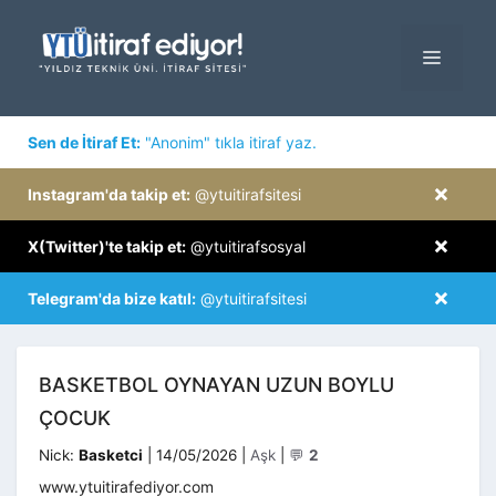
İçeriğe
atla
MENÜ
×
Sen de İtiraf Et:
"Anonim" tıkla itiraf yaz.
×
Instagram'da takip et:
@ytuitirafsitesi
×
X(Twitter)'te takip et:
@ytuitirafsosyal
×
Telegram'da bize katıl:
@ytuitirafsitesi
BASKETBOL OYNAYAN UZUN BOYLU
ÇOCUK
Kategoriler
Nick:
Basketci
|
14/05/2026
|
Aşk
|
💬
2
www.ytuitirafediyor.com