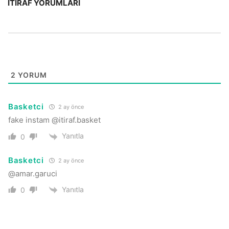
İTIRAF YORUMLARI
2
YORUM
Basketci
2 ay önce
fake instam @itiraf.basket
Yanıtla
0
Basketci
2 ay önce
@amar.garuci
Yanıtla
0