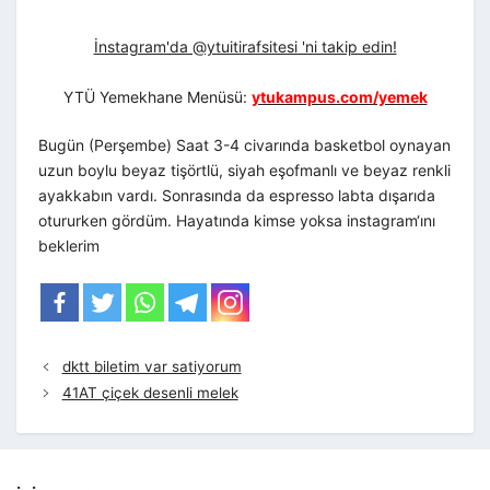
İnstagram'da @ytuitirafsitesi 'ni takip edin!
YTÜ Yemekhane Menüsü:
ytukampus.com/yemek
Bugün (Perşembe) Saat 3-4 civarında basketbol oynayan
uzun boylu beyaz tişörtlü, siyah eşofmanlı ve beyaz renkli
ayakkabın vardı. Sonrasında da espresso labta dışarıda
otururken gördüm. Hayatında kimse yoksa instagram‘ını
beklerim
dktt biletim var satiyorum
41AT çiçek desenli melek