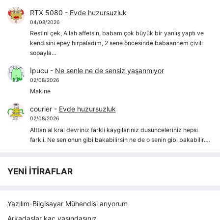
RTX 5080
-
Evde huzursuzluk
04/08/2026
Restini çek, Allah affetsin, babam çok büyük bir yanlış yaptı ve
kendisini epey hırpaladım, 2 sene öncesinde babaannem çivili
sopayla…
İpucu
-
Ne senle ne de sensiz yaşanmıyor
02/08/2026
Makine
courier
-
Evde huzursuzluk
02/08/2026
Alttan al kral devriniz farkli kaygılarıniz dusunceleriniz hepsi
farkli. Ne sen onun gibi bakabilirsin ne de o senin gibi bakabilir.…
YENİ İTİRAFLAR
Yazılım-Bilgisayar Mühendisi arıyorum
Arkadaşlar kaç yaşındasınız