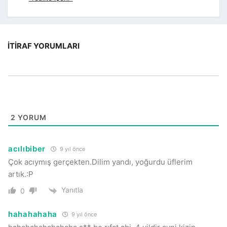
İTIRAF YORUMLARI
2
YORUM
acılıbiber
9 yıl önce
Çok acıymış gerçekten.Dilim yandı, yoğurdu üflerim
artık.:P
Yanıtla
0
hahahahaha
9 yıl önce