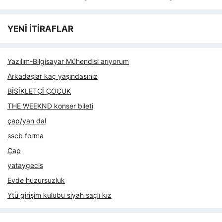
YENİ İTİRAFLAR
Yazılım-Bilgisayar Mühendisi arıyorum
Arkadaşlar kaç yaşındasınız
BİSİKLETÇİ ÇOCUK
THE WEEKND konser bileti
çap/yan dal
sscb forma
Çap
yataygecis
Evde huzursuzluk
Ytü girişim kulubu siyah saçlı kız