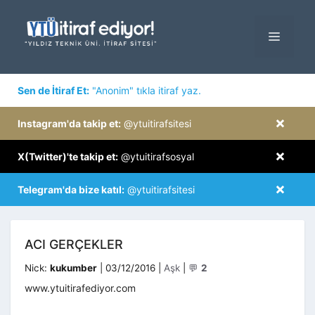
İçeriğe
atla
MENÜ
×
Sen de İtiraf Et:
"Anonim" tıkla itiraf yaz.
×
Instagram'da takip et:
@ytuitirafsitesi
×
X(Twitter)'te takip et:
@ytuitirafsosyal
×
Telegram'da bize katıl:
@ytuitirafsitesi
ACI GERÇEKLER
Kategoriler
Nick:
kukumber
|
03/12/2016
|
Aşk
|
💬
2
www.ytuitirafediyor.com