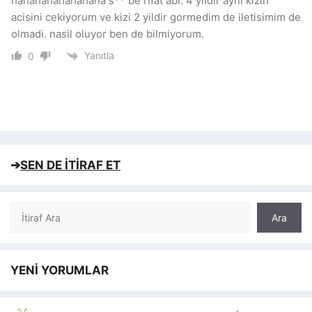
hahahahahahahaha s** be rıfat abi. 4 yildir ayni kizin
acisini cekiyorum ve kizi 2 yildir gormedim de iletisimim de
olmadi. nasil oluyor ben de bilmiyorum.
Yanıtla
0
➔
SEN DE İTİRAF ET
Ara
Ara
YENİ YORUMLAR