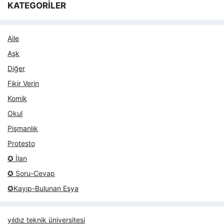
KATEGORİLER
Aile
Aşk
Diğer
Fikir Verin
Komik
Okul
Pişmanlık
Protesto
✪ İlan
✪ Soru-Cevap
✪Kayıp-Bulunan Eşya
yıldız teknik üniversitesi