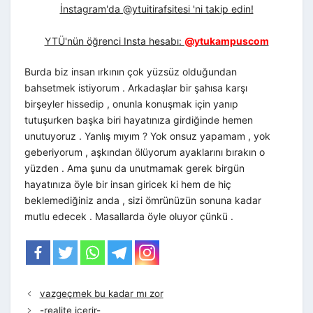
İnstagram'da @ytuitirafsitesi 'ni takip edin!
YTÜ'nün öğrenci Insta hesabı:
@ytukampuscom
Burda biz insan ırkının çok yüzsüz olduğundan
bahsetmek istiyorum . Arkadaşlar bir şahısa karşı
birşeyler hissedip , onunla konuşmak için yanıp
tutuşurken başka biri hayatınıza girdiğinde hemen
unutuyoruz . Yanlış mıyım ? Yok onsuz yapamam , yok
geberiyorum , aşkından ölüyorum ayaklarını bırakın o
yüzden . Ama şunu da unutmamak gerek birgün
hayatınıza öyle bir insan giricek ki hem de hiç
beklemediğiniz anda , sizi ömrünüzün sonuna kadar
mutlu edecek . Masallarda öyle oluyor çünkü .
vazgeçmek bu kadar mı zor
-realite içerir-