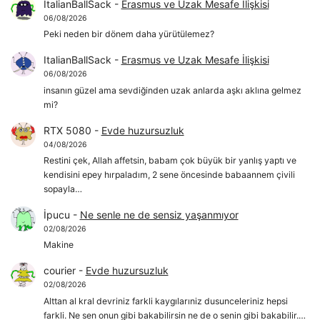
ItalianBallSack
-
Erasmus ve Uzak Mesafe İlişkisi
06/08/2026
Peki neden bir dönem daha yürütülemez?
ItalianBallSack
-
Erasmus ve Uzak Mesafe İlişkisi
06/08/2026
insanın güzel ama sevdiğinden uzak anlarda aşkı aklına gelmez
mi?
RTX 5080
-
Evde huzursuzluk
04/08/2026
Restini çek, Allah affetsin, babam çok büyük bir yanlış yaptı ve
kendisini epey hırpaladım, 2 sene öncesinde babaannem çivili
sopayla…
İpucu
-
Ne senle ne de sensiz yaşanmıyor
02/08/2026
Makine
courier
-
Evde huzursuzluk
02/08/2026
Alttan al kral devriniz farkli kaygılarıniz dusunceleriniz hepsi
farkli. Ne sen onun gibi bakabilirsin ne de o senin gibi bakabilir.…