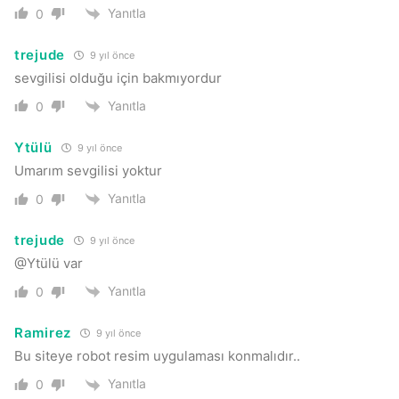
Yanıtla
0
trejude
9 yıl önce
sevgilisi olduğu için bakmıyordur
Yanıtla
0
Ytülü
9 yıl önce
Umarım sevgilisi yoktur
Yanıtla
0
trejude
9 yıl önce
@Ytülü var
Yanıtla
0
Ramirez
9 yıl önce
Bu siteye robot resim uygulaması konmalıdır..
Yanıtla
0