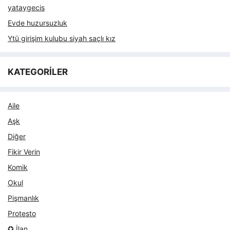
yataygecis
Evde huzursuzluk
Ytü girişim kulubu siyah saçlı kız
KATEGORİLER
Aile
Aşk
Diğer
Fikir Verin
Komik
Okul
Pişmanlık
Protesto
✪ İlan