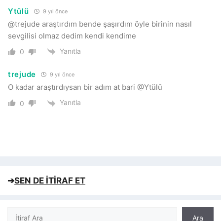
Ytülü
9 yıl önce
@trejude araştırdım bende şaşırdım öyle birinin nasıl
sevgilisi olmaz dedim kendi kendime
Yanıtla
0
trejude
9 yıl önce
O kadar araştırdıysan bir adım at bari @Ytülü
Yanıtla
0
➔
SEN DE İTİRAF ET
Ara
Ara