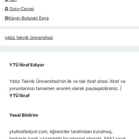
✪ Soru-Cevap
✪Kayıp-Bulunan Eşya
yıldız teknik üniversitesi
YTÜ İtiraf Ediyor
Yıldız Teknik Üniversitesi'nin ilk ve tek itiraf sitesi. İtiraf ve
yorumlarınızı tamamen anonim olarak paylaşabilirsiniz. |
YTÜ İtiraf
Yasal Bildirim
ytuitirafediyor.com, öğrenciler tarafından kurulmuş,
herkesin içerik yazabildiği bir internet sitesidir. 5651 sayılı