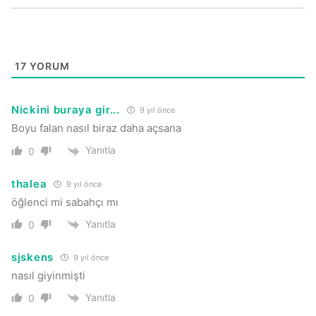
17
YORUM
Nickini buraya gir...
9 yıl önce
Boyu falan nasıl biraz daha açsana
Yanıtla
0
thalea
9 yıl önce
öğlenci mi sabahçı mı
Yanıtla
0
sjskens
9 yıl önce
nasıl giyinmişti
Yanıtla
0