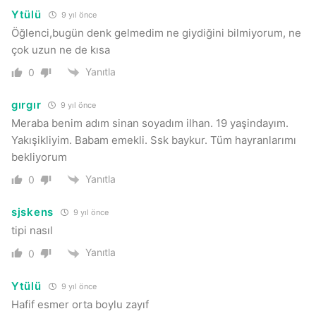
Ytülü
9 yıl önce
Öğlenci,bugün denk gelmedim ne giydiğini bilmiyorum, ne
çok uzun ne de kısa
Yanıtla
0
gırgır
9 yıl önce
Meraba benim adım sinan soyadım ilhan. 19 yaşindayım.
Yakışikliyim. Babam emekli. Ssk baykur. Tüm hayranlarımı
bekliyorum
Yanıtla
0
sjskens
9 yıl önce
tipi nasıl
Yanıtla
0
Ytülü
9 yıl önce
Hafif esmer orta boylu zayıf