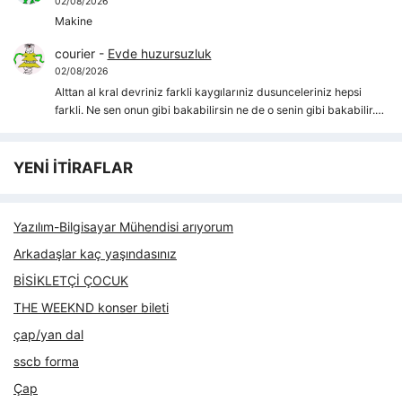
02/08/2026
Makine
courier
-
Evde huzursuzluk
02/08/2026
Alttan al kral devriniz farkli kaygılarıniz dusunceleriniz hepsi
farkli. Ne sen onun gibi bakabilirsin ne de o senin gibi bakabilir.…
YENİ İTİRAFLAR
Yazılım-Bilgisayar Mühendisi arıyorum
Arkadaşlar kaç yaşındasınız
BİSİKLETÇİ ÇOCUK
THE WEEKND konser bileti
çap/yan dal
sscb forma
Çap