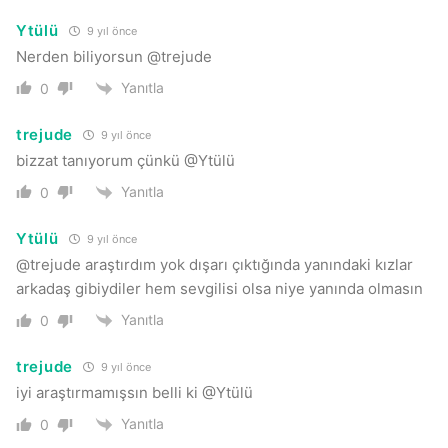
Ytülü
9 yıl önce
Nerden biliyorsun @trejude
Yanıtla
0
trejude
9 yıl önce
bizzat tanıyorum çünkü @Ytülü
Yanıtla
0
Ytülü
9 yıl önce
@trejude araştırdım yok dışarı çıktığında yanındaki kızlar
arkadaş gibiydiler hem sevgilisi olsa niye yanında olmasın
Yanıtla
0
trejude
9 yıl önce
iyi araştırmamışsın belli ki @Ytülü
Yanıtla
0