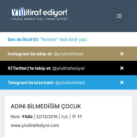
İçeriğe
atla
MENÜ
×
Sen de İtiraf Et:
"Anonim" tıkla itiraf yaz.
×
Instagram'da takip et:
@ytuitirafsitesi
×
X(Twitter)'te takip et:
@ytuitirafsosyal
×
Telegram'da bize katıl:
@ytuitirafsitesi
ADINI BILMEDIĞIM ÇOCUK
Kategoriler
Nick:
Ytülü
|
22/12/2016
|
Aşk
|
💬
17
www.ytuitirafediyor.com