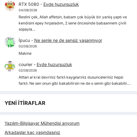
RTX 5080
-
Evde huzursuzluk
04/08/2026
Restini çek, Allah affetsin, babam çok büyük bir yanlış yaptı ve
kendisini epey hırpaladım, 2 sene öncesinde babaannem çivili
sopayla…
İpucu
-
Ne senle ne de sensiz yaşanmıyor
02/08/2026
Makine
courier
-
Evde huzursuzluk
02/08/2026
Alttan al kral devriniz farkli kaygılarıniz dusunceleriniz hepsi
farkli. Ne sen onun gibi bakabilirsin ne de o senin gibi bakabilir.…
YENİ İTİRAFLAR
Yazılım-Bilgisayar Mühendisi arıyorum
Arkadaşlar kaç yaşındasınız