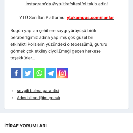
İnstagram'da @ytuitirafsitesi 'ni takip edin!
YTÜ Seri İlan Platformu:
ytukampus.com/ilanlar
Bugün yapılan şehitlere saygı yürüyüşü birlik
beraberliğimiz adına yapılmış çok güzel bir
etkinlikti.Polislerin yüzündeki o tebessümü, gururu
görmek çok etkileyiciydi.Emeği geçen herkese
teşekkürler…
sevgili bulma garantisi
Adını bilmediğim çocuk
İTIRAF YORUMLARI