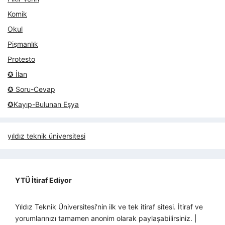
Komik
Okul
Pişmanlık
Protesto
✪ İlan
✪ Soru-Cevap
✪Kayıp-Bulunan Eşya
yıldız teknik üniversitesi
YTÜ İtiraf Ediyor
Yıldız Teknik Üniversitesi'nin ilk ve tek itiraf sitesi. İtiraf ve
yorumlarınızı tamamen anonim olarak paylaşabilirsiniz. |