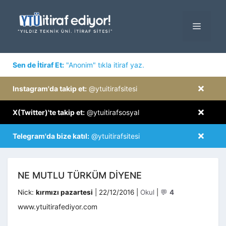
İçeriğe
atla
MENÜ
×
Sen de İtiraf Et:
"Anonim" tıkla itiraf yaz.
×
Instagram'da takip et:
@ytuitirafsitesi
×
X(Twitter)'te takip et:
@ytuitirafsosyal
×
Telegram'da bize katıl:
@ytuitirafsitesi
NE MUTLU TÜRKÜM DIYENE
Kategoriler
Nick:
kırmızı pazartesi
|
22/12/2016
|
Okul
|
💬
4
www.ytuitirafediyor.com