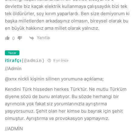
devlette biz kaçak elektrik kullanmaya çalışsaydık bizi tek
tek öldürürler, soy kırım yaparlardı. Ben size demiyorum ki
başka milletlerden arkadaşınız olmasın, bireysel olarak bu
en büyük hakkınız ama millet olarak yalnızız.
Yanıtla
0
Yazar
itirafçı
(@admin)
9 yıl önce
//Admin
@xnx nickli kişinin silinen yorumuna açıklama;
Kendini Türk hisseden herkes Türk’tür. Ne mutlu Türk’üm
diyene sözü de bunu anlatıyor. Bu sözde herhangi bir
ayrımcılık yok fakat siz yorumlarınızla ayrıştırma
yaşıyorsunuz. Şehit olan her kimse bu bayrak için şehit
olmuştur. Ayrıştırma ve provokasyon yapmayınız.
//ADMİN