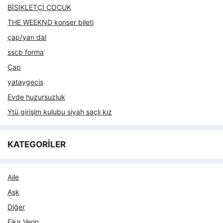
BİSİKLETÇİ ÇOCUK
THE WEEKND konser bileti
çap/yan dal
sscb forma
Çap
yataygecis
Evde huzursuzluk
Ytü girişim kulubu siyah saçlı kız
KATEGORİLER
Aile
Aşk
Diğer
Fikir Verin