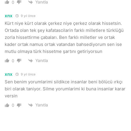
Yanıtla
0
xnx
9 yıl önce
Kürt niye kürt olarak çerkez niye çerkez olarak hissetsin.
Ortada olan tek şey kafatascilarin farklı milletlere türklüğü
zorla hissettirme çabaları. Ben farklı milletler ve ortak
kader ortak namus ortak vatandan bahsediyorum sen ise
mutlu olmaya türk hissetme şartını getiriyorsun
Yanıtla
0
xnx
9 yıl önce
Sen benim yorumlarimi sildikce insanlar beni bölücü ırkçı
biri olarak taniyor. Silme yorumlarimi ki buna insanlar karar
versin
Yanıtla
0