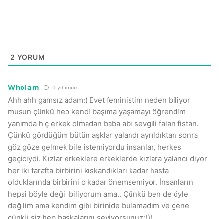
2
YORUM
WhoIam
9 yıl önce
Ahh ahh gamsız adam:) Evet feministim neden biliyor
musun çünkü hep kendi başıma yaşamayı öğrendim
yanımda hiç erkek olmadan baba abi sevgili falan fistan.
Çünkü gördüğüm bütün aşklar yalandı ayrıldıktan sonra
göz göze gelmek bile istemiyordu insanlar, herkes
geçiciydi. Kızlar erkeklere erkeklerde kızlara yalancı diyor
her iki tarafta birbirini kıskandıkları kadar hasta
olduklarında birbirini o kadar önemsemiyor. İnsanların
hepsi böyle değil biliyorum ama.. Çünkü ben de öyle
değilim ama kendim gibi birinide bulamadım ve gene
çünkü siz hep başkalarını seviyorsunuz:)))