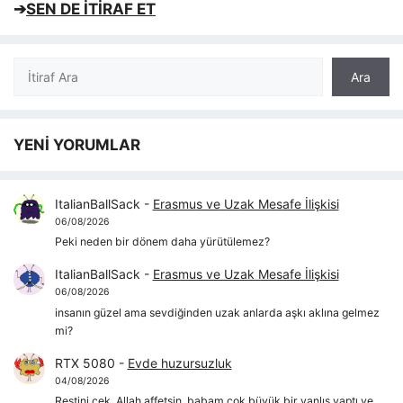
➔
SEN DE İTİRAF ET
Ara
Ara
YENİ YORUMLAR
ItalianBallSack
-
Erasmus ve Uzak Mesafe İlişkisi
06/08/2026
Peki neden bir dönem daha yürütülemez?
ItalianBallSack
-
Erasmus ve Uzak Mesafe İlişkisi
06/08/2026
insanın güzel ama sevdiğinden uzak anlarda aşkı aklına gelmez
mi?
RTX 5080
-
Evde huzursuzluk
04/08/2026
Restini çek, Allah affetsin, babam çok büyük bir yanlış yaptı ve