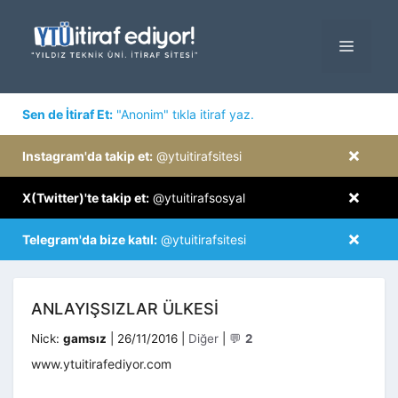
İçeriğe
atla
MENÜ
×
Sen de İtiraf Et:
"Anonim" tıkla itiraf yaz.
×
Instagram'da takip et:
@ytuitirafsitesi
×
X(Twitter)'te takip et:
@ytuitirafsosyal
×
Telegram'da bize katıl:
@ytuitirafsitesi
ANLAYIŞSIZLAR ÜLKESI
Kategoriler
Nick:
gamsız
|
26/11/2016
|
Diğer
|
💬
2
www.ytuitirafediyor.com