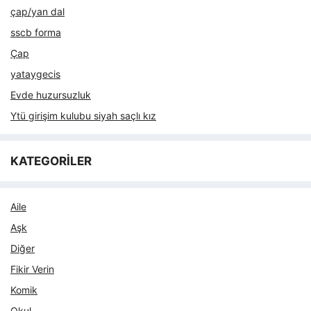
çap/yan dal
sscb forma
Çap
yataygecis
Evde huzursuzluk
Ytü girişim kulubu siyah saçlı kız
KATEGORİLER
Aile
Aşk
Diğer
Fikir Verin
Komik
Okul