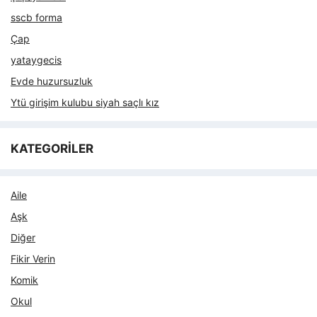
sscb forma
Çap
yataygecis
Evde huzursuzluk
Ytü girişim kulubu siyah saçlı kız
KATEGORİLER
Aile
Aşk
Diğer
Fikir Verin
Komik
Okul