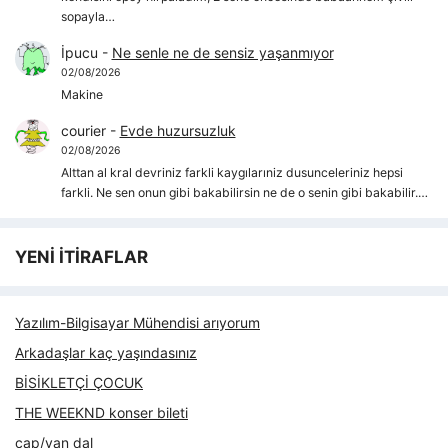
sopayla…
İpucu
-
Ne senle ne de sensiz yaşanmıyor
02/08/2026
Makine
courier
-
Evde huzursuzluk
02/08/2026
Alttan al kral devriniz farkli kaygılarıniz dusunceleriniz hepsi
farkli. Ne sen onun gibi bakabilirsin ne de o senin gibi bakabilir.…
YENİ İTİRAFLAR
Yazılım-Bilgisayar Mühendisi arıyorum
Arkadaşlar kaç yaşındasınız
BİSİKLETÇİ ÇOCUK
THE WEEKND konser bileti
çap/yan dal