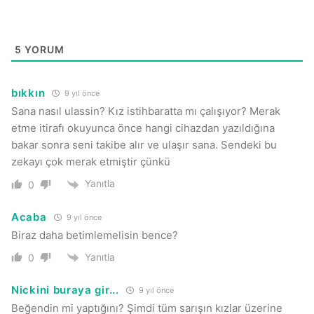
5
YORUM
bıkkın
9 yıl önce
Sana nasıl ulassin? Kız istihbaratta mı çalışıyor? Merak
etme itirafı okuyunca önce hangi cihazdan yazıldığına
bakar sonra seni takibe alır ve ulaşır sana. Sendeki bu
zekayı çok merak etmiştir çünkü
Yanıtla
0
Acaba
9 yıl önce
Biraz daha betimlemelisin bence?
Yanıtla
0
Nickini buraya gir...
9 yıl önce
Beğendin mi yaptığını? Şimdi tüm sarışın kızlar üzerine