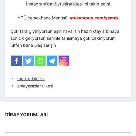
İnstagram'da @ytuitirafsitesi 'ni takip edin!
YTÜ Yemekhane Menüsü:
ytukampus.com/yemek
Çok tarz giyiniyorsun aşırı havalısın hazırlıktayız binaya
son dk geliyorsun seninle tanışmaya çok çekiniyorum
lütfen bana ulaş sarışın
metrrodaki kız
anlayışsızlar ülkesi
İTIRAF YORUMLARI