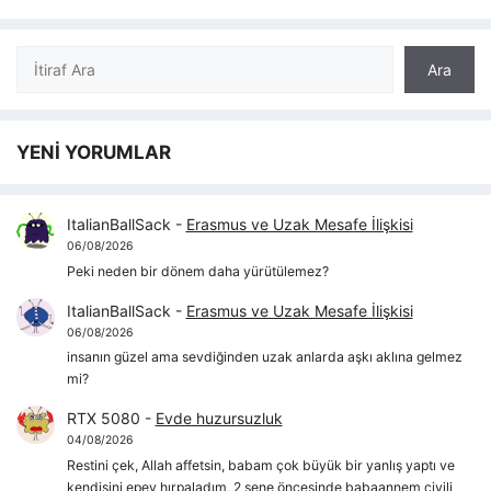
Ara
Ara
YENİ YORUMLAR
ItalianBallSack
-
Erasmus ve Uzak Mesafe İlişkisi
06/08/2026
Peki neden bir dönem daha yürütülemez?
ItalianBallSack
-
Erasmus ve Uzak Mesafe İlişkisi
06/08/2026
insanın güzel ama sevdiğinden uzak anlarda aşkı aklına gelmez
mi?
RTX 5080
-
Evde huzursuzluk
04/08/2026
Restini çek, Allah affetsin, babam çok büyük bir yanlış yaptı ve
kendisini epey hırpaladım, 2 sene öncesinde babaannem çivili