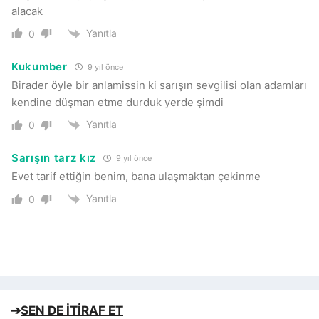
alacak
Yanıtla
0
Kukumber
9 yıl önce
Birader öyle bir anlamissin ki sarışın sevgilisi olan adamları
kendine düşman etme durduk yerde şimdi
Yanıtla
0
Sarışın tarz kız
9 yıl önce
Evet tarif ettiğin benim, bana ulaşmaktan çekinme
Yanıtla
0
➔
SEN DE İTİRAF ET