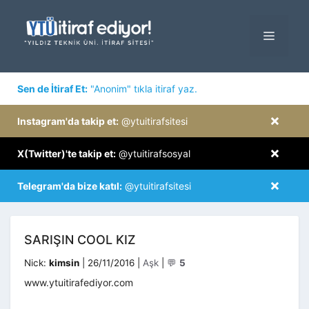
İçeriğe
atla
MENÜ
×
Sen de İtiraf Et:
"Anonim" tıkla itiraf yaz.
×
Instagram'da takip et:
@ytuitirafsitesi
×
X(Twitter)'te takip et:
@ytuitirafsosyal
×
Telegram'da bize katıl:
@ytuitirafsitesi
SARIŞIN COOL KIZ
Kategoriler
Nick:
kimsin
|
26/11/2016
|
Aşk
|
💬
5
www.ytuitirafediyor.com