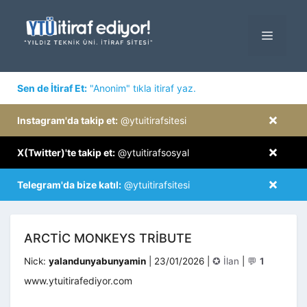
İçeriğe
atla
MENÜ
×
Sen de İtiraf Et:
"Anonim" tıkla itiraf yaz.
×
Instagram'da takip et:
@ytuitirafsitesi
×
X(Twitter)'te takip et:
@ytuitirafsosyal
×
Telegram'da bize katıl:
@ytuitirafsitesi
ARCTIC MONKEYS TRIBUTE
Kategoriler
Nick:
yalandunyabunyamin
|
23/01/2026
|
✪ İlan
|
💬
1
www.ytuitirafediyor.com