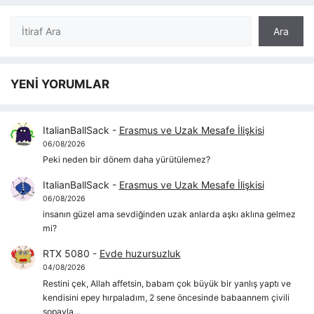
Ara
Ara
YENİ YORUMLAR
ItalianBallSack
-
Erasmus ve Uzak Mesafe İlişkisi
06/08/2026
Peki neden bir dönem daha yürütülemez?
ItalianBallSack
-
Erasmus ve Uzak Mesafe İlişkisi
06/08/2026
insanın güzel ama sevdiğinden uzak anlarda aşkı aklına gelmez
mi?
RTX 5080
-
Evde huzursuzluk
04/08/2026
Restini çek, Allah affetsin, babam çok büyük bir yanlış yaptı ve
kendisini epey hırpaladım, 2 sene öncesinde babaannem çivili
sopayla…