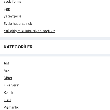
sscb forma
Çap
yataygecis
Evde huzursuzluk
Ytü girişim kulubu siyah saçlı kız
KATEGORİLER
Aile
Aşk
Diğer
Fikir Verin
Komik
Okul
Pişmanlık