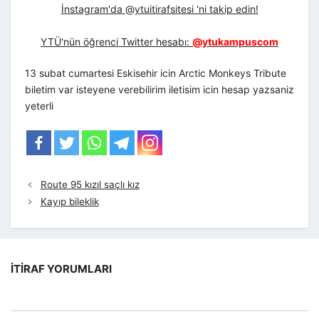
İnstagram'da @ytuitirafsitesi 'ni takip edin!
YTÜ'nün öğrenci Twitter hesabı:
@ytukampuscom
13 subat cumartesi Eskisehir icin Arctic Monkeys Tribute
biletim var isteyene verebilirim iletisim icin hesap yazsaniz
yeterli
Route 95 kızıl saçlı kız
Kayıp bileklik
İTIRAF YORUMLARI