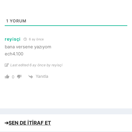
1
YORUM
reyisçi
6 ay önce
bana versene yazıyom
ech4.100
Last edited 6 ay önce by reyisçi
Yanıtla
0
➔
SEN DE İTİRAF ET