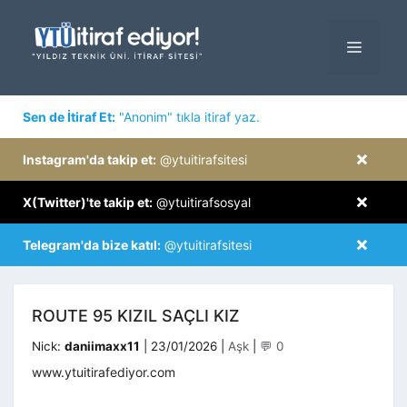
İçeriğe
atla
MENÜ
×
Sen de İtiraf Et:
"Anonim" tıkla itiraf yaz.
×
Instagram'da takip et:
@ytuitirafsitesi
×
X(Twitter)'te takip et:
@ytuitirafsosyal
×
Telegram'da bize katıl:
@ytuitirafsitesi
ROUTE 95 KIZIL SAÇLI KIZ
Kategoriler
Nick:
daniimaxx11
|
23/01/2026
|
Aşk
|
💬 0
www.ytuitirafediyor.com