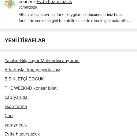
courier
-
Evde huzursuzluk
02/08/2026
Alttan al kral devriniz farkli kaygılarıniz dusunceleriniz hepsi
farkli. Ne sen onun gibi bakabilirsin ne de o senin gibi bakabilir.…
YENİ İTİRAFLAR
Yazılım-Bilgisayar Mühendisi arıyorum
Arkadaşlar kaç yaşındasınız
BİSİKLETÇİ ÇOCUK
THE WEEKND konser bileti
çap/yan dal
sscb forma
Çap
yataygecis
Evde huzursuzluk