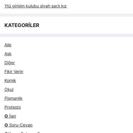
Ytü girişim kulubu siyah saçlı kız
KATEGORİLER
Aile
Aşk
Diğer
Fikir Verin
Komik
Okul
Pişmanlık
Protesto
✪ İlan
✪ Soru-Cevap