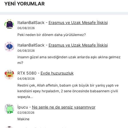
YENİ YORUMLAR
ItalianBallSack
-
Erasmus ve Uzak Mesafe İlişkisi
06/08/2026
Peki neden bir dönem daha yürütülemez?
ItalianBallSack
-
Erasmus ve Uzak Mesafe İlişkisi
06/08/2026
insanın güzel ama sevdiğinden uzak anlarda aşkı aklına gelmez
mi?
RTX 5080
-
Evde huzursuzluk
04/08/2026
Restini çek, Allah affetsin, babam çok büyük bir yanlış yaptı ve
kendisini epey hırpaladım, 2 sene öncesinde babaannem çivili
sopayla…
İpucu
-
Ne senle ne de sensiz yaşanmıyor
02/08/2026
Makine