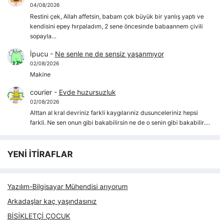
04/08/2026
Restini çek, Allah affetsin, babam çok büyük bir yanlış yaptı ve
kendisini epey hırpaladım, 2 sene öncesinde babaannem çivili
sopayla…
İpucu
-
Ne senle ne de sensiz yaşanmıyor
02/08/2026
Makine
courier
-
Evde huzursuzluk
02/08/2026
Alttan al kral devriniz farkli kaygılarıniz dusunceleriniz hepsi
farkli. Ne sen onun gibi bakabilirsin ne de o senin gibi bakabilir.…
YENİ İTİRAFLAR
Yazılım-Bilgisayar Mühendisi arıyorum
Arkadaşlar kaç yaşındasınız
BİSİKLETÇİ ÇOCUK