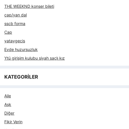
THE WEEKND konser bileti
çap/yan dal
sscb forma
Çap
yataygecis
Evde huzursuzluk
Ytü girişim kulubu siyah saçlı kız
KATEGORİLER
Aile
Aşk
Diğer
Fikir Verin