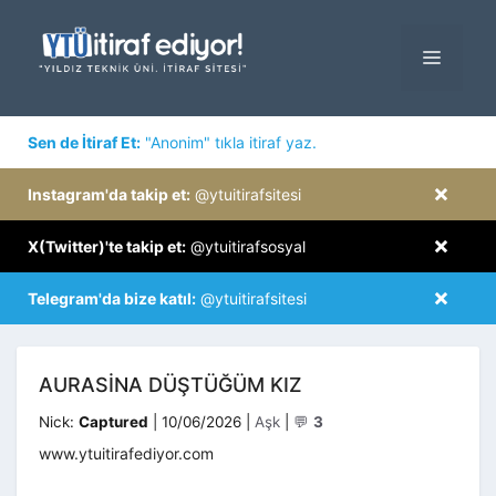
İçeriğe
atla
MENÜ
×
Sen de İtiraf Et:
"Anonim" tıkla itiraf yaz.
×
Instagram'da takip et:
@ytuitirafsitesi
×
X(Twitter)'te takip et:
@ytuitirafsosyal
×
Telegram'da bize katıl:
@ytuitirafsitesi
AURASINA DÜŞTÜĞÜM KIZ
Kategoriler
Nick:
Captured
|
10/06/2026
|
Aşk
|
💬
3
www.ytuitirafediyor.com