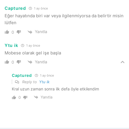
Captured
1 ay önce
Eğer hayatında biri var veya ilgilenmiyorsa da belirtir misin
lütfen
Yanıtla
0
Ytu ik
1 ay önce
Mobese olarak gel işe başla
Yanıtla
0
Captured
1 ay önce
Reply to
Ytu ik
Kral uzun zaman sonra ilk defa öyle etkilendim
Yanıtla
0