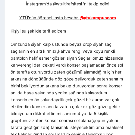
İnstagram'da @ytuitirafsitesi 'ni takip edin!
YTÜ'nün öğrenci Insta hesabı:
@ytukampuscom
Kişiyi su şekilde tarif edicem
Omzunda siyah kalp üstünde beyaz crop siyah saçlı
saçlarının en altı kırmızı ,kahve rengi veya koyu renkli
pantolon hafif esmer gözleri siyah Saçları omuz hizasında
kahverengi deri ceketi vardı konser başlamadan önce sol
ön tarafta oturuyordu zaten gözümü alamadığım için her
arkasına döndüğünde göz göze geliyorduk zaten sanırım
birini bekliyordun arkana bakıp duruyordun sonra konser
anı da baya yakınında yedim sağında kalıyordum
konserin en ön solundaydik çok güzel bir auran var çok
etkilendim konser anı da zaten çok kez göz göze geldik
bilmiyorum dikkat ettin mi sanırım 4 ya da 5 kişilik
gruptunuz zaten konser sonrası sol alana(çöpün yakını
tarafa geçtiğinizde) tanışmak isteyecektim ama maalesef
tek kalmadığından soramadım seninle tanışmayı çok