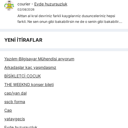
courier
-
Evde huzursuzluk
02/08/2026
Alttan al kral devriniz farkli kaygılarıniz dusunceleriniz hepsi
farkli. Ne sen onun gibi bakabilirsin ne de o senin gibi bakabilir.…
YENİ İTİRAFLAR
Yazılım-Bilgisayar Mühendisi arıyorum
Arkadaşlar kaç yaşındasınız
BİSİKLETÇİ ÇOCUK
THE WEEKND konser bileti
çap/yan dal
sscb forma
Çap
yataygecis
Evde huzursuzluk