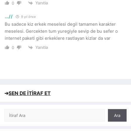
Yanıtla
0
...//
9 yıl önce
Bu sadece kiz erkek meselesi degil tamamen karakter
meselesi. Gercekten tum yuregiyle sevip de bu sefer o
internet paketi gibi erkeklere rastlayan kizlar da var
Yanıtla
0
➔
SEN DE İTİRAF ET
Ara
Ara