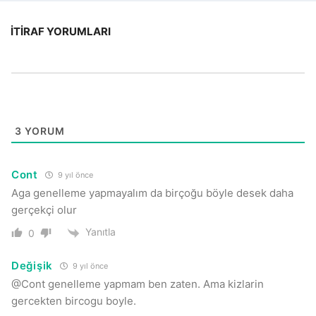
İTIRAF YORUMLARI
3
YORUM
Cont
9 yıl önce
Aga genelleme yapmayalım da birçoğu böyle desek daha
gerçekçi olur
Yanıtla
0
Değişik
9 yıl önce
@Cont genelleme yapmam ben zaten. Ama kizlarin
gercekten bircogu boyle.