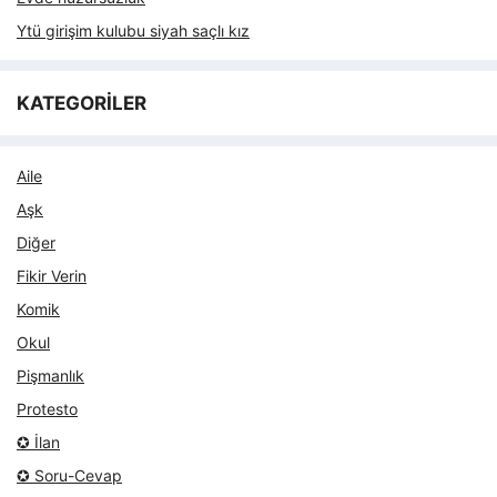
Ytü girişim kulubu siyah saçlı kız
KATEGORİLER
Aile
Aşk
Diğer
Fikir Verin
Komik
Okul
Pişmanlık
Protesto
✪ İlan
✪ Soru-Cevap