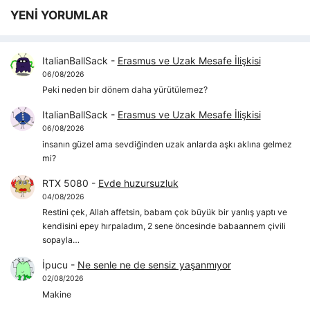
YENİ YORUMLAR
ItalianBallSack
-
Erasmus ve Uzak Mesafe İlişkisi
06/08/2026
Peki neden bir dönem daha yürütülemez?
ItalianBallSack
-
Erasmus ve Uzak Mesafe İlişkisi
06/08/2026
insanın güzel ama sevdiğinden uzak anlarda aşkı aklına gelmez
mi?
RTX 5080
-
Evde huzursuzluk
04/08/2026
Restini çek, Allah affetsin, babam çok büyük bir yanlış yaptı ve
kendisini epey hırpaladım, 2 sene öncesinde babaannem çivili
sopayla…
İpucu
-
Ne senle ne de sensiz yaşanmıyor
02/08/2026
Makine