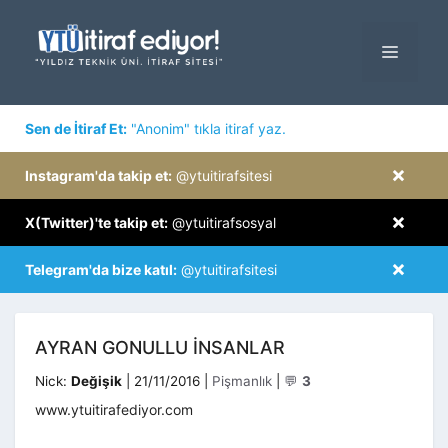
İçeriğe
atla
MENÜ
×
Sen de İtiraf Et:
"Anonim" tıkla itiraf yaz.
×
Instagram'da takip et:
@ytuitirafsitesi
×
X(Twitter)'te takip et:
@ytuitirafsosyal
×
Telegram'da bize katıl:
@ytuitirafsitesi
AYRAN GONULLU INSANLAR
Kategoriler
Nick:
Değişik
|
21/11/2016
|
Pişmanlık
|
💬
3
www.ytuitirafediyor.com