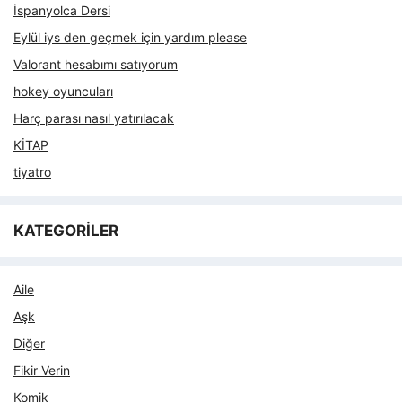
İspanyolca Dersi
Eylül iys den geçmek için yardım please
Valorant hesabımı satıyorum
hokey oyuncuları
Harç parası nasıl yatırılacak
KİTAP
tiyatro
KATEGORİLER
Aile
Aşk
Diğer
Fikir Verin
Komik