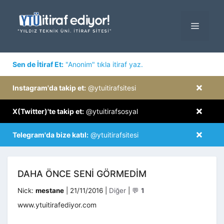
İçeriğe
atla
MENÜ
×
Sen de İtiraf Et:
"Anonim" tıkla itiraf yaz.
×
Instagram'da takip et:
@ytuitirafsitesi
×
X(Twitter)'te takip et:
@ytuitirafsosyal
×
Telegram'da bize katıl:
@ytuitirafsitesi
DAHA ÖNCE SENI GÖRMEDIM
Kategoriler
Nick:
mestane
|
21/11/2016
|
Diğer
|
💬
1
www.ytuitirafediyor.com