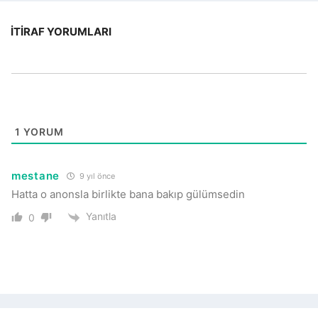
İTIRAF YORUMLARI
1
YORUM
mestane
9 yıl önce
Hatta o anonsla birlikte bana bakıp gülümsedin
Yanıtla
0