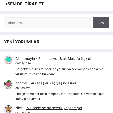
➔
SEN DE İTİRAF ET
Ara
Ara
YENİ YORUMLAR
Cildirtmayin
-
Erasmus ve Uzak Mesafe İlişkisi
09/08/2026
Gerçekten burds mi öneri arıyorsun ya seviyorsan çabalarsın
yürütürsün kasma bu kadar
noprob
-
Arkadaşlar kaç yaşındasınız
08/08/2026
Endişelenme herkesin temposu farklı hayatta. Üniversite olgun
kafayla okunmalı
Nick
-
Ne senle ne de sensiz yaşanmıyor
08/08/2026