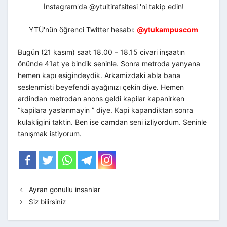
İnstagram'da @ytuitirafsitesi 'ni takip edin!
YTÜ'nün öğrenci Twitter hesabı:
@ytukampuscom
Bugün (21 kasım) saat 18.00 – 18.15 civari inşaatın
önünde 41at ye bindik seninle. Sonra metroda yanyana
hemen kapı esigindeydik. Arkamizdaki abla bana
seslenmisti beyefendi ayağınızı çekin diye. Hemen
ardindan metrodan anons geldi kapilar kapanirken
“kapilara yaslanmayin ” diye. Kapi kapandiktan sonra
kulakligini taktin. Ben ise camdan seni izliyordum. Seninle
tanışmak istiyorum.
Ayran gonullu insanlar
Siz bilirsiniz