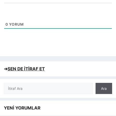
0
YORUM
➔
SEN DE İTİRAF ET
Ara
Ara
YENİ YORUMLAR