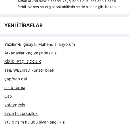
Alttan al kral devriniz farkli kaygılarıniz dusunceleriniz hepsi
farkli. Ne sen onun gibi bakabilirsin ne de o senin gibi bakabilir.…
YENİ İTİRAFLAR
Yazılım-Bilgisayar Mühendisi arıyorum
Arkadaşlar kaç yaşındasınız
BİSİKLETÇİ ÇOCUK
THE WEEKND konser bileti
çap/yan dal
sscb forma
Çap
yataygecis
Evde huzursuzluk
Ytü girişim kulubu siyah saçlı kız