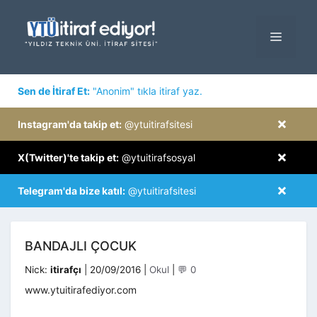
İçeriğe
atla
MENÜ
×
Sen de İtiraf Et:
"Anonim" tıkla itiraf yaz.
×
Instagram'da takip et:
@ytuitirafsitesi
×
X(Twitter)'te takip et:
@ytuitirafsosyal
×
Telegram'da bize katıl:
@ytuitirafsitesi
BANDAJLI ÇOCUK
Kategoriler
Nick:
itirafçı
|
20/09/2016
|
Okul
|
💬 0
www.ytuitirafediyor.com