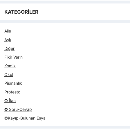
KATEGORİLER
Aile
Aşk
Diğer
Fikir Verin
Komik
Okul
Pişmanlık
Protesto
✪ İlan
✪ Soru-Cevap
✪Kayıp-Bulunan Eşya