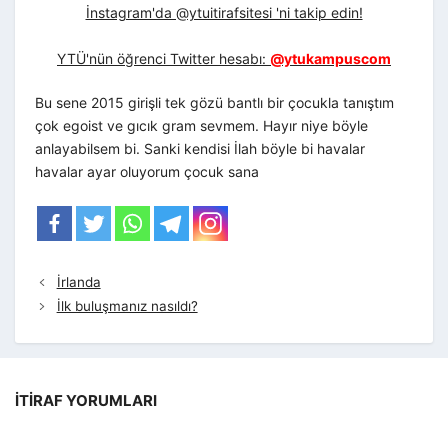
İnstagram'da @ytuitirafsitesi 'ni takip edin!
YTÜ'nün öğrenci Twitter hesabı:
@ytukampuscom
Bu sene 2015 girişli tek gözü bantlı bir çocukla tanıştım
çok egoist ve gıcık gram sevmem. Hayır niye böyle
anlayabilsem bi. Sanki kendisi İlah böyle bi havalar
havalar ayar oluyorum çocuk sana
İrlanda
İlk buluşmanız nasıldı?
İTIRAF YORUMLARI