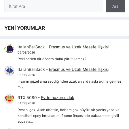
Ara
Ara
YENİ YORUMLAR
ItalianBallSack
-
Erasmus ve Uzak Mesafe İlişkisi
06/08/2026
Peki neden bir dönem daha yürütülemez?
ItalianBallSack
-
Erasmus ve Uzak Mesafe İlişkisi
06/08/2026
insanın güzel ama sevdiğinden uzak anlarda aşkı aklına gelmez
mi?
RTX 5080
-
Evde huzursuzluk
04/08/2026
Restini çek, Allah affetsin, babam çok büyük bir yanlış yaptı ve
kendisini epey hırpaladım, 2 sene öncesinde babaannem çivili
sopayla…