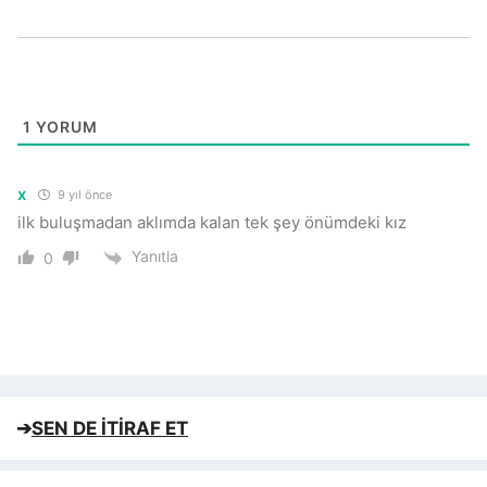
1
YORUM
x
9 yıl önce
ilk buluşmadan aklımda kalan tek şey önümdeki kız
Yanıtla
0
➔
SEN DE İTİRAF ET