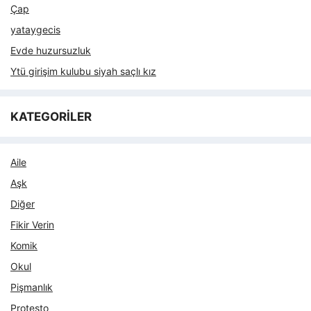
Çap
yataygecis
Evde huzursuzluk
Ytü girişim kulubu siyah saçlı kız
KATEGORİLER
Aile
Aşk
Diğer
Fikir Verin
Komik
Okul
Pişmanlık
Protesto