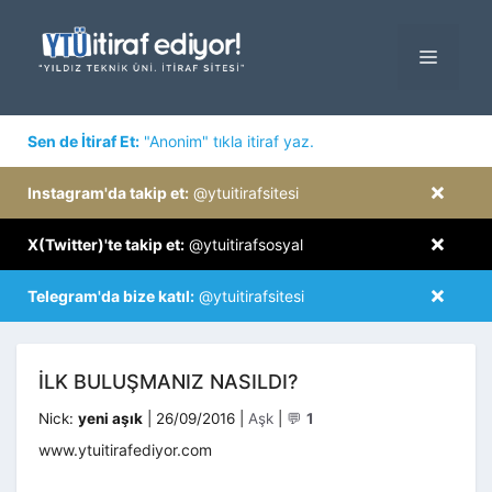
İçeriğe
atla
MENÜ
×
Sen de İtiraf Et:
"Anonim" tıkla itiraf yaz.
×
Instagram'da takip et:
@ytuitirafsitesi
×
X(Twitter)'te takip et:
@ytuitirafsosyal
×
Telegram'da bize katıl:
@ytuitirafsitesi
İLK BULUŞMANIZ NASILDI?
Kategoriler
Nick:
yeni aşık
|
26/09/2016
|
Aşk
|
💬
1
www.ytuitirafediyor.com