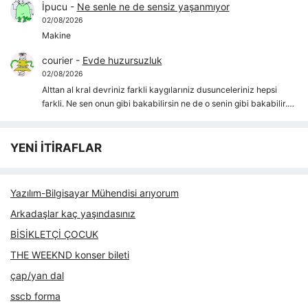
İpucu
-
Ne senle ne de sensiz yaşanmıyor
02/08/2026
Makine
courier
-
Evde huzursuzluk
02/08/2026
Alttan al kral devriniz farkli kaygılarıniz dusunceleriniz hepsi
farkli. Ne sen onun gibi bakabilirsin ne de o senin gibi bakabilir.…
YENİ İTİRAFLAR
Yazılım-Bilgisayar Mühendisi arıyorum
Arkadaşlar kaç yaşındasınız
BİSİKLETÇİ ÇOCUK
THE WEEKND konser bileti
çap/yan dal
sscb forma