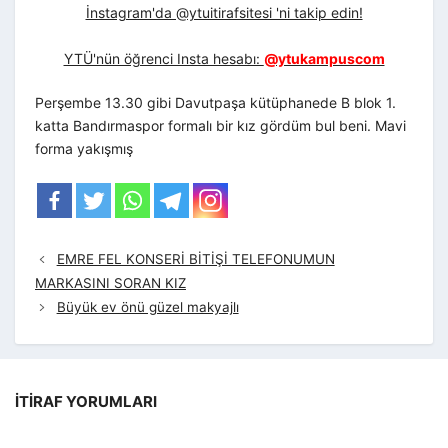
İnstagram'da @ytuitirafsitesi 'ni takip edin!
YTÜ'nün öğrenci Insta hesabı:
@ytukampuscom
Perşembe 13.30 gibi Davutpaşa kütüphanede B blok 1.
katta Bandırmaspor formalı bir kız gördüm bul beni. Mavi
forma yakışmış
EMRE FEL KONSERİ BİTİŞİ TELEFONUMUN
MARKASINI SORAN KIZ
Büyük ev önü güzel makyajlı
İTIRAF YORUMLARI