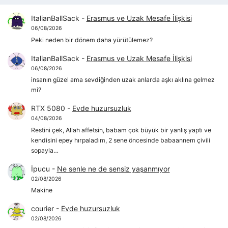
ItalianBallSack
-
Erasmus ve Uzak Mesafe İlişkisi
06/08/2026
Peki neden bir dönem daha yürütülemez?
ItalianBallSack
-
Erasmus ve Uzak Mesafe İlişkisi
06/08/2026
insanın güzel ama sevdiğinden uzak anlarda aşkı aklına gelmez
mi?
RTX 5080
-
Evde huzursuzluk
04/08/2026
Restini çek, Allah affetsin, babam çok büyük bir yanlış yaptı ve
kendisini epey hırpaladım, 2 sene öncesinde babaannem çivili
sopayla…
İpucu
-
Ne senle ne de sensiz yaşanmıyor
02/08/2026
Makine
courier
-
Evde huzursuzluk
02/08/2026