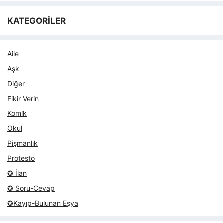
KATEGORİLER
Aile
Aşk
Diğer
Fikir Verin
Komik
Okul
Pişmanlık
Protesto
✪ İlan
✪ Soru-Cevap
✪Kayıp-Bulunan Eşya