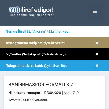
İçeriğe
atla
MENÜ
×
Sen de İtiraf Et:
"Anonim" tıkla itiraf yaz.
×
Instagram'da takip et:
@ytuitirafsitesi
×
X(Twitter)'te takip et:
@ytuitirafsosyal
×
Telegram'da bize katıl:
@ytuitirafsitesi
BANDIRMASPOR FORMALI KIZ
Kategoriler
Nick:
bandırmaspor
|
12/06/2026
|
Aşk
|
💬 0
www.ytuitirafediyor.com