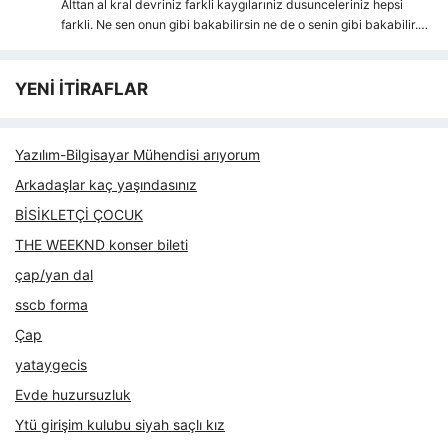
Alttan al kral devriniz farkli kaygılarıniz dusunceleriniz hepsi
farkli. Ne sen onun gibi bakabilirsin ne de o senin gibi bakabilir.…
YENİ İTİRAFLAR
Yazılım-Bilgisayar Mühendisi arıyorum
Arkadaşlar kaç yaşındasınız
BİSİKLETÇİ ÇOCUK
THE WEEKND konser bileti
çap/yan dal
sscb forma
Çap
yataygecis
Evde huzursuzluk
Ytü girişim kulubu siyah saçlı kız