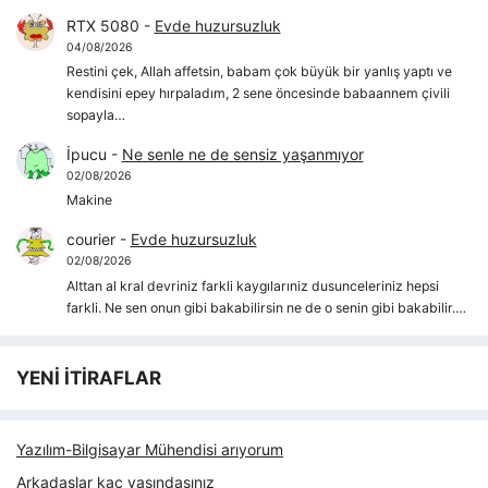
RTX 5080
-
Evde huzursuzluk
04/08/2026
Restini çek, Allah affetsin, babam çok büyük bir yanlış yaptı ve
kendisini epey hırpaladım, 2 sene öncesinde babaannem çivili
sopayla…
İpucu
-
Ne senle ne de sensiz yaşanmıyor
02/08/2026
Makine
courier
-
Evde huzursuzluk
02/08/2026
Alttan al kral devriniz farkli kaygılarıniz dusunceleriniz hepsi
farkli. Ne sen onun gibi bakabilirsin ne de o senin gibi bakabilir.…
YENİ İTİRAFLAR
Yazılım-Bilgisayar Mühendisi arıyorum
Arkadaşlar kaç yaşındasınız