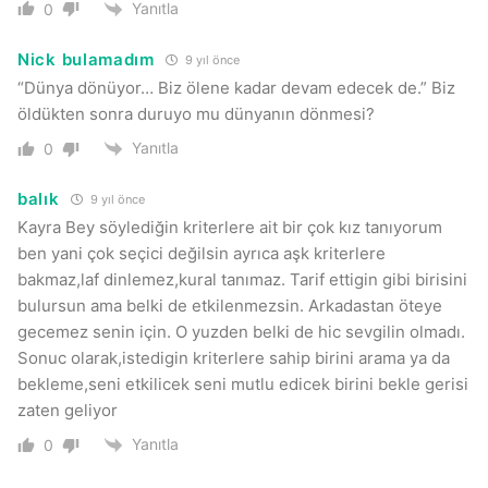
Yanıtla
0
Nick bulamadım
9 yıl önce
“Dünya dönüyor… Biz ölene kadar devam edecek de.” Biz
öldükten sonra duruyo mu dünyanın dönmesi?
Yanıtla
0
balık
9 yıl önce
Kayra Bey söylediğin kriterlere ait bir çok kız tanıyorum
ben yani çok seçici değilsin ayrıca aşk kriterlere
bakmaz,laf dinlemez,kural tanımaz. Tarif ettigin gibi birisini
bulursun ama belki de etkilenmezsin. Arkadastan öteye
gecemez senin için. O yuzden belki de hic sevgilin olmadı.
Sonuc olarak,istedigin kriterlere sahip birini arama ya da
bekleme,seni etkilicek seni mutlu edicek birini bekle gerisi
zaten geliyor
Yanıtla
0