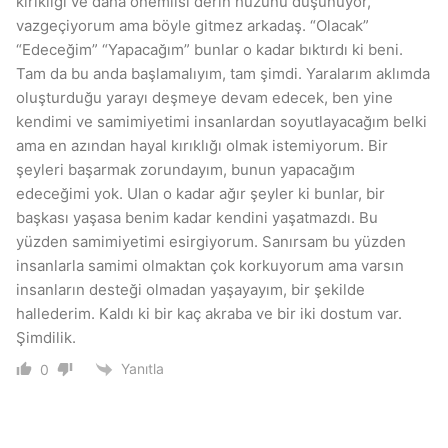
kırıklığı ve daha önemlisi derin hüzünü düşünüyor,
vazgeçiyorum ama böyle gitmez arkadaş. “Olacak”
“Edeceğim” “Yapacağım” bunlar o kadar bıktırdı ki beni.
Tam da bu anda başlamalıyım, tam şimdi. Yaralarım aklımda
oluşturduğu yarayı deşmeye devam edecek, ben yine
kendimi ve samimiyetimi insanlardan soyutlayacağım belki
ama en azından hayal kırıklığı olmak istemiyorum. Bir
şeyleri başarmak zorundayım, bunun yapacağım
edeceğimi yok. Ulan o kadar ağır şeyler ki bunlar, bir
başkası yaşasa benim kadar kendini yaşatmazdı. Bu
yüzden samimiyetimi esirgiyorum. Sanırsam bu yüzden
insanlarla samimi olmaktan çok korkuyorum ama varsın
insanların desteği olmadan yaşayayım, bir şekilde
hallederim. Kaldı ki bir kaç akraba ve bir iki dostum var.
Şimdilik.
Yanıtla
0