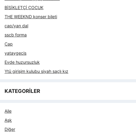
BİSİKLETÇİ ÇOCUK
THE WEEKND konser bileti
çap/yan dal
sscb forma
Çap
yataygecis
Evde huzursuzluk
Ytü girişim kulubu siyah saçlı kız
KATEGORİLER
Aile
Aşk
Diğer