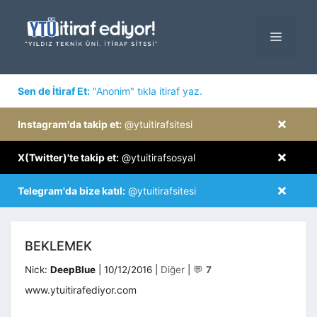
İçeriğe
atla
MENÜ
×
Sen de İtiraf Et:
"Anonim" tıkla itiraf yaz.
×
Instagram'da takip et:
@ytuitirafsitesi
×
X(Twitter)'te takip et:
@ytuitirafsosyal
×
Telegram'da bize katıl:
@ytuitirafsitesi
BEKLEMEK
Kategoriler
Nick:
DeepBlue
|
10/12/2016
|
Diğer
|
💬
7
www.ytuitirafediyor.com