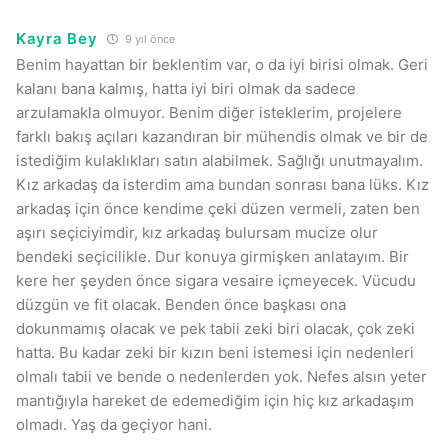
Kayra Bey
9 yıl önce
Benim hayattan bir beklentim var, o da iyi birisi olmak. Geri
kalanı bana kalmış, hatta iyi biri olmak da sadece
arzulamakla olmuyor. Benim diğer isteklerim, projelere
farklı bakış açıları kazandıran bir mühendis olmak ve bir de
istediğim kulaklıkları satın alabilmek. Sağlığı unutmayalım.
Kız arkadaş da isterdim ama bundan sonrası bana lüks. Kız
arkadaş için önce kendime çeki düzen vermeli, zaten ben
aşırı seçiciyimdir, kız arkadaş bulursam mucize olur
bendeki seçicilikle. Dur konuya girmişken anlatayım. Bir
kere her şeyden önce sigara vesaire içmeyecek. Vücudu
düzgün ve fit olacak. Benden önce başkası ona
dokunmamış olacak ve pek tabii zeki biri olacak, çok zeki
hatta. Bu kadar zeki bir kızın beni istemesi için nedenleri
olmalı tabii ve bende o nedenlerden yok. Nefes alsın yeter
mantığıyla hareket de edemediğim için hiç kız arkadaşım
olmadı. Yaş da geçiyor hani.