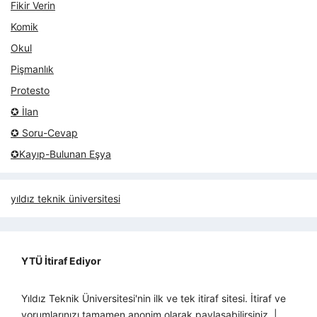
Fikir Verin
Komik
Okul
Pişmanlık
Protesto
✪ İlan
✪ Soru-Cevap
✪Kayıp-Bulunan Eşya
yıldız teknik üniversitesi
YTÜ İtiraf Ediyor
Yıldız Teknik Üniversitesi'nin ilk ve tek itiraf sitesi. İtiraf ve
yorumlarınızı tamamen anonim olarak paylaşabilirsiniz. |