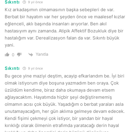
Sıkıntı
9 yıl önce
Kız arkadaşımın olmamasının başka sebepleri de var.
Berbat bir hayatım var her şeyden önce ve maalesef kızlar
eğlenceli, aklı başında insanları arıyorlar. Ben akıl
hastasıyım aynı zamanda. Atipik Affektif Bozukluk diye bir
hastalığım var. Derealizasyon falan da var. Sıkıntı büyük
yani.
Yanıtla
0
Sıkıntı
9 yıl önce
Bu gece yine maziyi deştim, acayip efkarlandım be. İyi biri
olmak istiyorum diye boşuna yazmadım ben oraya. Çok
üzüldüm kendime, biraz daha okumaya devam etsem
ağlayacaktım. Hayatımda hiçbir şeyi değiştirememiş
olmamın acısı çok büyük. Yaşadığım o berbat yaraları asla
unutamayacağım, her gün aklıma gelmeye devam edecek.
Kendi fişimi çekmeyi çok istiyor, bir yandan bir hayal
kırıklığı olarak ölmenin etrafımda yaratacağı derin hayal