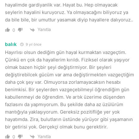
hayalimde gardiyanlik var. Hayat bu. Hep olmayacak
seylerin hayalini kuruyoruz. Ya olmayacağını biliyoruz ya
da bile bile, bir umuttur yasamak diyip hayallere dalıyoruz..
Yanıtla
0
balık
9 yıl önce
Hayırlısı olsun dediğim gün hayal kurmaktan vazgeçtim.
Çünkü en çok da hayallerim kırıldı. Fiziksel olarak yaşıyor
olmak bazen hiçbir şeyi değiştirmiyor. Bir şeyleri
değiştirebilcek gücüm var ama değiştirmekten vazgeçtiğim
daha çok şey var. Olmuyorsa zorlamayacaksın hesabı
benimkisi. Bir şeylerden vazgeçebilmeyi öğrendiğim gün
kabullenmeyi de öğrendim. Ve artık üzerime düşenden
fazlasını da yapmıyorum. Bu şekilde daha az üzülürüm
mantığıyla yaklaşıyorum. Gereksiz pozitifliğe yer yok
hayatımda. Zira, bulutların üstünde yürüyor gibi yaşamanın
bir getirisi yok. Gerçekçi olmak bunu gerektirir.
Yanıtla
0