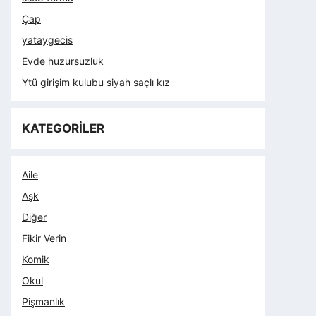
Çap
yataygecis
Evde huzursuzluk
Ytü girişim kulubu siyah saçlı kız
KATEGORİLER
Aile
Aşk
Diğer
Fikir Verin
Komik
Okul
Pişmanlık