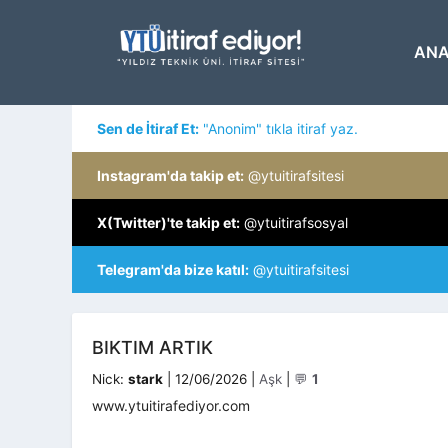
İçeriğe
atla
ANA
Sen de İtiraf Et:
"Anonim" tıkla itiraf yaz.
Instagram'da takip et:
@ytuitirafsitesi
X(Twitter)'te takip et:
@ytuitirafsosyal
Telegram'da bize katıl:
@ytuitirafsitesi
BIKTIM ARTIK
Kategoriler
Nick:
stark
|
12/06/2026
|
Aşk
|
💬
1
www.ytuitirafediyor.com