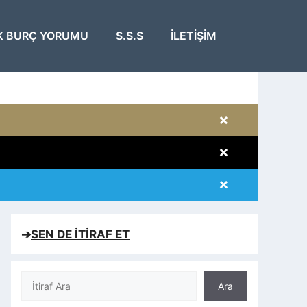
K BURÇ YORUMU
S.S.S
İLETIŞIM
×
×
×
×
➔
SEN DE İTİRAF ET
Ara
Ara