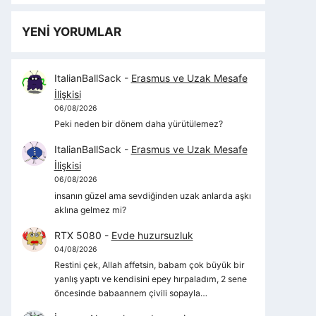
YENİ YORUMLAR
ItalianBallSack
-
Erasmus ve Uzak Mesafe
İlişkisi
06/08/2026
Peki neden bir dönem daha yürütülemez?
ItalianBallSack
-
Erasmus ve Uzak Mesafe
İlişkisi
06/08/2026
insanın güzel ama sevdiğinden uzak anlarda aşkı
aklına gelmez mi?
RTX 5080
-
Evde huzursuzluk
04/08/2026
Restini çek, Allah affetsin, babam çok büyük bir
yanlış yaptı ve kendisini epey hırpaladım, 2 sene
öncesinde babaannem çivili sopayla…