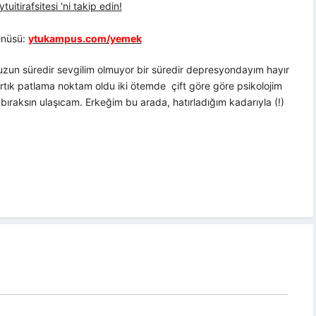
uitirafsitesi 'ni takip edin!
nüsü:
ytukampus.com/yemek
un süredir sevgilim olmuyor bir süredir depresyondayım hayır
artık patlama noktam oldu iki ötemde çift göre göre psikolojim
ıraksın ulaşıcam. Erkeğim bu arada, hatırladığım kadarıyla (!)