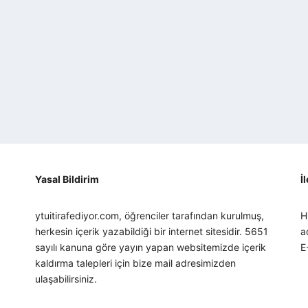
Yasal Bildirim
İ
ytuitirafediyor.com, öğrenciler tarafından kurulmuş,
H
herkesin içerik yazabildiği bir internet sitesidir. 5651
a
sayılı kanuna göre yayın yapan websitemizde içerik
E
kaldırma talepleri için bize mail adresimizden
ulaşabilirsiniz.