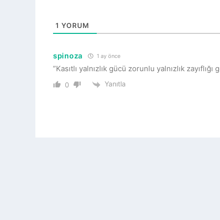
1
YORUM
spinoza
1 ay önce
”Kasıtlı yalnızlık gücü zorunlu yalnızlık zayıflığı 
Yanıtla
0