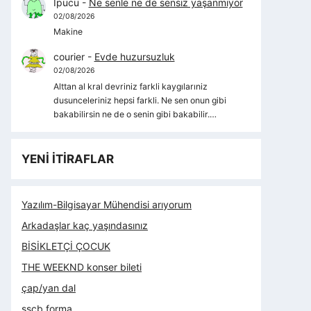
İpucu
-
Ne senle ne de sensiz yaşanmıyor
02/08/2026
Makine
courier
-
Evde huzursuzluk
02/08/2026
Alttan al kral devriniz farkli kaygılarıniz
dusunceleriniz hepsi farkli. Ne sen onun gibi
bakabilirsin ne de o senin gibi bakabilir.…
YENİ İTİRAFLAR
Yazılım-Bilgisayar Mühendisi arıyorum
Arkadaşlar kaç yaşındasınız
BİSİKLETÇİ ÇOCUK
THE WEEKND konser bileti
çap/yan dal
sscb forma