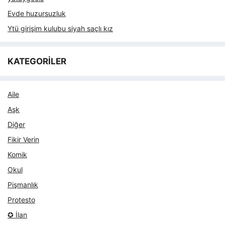
Evde huzursuzluk
Ytü girişim kulubu siyah saçlı kız
KATEGORİLER
Aile
Aşk
Diğer
Fikir Verin
Komik
Okul
Pişmanlık
Protesto
✪ İlan