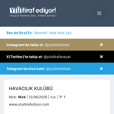
İçeriğe
atla
MENÜ
×
Sen de İtiraf Et:
"Anonim" tıkla itiraf yaz.
×
Instagram'da takip et:
@ytuitirafsitesi
×
X(Twitter)'te takip et:
@ytuitirafsosyal
×
Telegram'da bize katıl:
@ytuitirafsitesi
HAVACILIK KULÜBÜ
Kategoriler
Nick:
Nick
|
12/06/2026
|
Aşk
|
💬
1
www.ytuitirafediyor.com