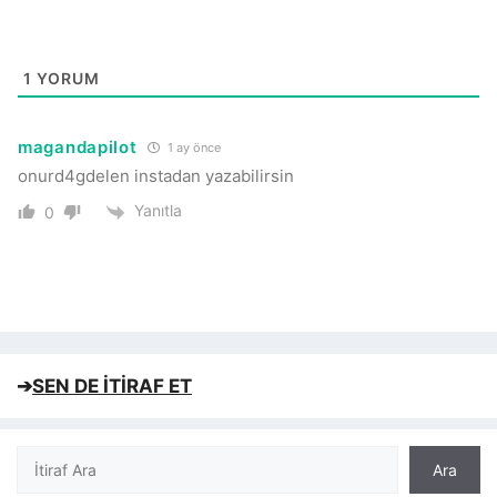
1
YORUM
magandapilot
1 ay önce
onurd4gdelen instadan yazabilirsin
Yanıtla
0
➔
SEN DE İTİRAF ET
Ara
Ara