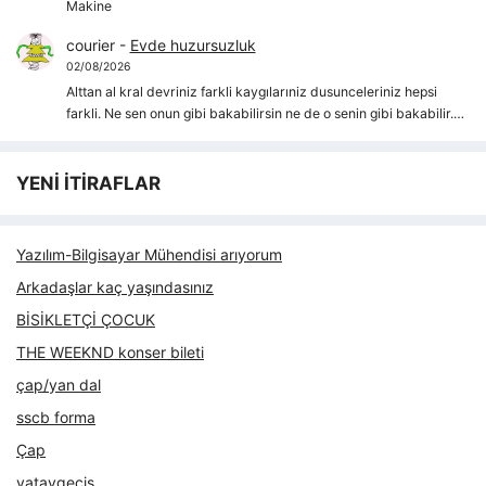
Makine
courier
-
Evde huzursuzluk
02/08/2026
Alttan al kral devriniz farkli kaygılarıniz dusunceleriniz hepsi
farkli. Ne sen onun gibi bakabilirsin ne de o senin gibi bakabilir.…
YENİ İTİRAFLAR
Yazılım-Bilgisayar Mühendisi arıyorum
Arkadaşlar kaç yaşındasınız
BİSİKLETÇİ ÇOCUK
THE WEEKND konser bileti
çap/yan dal
sscb forma
Çap
yataygecis