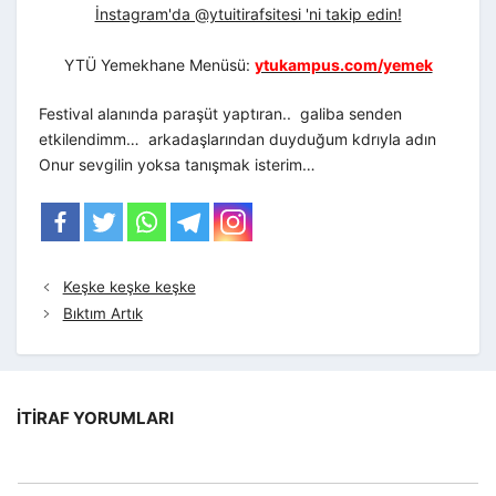
İnstagram'da @ytuitirafsitesi 'ni takip edin!
YTÜ Yemekhane Menüsü:
ytukampus.com/yemek
Festival alanında paraşüt yaptıran.. galiba senden
etkilendimm… arkadaşlarından duyduğum kdrıyla adın
Onur sevgilin yoksa tanışmak isterim…
Keşke keşke keşke
Bıktım Artık
İTIRAF YORUMLARI