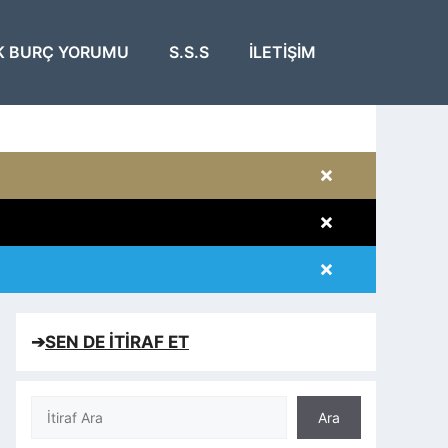
K BURÇ YORUMU
S.S.S
İLETIŞIM
×
×
×
×
➔
SEN DE İTİRAF ET
Ara
Ara