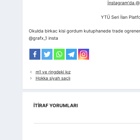
İnstagram'da @yt
YTÜ Seri İlan Plat
Okulda birkac kisi gordum kutuphanede trade ogrenen, eg
@grafx_1 insta
m1 ve ringdeki kız
Hokka siyah saçlı
İTIRAF YORUMLARI