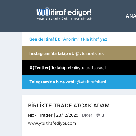
İçeriğe
atla
ANA
Sen de İtiraf Et:
"Anonim" tıkla itiraf yaz.
Instagram'da takip et:
@ytuitirafsitesi
X(Twitter)'te takip et:
@ytuitirafsosyal
Telegram'da bize katıl:
@ytuitirafsitesi
BIRLIKTE TRADE ATCAK ADAM
Kategoriler
Nick:
Trader
|
23/12/2025
|
Diğer
|
💬
3
www.ytuitirafediyor.com