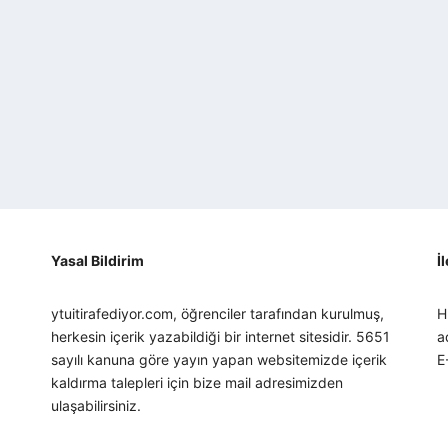
Yasal Bildirim
İ
ytuitirafediyor.com, öğrenciler tarafından kurulmuş,
H
herkesin içerik yazabildiği bir internet sitesidir. 5651
a
sayılı kanuna göre yayın yapan websitemizde içerik
E
kaldırma talepleri için bize mail adresimizden
ulaşabilirsiniz.