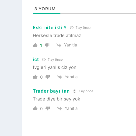
3
YORUM
Eski nitelikli Y
7 ay önce
Herkesle trade atılmaz
Yanıtla
1
ict
7 ay önce
fvgleri yanlis ciziyon
Yanıtla
0
Trader bayıltan
7 ay önce
Trade diye bir şey yok
Yanıtla
0