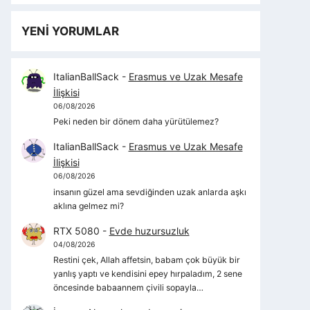
YENİ YORUMLAR
ItalianBallSack
-
Erasmus ve Uzak Mesafe
İlişkisi
06/08/2026
Peki neden bir dönem daha yürütülemez?
ItalianBallSack
-
Erasmus ve Uzak Mesafe
İlişkisi
06/08/2026
insanın güzel ama sevdiğinden uzak anlarda aşkı
aklına gelmez mi?
RTX 5080
-
Evde huzursuzluk
04/08/2026
Restini çek, Allah affetsin, babam çok büyük bir
yanlış yaptı ve kendisini epey hırpaladım, 2 sene
öncesinde babaannem çivili sopayla…