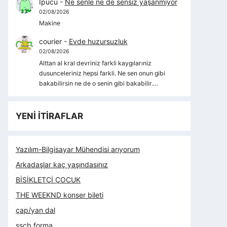
İpucu
-
Ne senle ne de sensiz yaşanmıyor
02/08/2026
Makine
courier
-
Evde huzursuzluk
02/08/2026
Alttan al kral devriniz farkli kaygılarıniz
dusunceleriniz hepsi farkli. Ne sen onun gibi
bakabilirsin ne de o senin gibi bakabilir.…
YENİ İTİRAFLAR
Yazılım-Bilgisayar Mühendisi arıyorum
Arkadaşlar kaç yaşındasınız
BİSİKLETÇİ ÇOCUK
THE WEEKND konser bileti
çap/yan dal
sscb forma