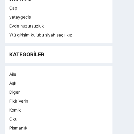
Çap
yataygecis
Evde huzursuzluk
Ytü girişim kulubu siyah saçlı kız
KATEGORİLER
Aile
Aşk
Diğer
Fikir Verin
Komik
Okul
Pişmanlık