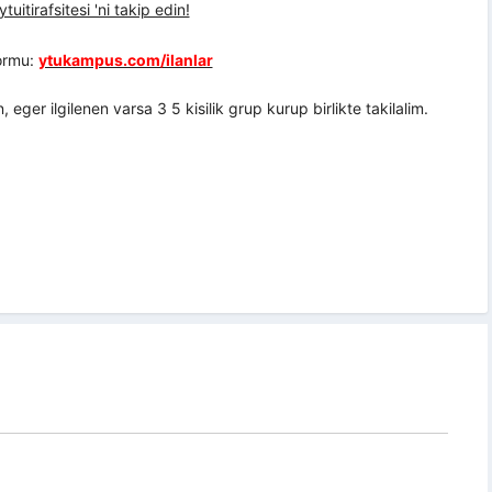
uitirafsitesi 'ni takip edin!
formu:
ytukampus.com/ilanlar
er ilgilenen varsa 3 5 kisilik grup kurup birlikte takilalim.