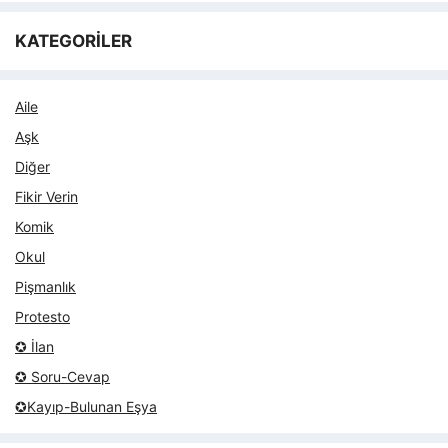
KATEGORİLER
Aile
Aşk
Diğer
Fikir Verin
Komik
Okul
Pişmanlık
Protesto
✪ İlan
✪ Soru-Cevap
✪Kayıp-Bulunan Eşya