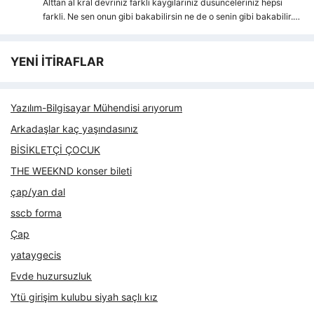
Alttan al kral devriniz farkli kaygılarıniz dusunceleriniz hepsi
farkli. Ne sen onun gibi bakabilirsin ne de o senin gibi bakabilir.…
YENİ İTİRAFLAR
Yazılım-Bilgisayar Mühendisi arıyorum
Arkadaşlar kaç yaşındasınız
BİSİKLETÇİ ÇOCUK
THE WEEKND konser bileti
çap/yan dal
sscb forma
Çap
yataygecis
Evde huzursuzluk
Ytü girişim kulubu siyah saçlı kız