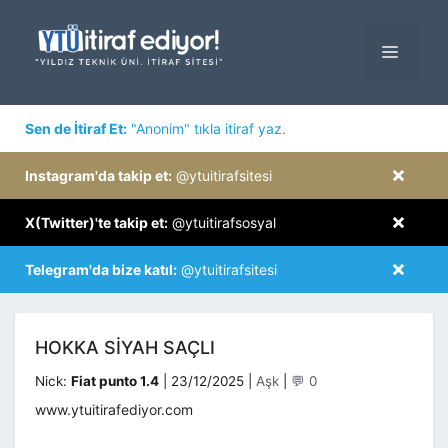
İçeriğe
atla
MENÜ
×
Sen de İtiraf Et:
"Anonim" tıkla itiraf yaz.
×
Instagram'da takip et:
@ytuitirafsitesi
×
X(Twitter)'te takip et:
@ytuitirafsosyal
×
Telegram'da bize katıl:
@ytuitirafsitesi
HOKKA SIYAH SAÇLI
Kategoriler
Nick:
Fiat punto 1.4
|
23/12/2025
|
Aşk
|
💬 0
www.ytuitirafediyor.com