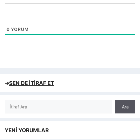
0
YORUM
➔
SEN DE İTİRAF ET
Ara
Ara
YENİ YORUMLAR