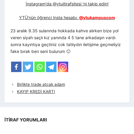
İnstagram'da @ytuitirafsitesi 'ni takip edin!
YTÜ'nün öğrenci Insta hesabı:
@ytukampuscom
23 aralık 9.35 sularında hokkada kahve alırken bize yol
veren siyah saçlı kız yanında 4 5 tane arkadaşın vardı
sonra kayıntıya geçtiniz cok tatlıydın iletişime geçmeliyiz
fake bırak ben seni bulurum 🙂
Birlikte trade atcak adam
KAYIP KREDİ KARTI
İTIRAF YORUMLARI