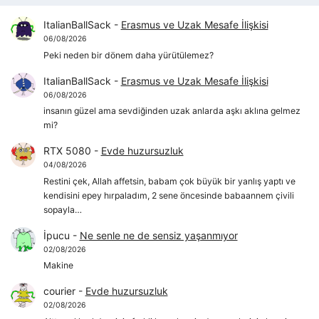
ItalianBallSack
-
Erasmus ve Uzak Mesafe İlişkisi
06/08/2026
Peki neden bir dönem daha yürütülemez?
ItalianBallSack
-
Erasmus ve Uzak Mesafe İlişkisi
06/08/2026
insanın güzel ama sevdiğinden uzak anlarda aşkı aklına gelmez
mi?
RTX 5080
-
Evde huzursuzluk
04/08/2026
Restini çek, Allah affetsin, babam çok büyük bir yanlış yaptı ve
kendisini epey hırpaladım, 2 sene öncesinde babaannem çivili
sopayla…
İpucu
-
Ne senle ne de sensiz yaşanmıyor
02/08/2026
Makine
courier
-
Evde huzursuzluk
02/08/2026