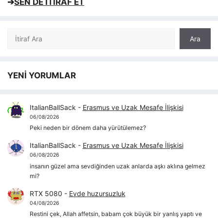
➔
SEN DE İTİRAF ET
Ara
Ara
YENİ YORUMLAR
ItalianBallSack
-
Erasmus ve Uzak Mesafe İlişkisi
06/08/2026
Peki neden bir dönem daha yürütülemez?
ItalianBallSack
-
Erasmus ve Uzak Mesafe İlişkisi
06/08/2026
insanın güzel ama sevdiğinden uzak anlarda aşkı aklına gelmez
mi?
RTX 5080
-
Evde huzursuzluk
04/08/2026
Restini çek, Allah affetsin, babam çok büyük bir yanlış yaptı ve