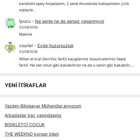
kendisini epey hırpaladım, 2 sene öncesinde babaannem çivili
sopayla…
İpucu
-
Ne senle ne de sensiz yaşanmıyor
02/08/2026
Makine
courier
-
Evde huzursuzluk
02/08/2026
Alttan al kral devriniz farkli kaygılarıniz dusunceleriniz hepsi
farkli. Ne sen onun gibi bakabilirsin ne de o senin gibi bakabilir.…
YENİ İTİRAFLAR
Yazılım-Bilgisayar Mühendisi arıyorum
Arkadaşlar kaç yaşındasınız
BİSİKLETÇİ ÇOCUK
THE WEEKND konser bileti