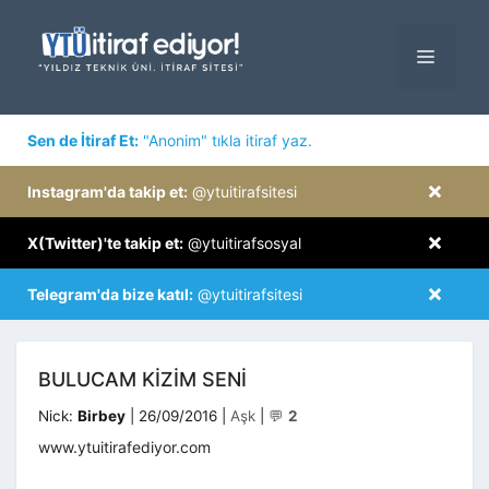
İçeriğe
atla
MENÜ
×
Sen de İtiraf Et:
"Anonim" tıkla itiraf yaz.
×
Instagram'da takip et:
@ytuitirafsitesi
×
X(Twitter)'te takip et:
@ytuitirafsosyal
×
Telegram'da bize katıl:
@ytuitirafsitesi
BULUCAM KIZIM SENI
Kategoriler
Nick:
Birbey
|
26/09/2016
|
Aşk
|
💬
2
www.ytuitirafediyor.com