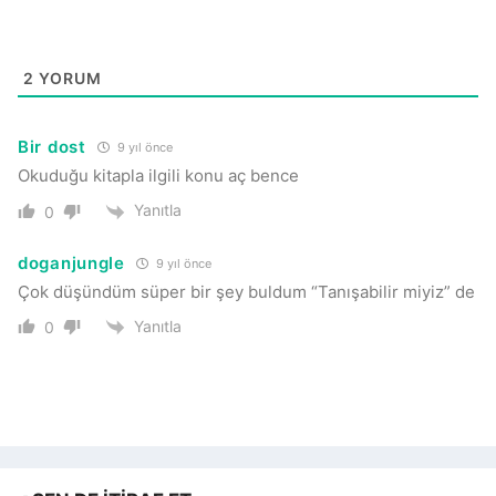
2
YORUM
Bir dost
9 yıl önce
Okuduğu kitapla ilgili konu aç bence
Yanıtla
0
doganjungle
9 yıl önce
Çok düşündüm süper bir şey buldum “Tanışabilir miyiz” de
Yanıtla
0