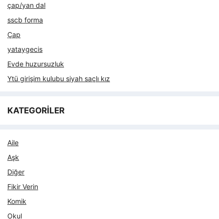
çap/yan dal
sscb forma
Çap
yataygecis
Evde huzursuzluk
Ytü girişim kulubu siyah saçlı kız
KATEGORİLER
Aile
Aşk
Diğer
Fikir Verin
Komik
Okul