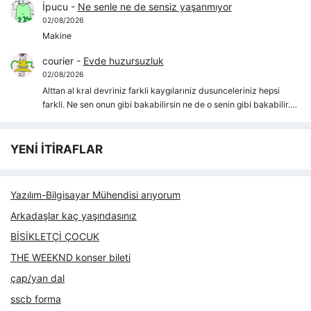
İpucu
-
Ne senle ne de sensiz yaşanmıyor
02/08/2026
Makine
courier
-
Evde huzursuzluk
02/08/2026
Alttan al kral devriniz farkli kaygılarıniz dusunceleriniz hepsi
farkli. Ne sen onun gibi bakabilirsin ne de o senin gibi bakabilir.…
YENİ İTİRAFLAR
Yazılım-Bilgisayar Mühendisi arıyorum
Arkadaşlar kaç yaşındasınız
BİSİKLETÇİ ÇOCUK
THE WEEKND konser bileti
çap/yan dal
sscb forma