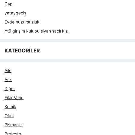
Çap
yataygecis
Evde huzursuzluk
Ytü girişim kulubu siyah saçlı kız
KATEGORİLER
Aile
Aşk
Diğer
Fikir Verin
Komik
Okul
Pişmanlık
Protesto