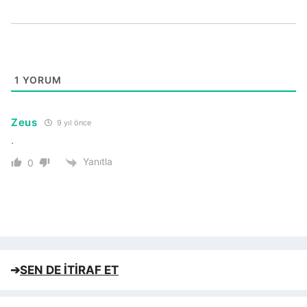
1
YORUM
Zeus
9 yıl önce
.
Yanıtla
0
➔
SEN DE İTİRAF ET