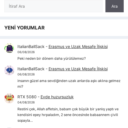
Ara
Ara
YENİ YORUMLAR
ItalianBallSack
-
Erasmus ve Uzak Mesafe İlişkisi
06/08/2026
Peki neden bir dönem daha yürütülemez?
ItalianBallSack
-
Erasmus ve Uzak Mesafe İlişkisi
06/08/2026
insanın güzel ama sevdiğinden uzak anlarda aşkı aklına gelmez
mi?
RTX 5080
-
Evde huzursuzluk
04/08/2026
Restini çek, Allah affetsin, babam çok büyük bir yanlış yaptı ve
kendisini epey hırpaladım, 2 sene öncesinde babaannem çivili
sopayla…