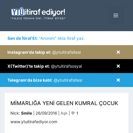
İçeriğe
atla
MENÜ
×
Sen de İtiraf Et:
"Anonim" tıkla itiraf yaz.
×
Instagram'da takip et:
@ytuitirafsitesi
×
X(Twitter)'te takip et:
@ytuitirafsosyal
×
Telegram'da bize katıl:
@ytuitirafsitesi
MIMARLIĞA YENI GELEN KUMRAL ÇOCUK
Kategoriler
Nick:
Smile
|
26/09/2016
|
Aşk
|
💬
1
www.ytuitirafediyor.com