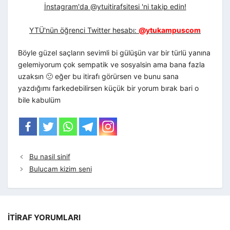
İnstagram'da @ytuitirafsitesi 'ni takip edin!
YTÜ'nün öğrenci Twitter hesabı:
@ytukampuscom
Böyle güzel saçların sevimli bi gülüşün var bir türlü yanına
gelemiyorum çok sempatik ve sosyalsin ama bana fazla
uzaksın 🙁 eğer bu itirafı görürsen ve bunu sana
yazdığımı farkedebilirsen küçük bir yorum bırak bari o
bile kabulüm
Bu nasil sinif
Bulucam kizim seni
İTIRAF YORUMLARI