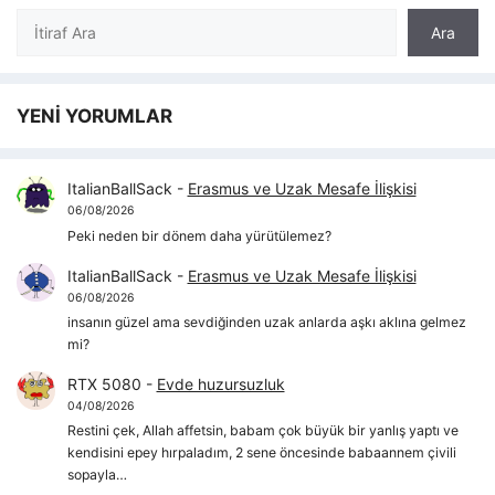
Ara
Ara
YENİ YORUMLAR
ItalianBallSack
-
Erasmus ve Uzak Mesafe İlişkisi
06/08/2026
Peki neden bir dönem daha yürütülemez?
ItalianBallSack
-
Erasmus ve Uzak Mesafe İlişkisi
06/08/2026
insanın güzel ama sevdiğinden uzak anlarda aşkı aklına gelmez
mi?
RTX 5080
-
Evde huzursuzluk
04/08/2026
Restini çek, Allah affetsin, babam çok büyük bir yanlış yaptı ve
kendisini epey hırpaladım, 2 sene öncesinde babaannem çivili
sopayla…