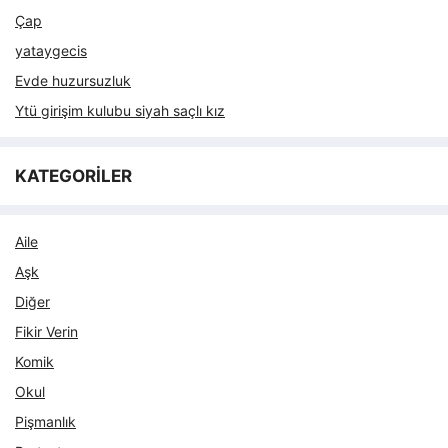
Çap
yataygecis
Evde huzursuzluk
Ytü girişim kulubu siyah saçlı kız
KATEGORİLER
Aile
Aşk
Diğer
Fikir Verin
Komik
Okul
Pişmanlık