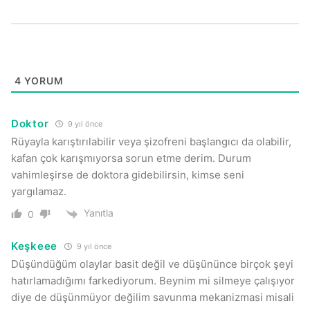
4
YORUM
Doktor
9 yıl önce
Rüyayla karıştırılabilir veya şizofreni başlangıcı da olabilir,
kafan çok karışmıyorsa sorun etme derim. Durum
vahimleşirse de doktora gidebilirsin, kimse seni
yargılamaz.
Yanıtla
0
Keşkeee
9 yıl önce
Düşündüğüm olaylar basit değil ve düşününce birçok şeyi
hatırlamadığımı farkediyorum. Beynim mi silmeye çalışıyor
diye de düşünmüyor değilim savunma mekanizmasi misali