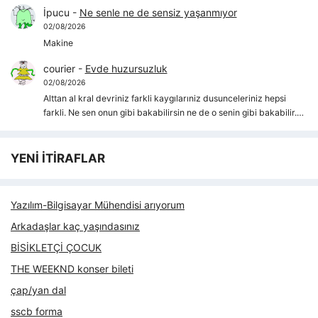
İpucu
-
Ne senle ne de sensiz yaşanmıyor
02/08/2026
Makine
courier
-
Evde huzursuzluk
02/08/2026
Alttan al kral devriniz farkli kaygılarıniz dusunceleriniz hepsi
farkli. Ne sen onun gibi bakabilirsin ne de o senin gibi bakabilir.…
YENİ İTİRAFLAR
Yazılım-Bilgisayar Mühendisi arıyorum
Arkadaşlar kaç yaşındasınız
BİSİKLETÇİ ÇOCUK
THE WEEKND konser bileti
çap/yan dal
sscb forma