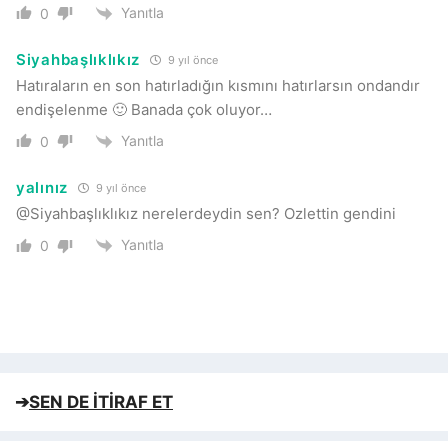
Yanıtla
0
Siyahbaşlıklıkız
9 yıl önce
Hatıraların en son hatırladığın kısmını hatırlarsın ondandır
endişelenme 🙂 Banada çok oluyor…
Yanıtla
0
yalınız
9 yıl önce
@Siyahbaşlıklıkız nerelerdeydin sen? Ozlettin gendini
Yanıtla
0
➔
SEN DE İTİRAF ET