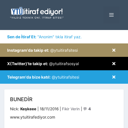
İçeriğe
atla
MENÜ
×
Sen de İtiraf Et:
"Anonim" tıkla itiraf yaz.
×
Instagram'da takip et:
@ytuitirafsitesi
×
X(Twitter)'te takip et:
@ytuitirafsosyal
×
Telegram'da bize katıl:
@ytuitirafsitesi
BUNEDIR
Kategoriler
Nick:
Keşkeee
|
18/11/2016
|
Fikir Verin
|
💬
4
www.ytuitirafediyor.com