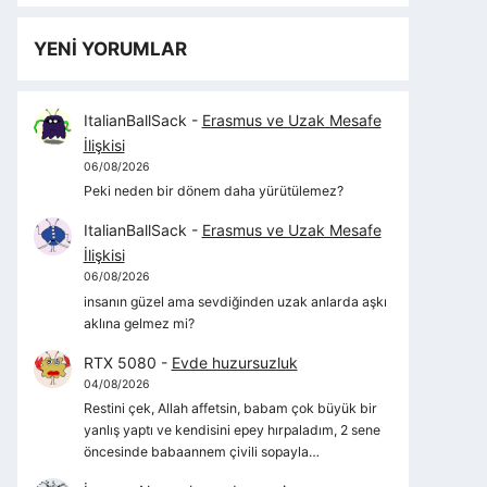
YENİ YORUMLAR
ItalianBallSack
-
Erasmus ve Uzak Mesafe
İlişkisi
06/08/2026
Peki neden bir dönem daha yürütülemez?
ItalianBallSack
-
Erasmus ve Uzak Mesafe
İlişkisi
06/08/2026
insanın güzel ama sevdiğinden uzak anlarda aşkı
aklına gelmez mi?
RTX 5080
-
Evde huzursuzluk
04/08/2026
Restini çek, Allah affetsin, babam çok büyük bir
yanlış yaptı ve kendisini epey hırpaladım, 2 sene
öncesinde babaannem çivili sopayla…