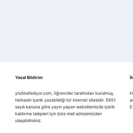
Yasal Bildirim
İ
ytuitirafediyor.com, öğrenciler tarafından kurulmuş,
H
herkesin içerik yazabildiği bir internet sitesidir. 5651
a
sayılı kanuna göre yayın yapan websitemizde içerik
E
kaldırma talepleri için bize mail adresimizden
ulaşabilirsiniz.