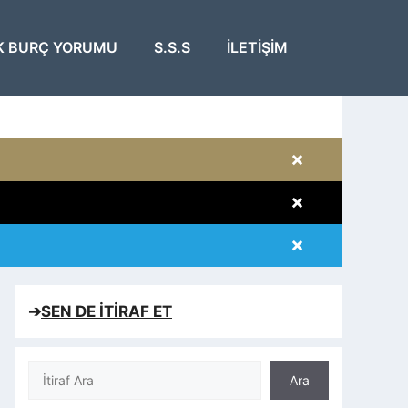
K BURÇ YORUMU
S.S.S
İLETIŞIM
×
×
×
×
➔
SEN DE İTİRAF ET
Ara
Ara