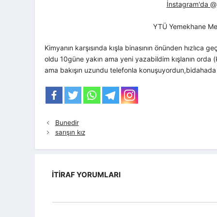
İnstagram'da @yt
YTÜ Yemekhane Me
Kimyanın karşısında kışla binasının önünden hızlıca g
oldu 10güne yakın ama yeni yazabildim kışlanın orda (
ama bakışın uzundu telefonla konuşuyordun,bidahad
Bunedir
sarışın kız
İTIRAF YORUMLARI