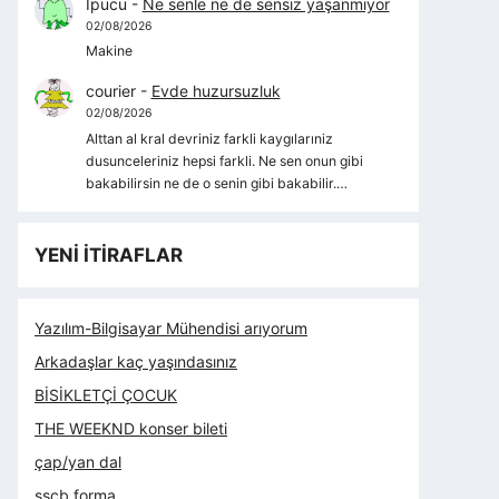
İpucu
-
Ne senle ne de sensiz yaşanmıyor
02/08/2026
Makine
courier
-
Evde huzursuzluk
02/08/2026
Alttan al kral devriniz farkli kaygılarıniz
dusunceleriniz hepsi farkli. Ne sen onun gibi
bakabilirsin ne de o senin gibi bakabilir.…
YENİ İTİRAFLAR
Yazılım-Bilgisayar Mühendisi arıyorum
Arkadaşlar kaç yaşındasınız
BİSİKLETÇİ ÇOCUK
THE WEEKND konser bileti
çap/yan dal
sscb forma