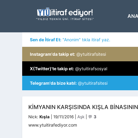
İçeriğe
atla
ANA
Sen de İtiraf Et:
"Anonim" tıkla itiraf yaz.
Instagram'da takip et:
@ytuitirafsitesi
X(Twitter)'te takip et:
@ytuitirafsosyal
Telegram'da bize katıl:
@ytuitirafsitesi
KIMYANIN KARŞISINDA KIŞLA BINASINI
Kategoriler
Nick:
Kışla
|
19/11/2016
|
Aşk
|
💬
3
www.ytuitirafediyor.com