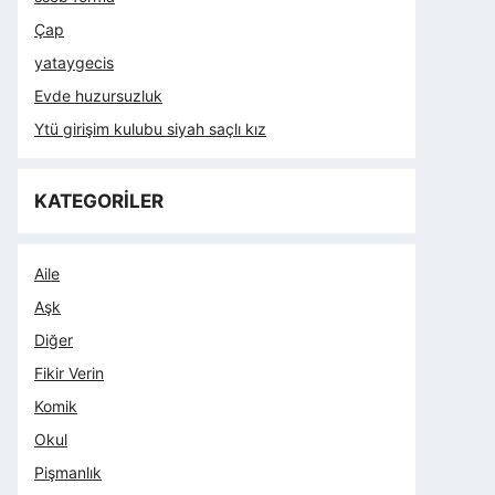
Çap
yataygecis
Evde huzursuzluk
Ytü girişim kulubu siyah saçlı kız
KATEGORİLER
Aile
Aşk
Diğer
Fikir Verin
Komik
Okul
Pişmanlık