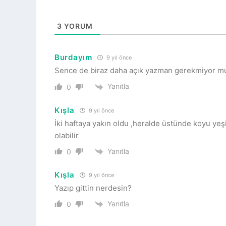
3
YORUM
Burdayım
9 yıl önce
Sence de biraz daha açık yazman gerekmiyor m
Yanıtla
0
Kışla
9 yıl önce
İki haftaya yakın oldu ,heralde üstünde koyu yeşi
olabilir
Yanıtla
0
Kışla
9 yıl önce
Yazıp gittin nerdesin?
Yanıtla
0