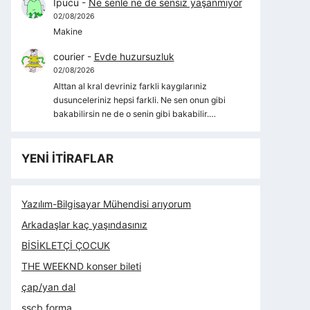
İpucu
-
Ne senle ne de sensiz yaşanmıyor
02/08/2026
Makine
courier
-
Evde huzursuzluk
02/08/2026
Alttan al kral devriniz farkli kaygılarıniz
dusunceleriniz hepsi farkli. Ne sen onun gibi
bakabilirsin ne de o senin gibi bakabilir.…
YENİ İTİRAFLAR
Yazılım-Bilgisayar Mühendisi arıyorum
Arkadaşlar kaç yaşındasınız
BİSİKLETÇİ ÇOCUK
THE WEEKND konser bileti
çap/yan dal
sscb forma