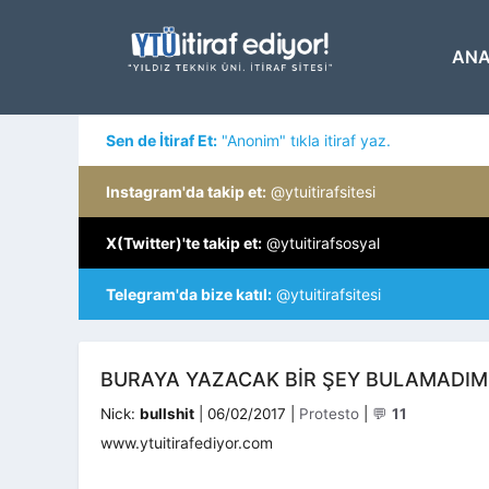
İçeriğe
atla
ANA
Sen de İtiraf Et:
"Anonim" tıkla itiraf yaz.
Instagram'da takip et:
@ytuitirafsitesi
X(Twitter)'te takip et:
@ytuitirafsosyal
Telegram'da bize katıl:
@ytuitirafsitesi
BURAYA YAZACAK BIR ŞEY BULAMADIM
Kategoriler
Nick:
bullshit
|
06/02/2017
|
Protesto
|
💬
11
www.ytuitirafediyor.com