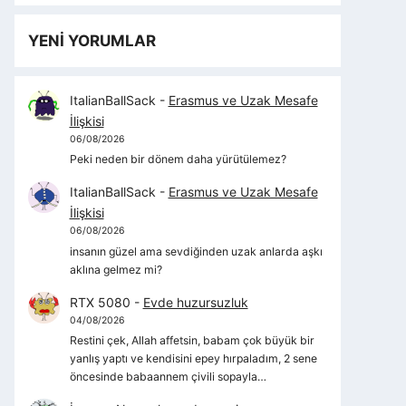
YENİ YORUMLAR
ItalianBallSack
-
Erasmus ve Uzak Mesafe
İlişkisi
06/08/2026
Peki neden bir dönem daha yürütülemez?
ItalianBallSack
-
Erasmus ve Uzak Mesafe
İlişkisi
06/08/2026
insanın güzel ama sevdiğinden uzak anlarda aşkı
aklına gelmez mi?
RTX 5080
-
Evde huzursuzluk
04/08/2026
Restini çek, Allah affetsin, babam çok büyük bir
yanlış yaptı ve kendisini epey hırpaladım, 2 sene
öncesinde babaannem çivili sopayla…