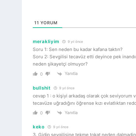
11
YORUM
merakliyim
9 yıl önce
Soru 1: Sen neden bu kadar kafana taktın?
Soru 2: Sevgilisi tecavüz etti deyince pek inand
neden şikayetçi olmuyor?
Yanıtla
0
bullshit
9 yıl önce
cevap 1 : o kişiyi arkadaş olarak çok seviyorum v
tecavüze uğradığını öğrense kızı evlatlıktan re
Yanıtla
0
keko
9 yıl önce
3. Gidip sevgilisine tekme tokat neden dalmadin