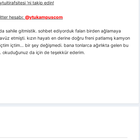
uitirafsitesi 'ni takip edin!
tter hesabı:
@ytukampuscom
da sahile gitmistik. sohbet ediyorduk falan birden ağlamaya
cavüz etmişti. kızın hayatı en derine doğru freni patlamış kamyon
çtim içtim… bir şey değişmedi. bana tonlarca ağırlıkta gelen bu
ksa. okuduğunuz da için de teşekkür ederim.