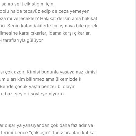
anıp sert cikistigim için.
 toplu halde tecavüz edip de ceza yemeyen
ceza mı verecekler? Hakikat dersin ama hakikat
ün. Senin kafandakilerle tartışmaya bile gerek
mesine karşı çıkarlar, idama karşı çıkarlar.
 taraflarıyla gülüyor
ısı çok azdır. Kimisi bununla yaşayamaz kimisi
umluları kim bilinmez ama ülkemizde ki
 Bende çocuk yaşta benzer bi olayin
te bazı şeyleri söyleyemiyoruz
ar dışarıya yansıyandan çok daha fazladır ve
terimi bence “çok aşırı” Taciz oranları kat kat