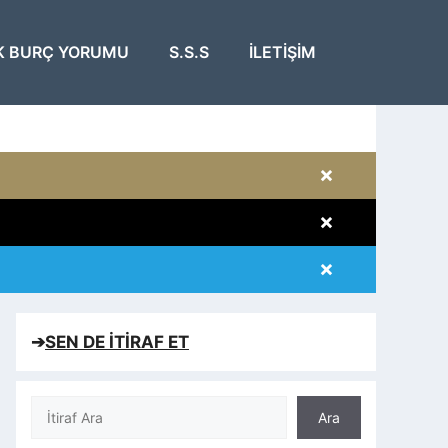
K BURÇ YORUMU
S.S.S
İLETIŞIM
×
×
×
×
➔
SEN DE İTİRAF ET
Ara
Ara