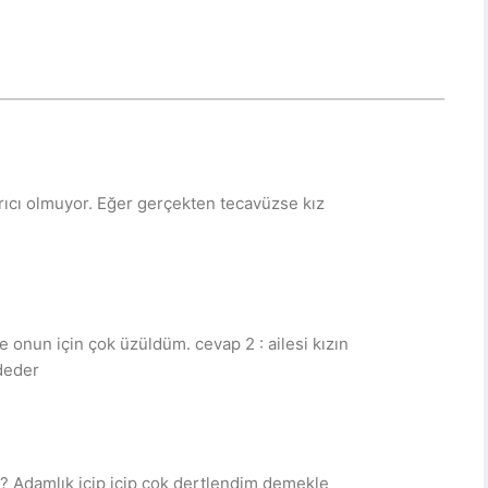
ırıcı olmuyor. Eğer gerçekten tecavüzse kız
e onun için çok üzüldüm. cevap 2 : ailesi kızın
ddeder
? Adamlık içip içip cok dertlendim demekle