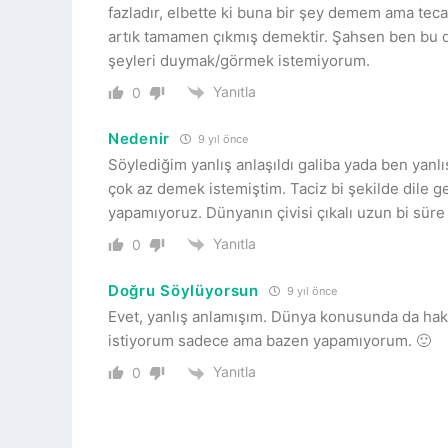
fazladır, elbette ki buna bir şey demem ama teca
artık tamamen çıkmış demektir. Şahsen ben bu d
şeyleri duymak/görmek istemiyorum.
Yanıtla
0
Nedenir
9 yıl önce
Söylediğim yanlış anlaşıldı galiba yada ben yanl
çok az demek istemiştim. Taciz bi şekilde dile g
yapamıyoruz. Dünyanın çivisi çıkalı uzun bi süre
Yanıtla
0
Doğru Söylüyorsun
9 yıl önce
Evet, yanlış anlamışım. Dünya konusunda da hakl
istiyorum sadece ama bazen yapamıyorum. 🙂
Yanıtla
0