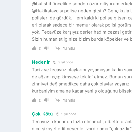
@bullshit öncelikle senden özür diliyorum erkek s
@Hakikatavcısı polise neden gitsin? Genç kızla
polisleri de gördük. Hem kaldı ki polise gitsen 
eri olarak sadece bir memur olarak polisi görürs
yok. Tecavüze karşıyız derler hadım cezasi getiril
Sizin humanistliginize bizim burda köpekler ve bi
Yanıtla
0
Nedenir
9 yıl önce
Taciz ve tecavüz olaylarını yaşamayan kadın say
de ağzını açıp kimseye tek laf etmez. Bunun sor
zihniyet değişmedikçe daha çok olaylar yaşarız.
kurbaniyim ama ne kadar yanlış olduğunu bilsek
Yanıtla
0
Çok Kötü
9 yıl önce
Tecavüz o kadar da fazla olmamalı, elbette oranl
nice şikayet edilmeyenler vardır ama “çok azdır” 