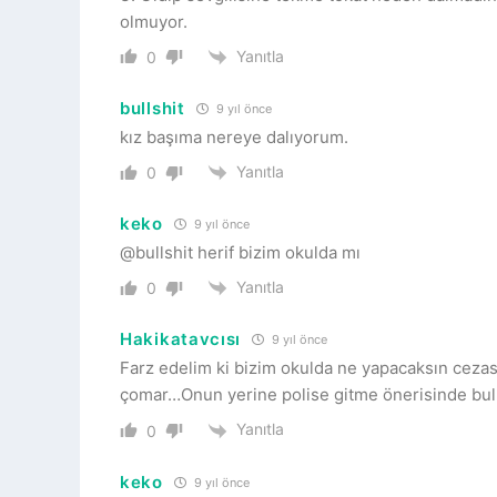
olmuyor.
Yanıtla
0
bullshit
9 yıl önce
kız başıma nereye dalıyorum.
Yanıtla
0
keko
9 yıl önce
@bullshit herif bizim okulda mı
Yanıtla
0
Hakikatavcısı
9 yıl önce
Farz edelim ki bizim okulda ne yapacaksın cezas
çomar…Onun yerine polise gitme önerisinde bul
Yanıtla
0
keko
9 yıl önce