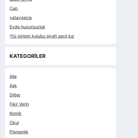
Çap
yataygecis
Evde huzursuzluk
Ytü girişim kulubu siyah saçlı kız
KATEGORİLER
Aile
Aşk
Diğer
Fikir Verin
Komik
Okul
Pişmanlık