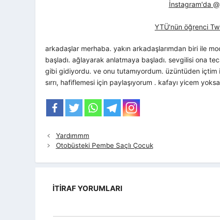
İnstagram'da @yt
YTÜ'nün öğrenci Twi
arkadaşlar merhaba. yakın arkadaşlarımdan biri ile mo
başladı. ağlayarak anlatmaya başladı. sevgilisi ona te
gibi gidiyordu. ve onu tutamıyordum. üzüntüden içtim i
sırrı, hafiflemesi için paylaşıyorum . kafayı yicem yo
Yardımmm
Otobüsteki Pembe Saçlı Çocuk
İTIRAF YORUMLARI