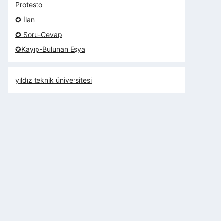
Protesto
✪ İlan
✪ Soru-Cevap
✪Kayıp-Bulunan Eşya
yıldız teknik üniversitesi