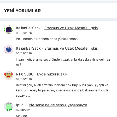
YENİ YORUMLAR
ItalianBallSack
-
Erasmus ve Uzak Mesafe İlişkisi
06/08/2026
Peki neden bir dönem daha yürütülemez?
ItalianBallSack
-
Erasmus ve Uzak Mesafe İlişkisi
06/08/2026
insanın güzel ama sevdiğinden uzak anlarda aşkı aklına gelmez
mi?
RTX 5080
-
Evde huzursuzluk
04/08/2026
Restini çek, Allah affetsin, babam çok büyük bir yanlış yaptı ve
kendisini epey hırpaladım, 2 sene öncesinde babaannem çivili
sopayla…
İpucu
-
Ne senle ne de sensiz yaşanmıyor
02/08/2026
Makine