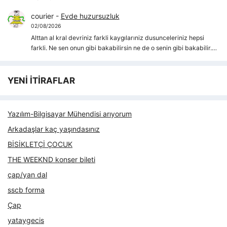
courier
-
Evde huzursuzluk
02/08/2026
Alttan al kral devriniz farkli kaygılarıniz dusunceleriniz hepsi
farkli. Ne sen onun gibi bakabilirsin ne de o senin gibi bakabilir.…
YENİ İTİRAFLAR
Yazılım-Bilgisayar Mühendisi arıyorum
Arkadaşlar kaç yaşındasınız
BİSİKLETÇİ ÇOCUK
THE WEEKND konser bileti
çap/yan dal
sscb forma
Çap
yataygecis