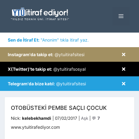
İçeriğe
atla
MENÜ
×
Sen de İtiraf Et:
"Anonim" tıkla itiraf yaz.
×
Instagram'da takip et:
@ytuitirafsitesi
×
X(Twitter)'te takip et:
@ytuitirafsosyal
×
Telegram'da bize katıl:
@ytuitirafsitesi
OTOBÜSTEKI PEMBE SAÇLI ÇOCUK
Kategoriler
Nick:
kelebekhamdi
|
07/02/2017
|
Aşk
|
💬
7
www.ytuitirafediyor.com