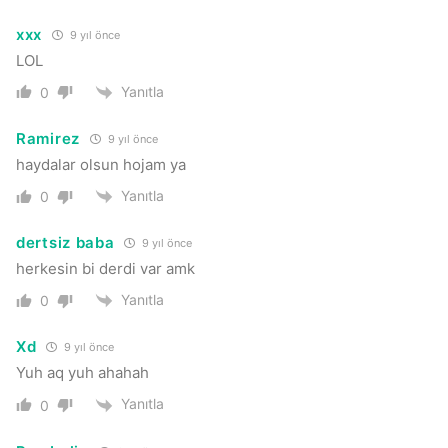
xxx
9 yıl önce
LOL
Yanıtla
0
Ramirez
9 yıl önce
haydalar olsun hojam ya
Yanıtla
0
dertsiz baba
9 yıl önce
herkesin bi derdi var amk
Yanıtla
0
Xd
9 yıl önce
Yuh aq yuh ahahah
Yanıtla
0