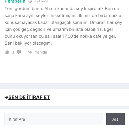
Pembelin
9 yıl önce
Yeni gördüm bunu. Ah ne kadar da şey kaçırdım? Ben de
sana karşı aynı şeyleri hissetmiştim. Ikimiz de birbirimizle
konuşamayacak kadar utangaçtık sanırım. Umarım her şey
için çok geç değildir ve umarım birlikte olabiliriz. Eğer
bunu okuyorsan bu salı saat 17.00’de hokka cafe’ye gel.
Seni bekliyor olacağım.
Yanıtla
0
➔
SEN DE İTİRAF ET
Ara
Ara