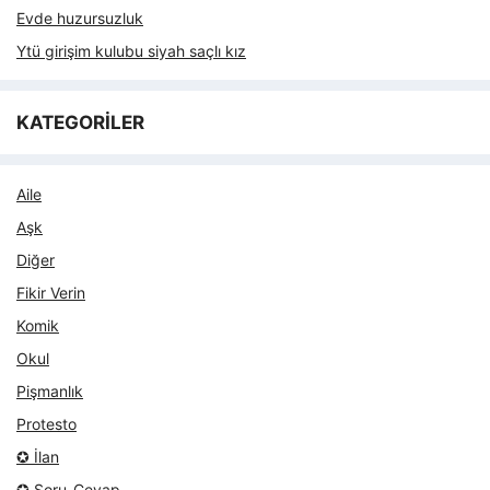
Evde huzursuzluk
Ytü girişim kulubu siyah saçlı kız
KATEGORİLER
Aile
Aşk
Diğer
Fikir Verin
Komik
Okul
Pişmanlık
Protesto
✪ İlan
✪ Soru-Cevap