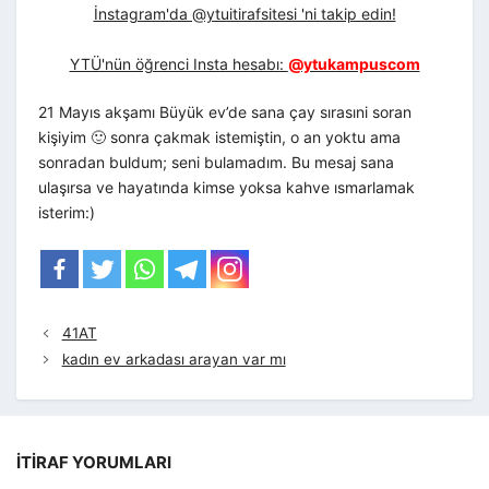
İnstagram'da @ytuitirafsitesi 'ni takip edin!
YTÜ'nün öğrenci Insta hesabı:
@ytukampuscom
21 Mayıs akşamı Büyük ev’de sana çay sırasıni soran
kişiyim 🙂 sonra çakmak istemiştin, o an yoktu ama
sonradan buldum; seni bulamadım. Bu mesaj sana
ulaşırsa ve hayatında kimse yoksa kahve ısmarlamak
isterim:)
41AT
kadın ev arkadası arayan var mı
İTIRAF YORUMLARI