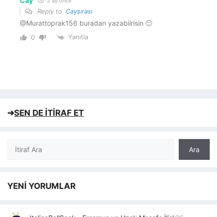
Cay
2 ay önce
Reply to
Caysırası
@Murattoprak156 buradan yazabilrisin 🙂
Yanıtla
0
➔
SEN DE İTİRAF ET
Ara
Ara
YENİ YORUMLAR