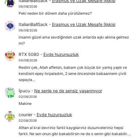
ItalianBallSack
-
Erasmus ve Uzak Mesafe İlişkisi
06/08/2026
Peki neden bir dönem daha yürütülemez?
ItalianBallSack
-
Erasmus ve Uzak Mesafe İlişkisi
06/08/2026
insanın güzel ama sevdiğinden uzak anlarda aşkı aklına gelmez
mi?
RTX 5080
-
Evde huzursuzluk
04/08/2026
Restini çek, Allah affetsin, babam çok büyük bir yanlış yaptı ve
kendisini epey hırpaladım, 2 sene öncesinde babaannem çivili
sopayla…
İpucu
-
Ne senle ne de sensiz yaşanmıyor
02/08/2026
Makine
courier
-
Evde huzursuzluk
02/08/2026
Alttan al kral devriniz farkli kaygılarıniz dusunceleriniz hepsi
farkli. Ne sen onun gibi bakabilirsin ne de o senin gibi bakabilir.…