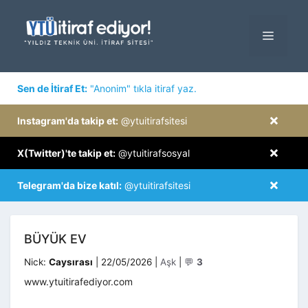
İçeriğe
atla
MENÜ
×
Sen de İtiraf Et:
"Anonim" tıkla itiraf yaz.
×
Instagram'da takip et:
@ytuitirafsitesi
×
X(Twitter)'te takip et:
@ytuitirafsosyal
×
Telegram'da bize katıl:
@ytuitirafsitesi
BÜYÜK EV
Kategoriler
Nick:
Caysırası
|
22/05/2026
|
Aşk
|
💬
3
www.ytuitirafediyor.com