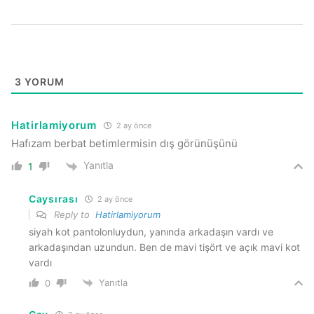
3
YORUM
Hatirlamiyorum
2 ay önce
Hafızam berbat betimlermisin dış görünüşünü
Yanıtla
1
Caysırası
2 ay önce
Reply to
Hatirlamiyorum
siyah kot pantolonluydun, yanında arkadaşın vardı ve
arkadaşından uzundun. Ben de mavi tişört ve açık mavi kot
vardı
Yanıtla
0