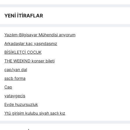
YENİ İTİRAFLAR
Yazılım-Bilgisayar Mühendisi arıyorum
Arkadaşlar kaç yaşındasınız
BİSİKLETÇİ ÇOCUK
THE WEEKND konser bileti
çap/yan dal
sscb forma
Çap
yataygecis
Evde huzursuzluk
Ytü girişim kulubu siyah saçlı kız