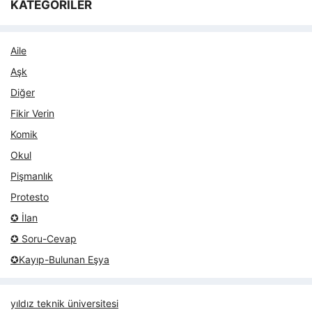
KATEGORİLER
Aile
Aşk
Diğer
Fikir Verin
Komik
Okul
Pişmanlık
Protesto
✪ İlan
✪ Soru-Cevap
✪Kayıp-Bulunan Eşya
yıldız teknik üniversitesi