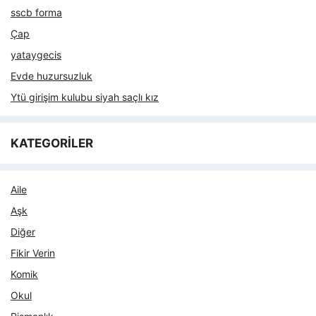
sscb forma
Çap
yataygecis
Evde huzursuzluk
Ytü girişim kulubu siyah saçlı kız
KATEGORİLER
Aile
Aşk
Diğer
Fikir Verin
Komik
Okul