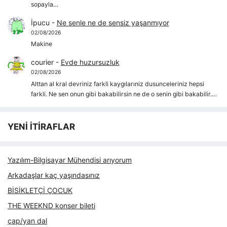
sopayla…
İpucu
-
Ne senle ne de sensiz yaşanmıyor
02/08/2026
Makine
courier
-
Evde huzursuzluk
02/08/2026
Alttan al kral devriniz farkli kaygılarıniz dusunceleriniz hepsi
farkli. Ne sen onun gibi bakabilirsin ne de o senin gibi bakabilir.…
YENİ İTİRAFLAR
Yazılım-Bilgisayar Mühendisi arıyorum
Arkadaşlar kaç yaşındasınız
BİSİKLETÇİ ÇOCUK
THE WEEKND konser bileti
çap/yan dal