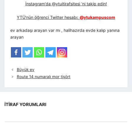
İnstagram'da @ytuitirafsitesi 'ni takip edin!
YTÜ'nün öğrenci Twitter hesabı:
@ytukampuscom
ev arkadaşı arayan var mı , halihazırda evde kalıp yanına
arayan
Büyük ev
Route 14 numaralı mor tişört
İTIRAF YORUMLARI