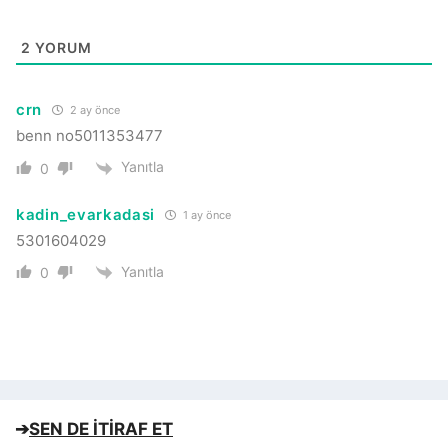
2
YORUM
crn
2 ay önce
benn no5011353477
Yanıtla
0
kadin_evarkadasi
1 ay önce
5301604029
Yanıtla
0
➔
SEN DE İTİRAF ET