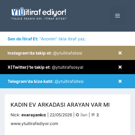
İçeriğe
atla
MENÜ
×
Sen de İtiraf Et:
"Anonim" tıkla itiraf yaz.
×
Instagram'da takip et:
@ytuitirafsitesi
×
X(Twitter)'te takip et:
@ytuitirafsosyal
×
Telegram'da bize katıl:
@ytuitirafsitesi
KADIN EV ARKADASI ARAYAN VAR MI
Kategoriler
Nick:
evarayankız
|
22/05/2026
|
✪ İlan
|
💬
2
www.ytuitirafediyor.com