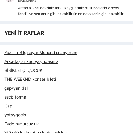
02/08/2026
Alttan al kral devriniz farkli kaygılarıniz dusunceleriniz hepsi
farkli. Ne sen onun gibi bakabilirsin ne de o senin gibi bakabilir.…
YENİ İTİRAFLAR
Yazılım-Bilgisayar Mühendisi arıyorum
Arkadaşlar kaç yaşındasınız
BİSİKLETÇİ ÇOCUK
THE WEEKND konser bileti
çap/yan dal
sscb forma
Çap
yataygecis
Evde huzursuzluk
Ytü girişim kulubu siyah saçlı kız