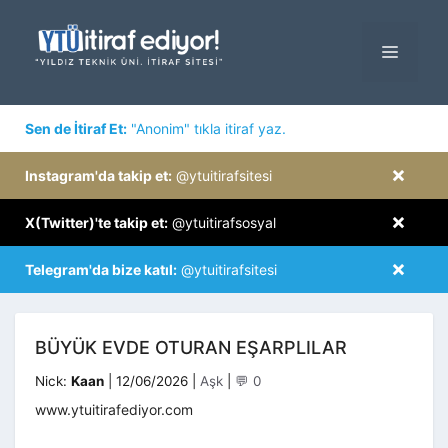
İçeriğe
atla
MENÜ
×
Sen de İtiraf Et:
"Anonim" tıkla itiraf yaz.
×
Instagram'da takip et:
@ytuitirafsitesi
×
X(Twitter)'te takip et:
@ytuitirafsosyal
×
Telegram'da bize katıl:
@ytuitirafsitesi
BÜYÜK EVDE OTURAN EŞARPLILAR
Kategoriler
Nick:
Kaan
|
12/06/2026
|
Aşk
|
💬 0
www.ytuitirafediyor.com