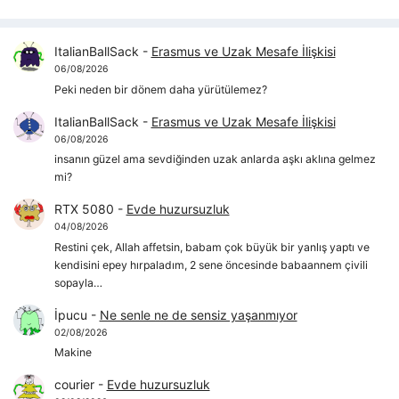
ItalianBallSack
-
Erasmus ve Uzak Mesafe İlişkisi
06/08/2026
Peki neden bir dönem daha yürütülemez?
ItalianBallSack
-
Erasmus ve Uzak Mesafe İlişkisi
06/08/2026
insanın güzel ama sevdiğinden uzak anlarda aşkı aklına gelmez
mi?
RTX 5080
-
Evde huzursuzluk
04/08/2026
Restini çek, Allah affetsin, babam çok büyük bir yanlış yaptı ve
kendisini epey hırpaladım, 2 sene öncesinde babaannem çivili
sopayla…
İpucu
-
Ne senle ne de sensiz yaşanmıyor
02/08/2026
Makine
courier
-
Evde huzursuzluk