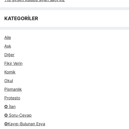
KATEGORİLER
Aile
Aşk
Diğer
Fikir Verin
Komik
Okul
Pişmanlık
Protesto
✪ İlan
✪ Soru-Cevap
✪Kayıp-Bulunan Eşya