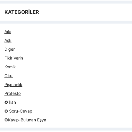
KATEGORİLER
Aile
Aşk
Diğer
Fikir Verin
Komik
Okul
Pişmanlık
Protesto
✪ İlan
✪ Soru-Cevap
✪Kayıp-Bulunan Eşya