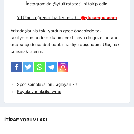
İnstagram'da @ytuitirafsitesi 'ni takip edin!
YTÜ'nün öğrenci Twitter hesabı:
@ytukampuscom
Arkadaşlarınla takılıyordun gece öncesinde tek
takiliyordun pcde dikkatimi çekti hava da güzel beraber
ortabahçede sohbet edebiliriz diye düşündüm. Ulaşmak
tanışmak isterim…
Spor Kompleksi önü ağlayan kız
Buyukev meksika wrap
İTIRAF YORUMLARI