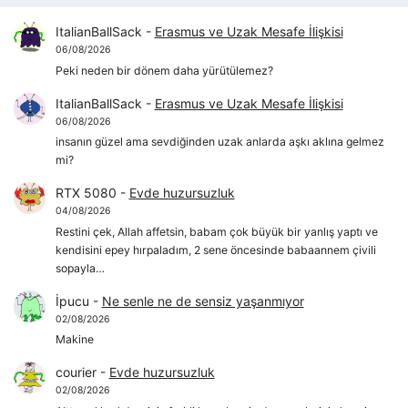
ItalianBallSack
-
Erasmus ve Uzak Mesafe İlişkisi
06/08/2026
Peki neden bir dönem daha yürütülemez?
ItalianBallSack
-
Erasmus ve Uzak Mesafe İlişkisi
06/08/2026
insanın güzel ama sevdiğinden uzak anlarda aşkı aklına gelmez
mi?
RTX 5080
-
Evde huzursuzluk
04/08/2026
Restini çek, Allah affetsin, babam çok büyük bir yanlış yaptı ve
kendisini epey hırpaladım, 2 sene öncesinde babaannem çivili
sopayla…
İpucu
-
Ne senle ne de sensiz yaşanmıyor
02/08/2026
Makine
courier
-
Evde huzursuzluk
02/08/2026