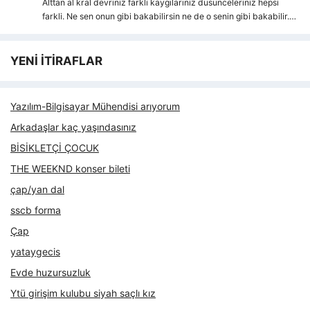
Alttan al kral devriniz farkli kaygılarıniz dusunceleriniz hepsi
farkli. Ne sen onun gibi bakabilirsin ne de o senin gibi bakabilir.…
YENİ İTİRAFLAR
Yazılım-Bilgisayar Mühendisi arıyorum
Arkadaşlar kaç yaşındasınız
BİSİKLETÇİ ÇOCUK
THE WEEKND konser bileti
çap/yan dal
sscb forma
Çap
yataygecis
Evde huzursuzluk
Ytü girişim kulubu siyah saçlı kız