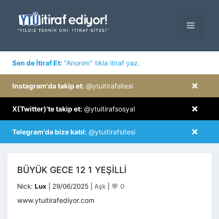
İçeriğe
atla
MENÜ
×
Sen de İtiraf Et:
"Anonim" tıkla itiraf yaz.
×
Instagram'da takip et:
@ytuitirafsitesi
×
X(Twitter)'te takip et:
@ytuitirafsosyal
×
Telegram'da bize katıl:
@ytuitirafsitesi
BÜYÜK GECE 12 1 YEŞILLI
Kategoriler
Nick:
Lux
|
29/06/2025
|
Aşk
|
💬 0
www.ytuitirafediyor.com