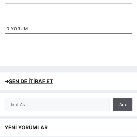
0
YORUM
➔
SEN DE İTİRAF ET
Ara
Ara
YENİ YORUMLAR