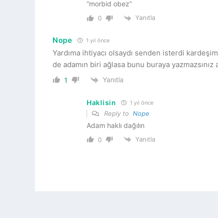
“morbid obez”
Yanıtla
0
Nope
1 yıl önce
Yardıma ihtiyacı olsaydı senden isterdi kardeşim
de adamın biri ağlasa bunu buraya yazmazsınız 
Yanıtla
1
Haklisin
1 yıl önce
Reply to
Nope
Adam haklı dağılın
Yanıtla
0