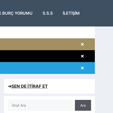
K BURÇ YORUMU
S.S.S
İLETIŞIM
×
×
×
×
➔
SEN DE İTİRAF ET
Ara
Ara