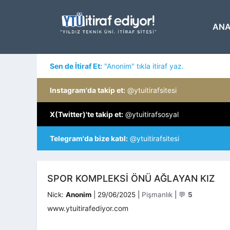
İçeriğe
atla
ANA
Sen de İtiraf Et:
"Anonim" tıkla itiraf yaz.
Instagram'da takip et:
@ytuitirafsitesi
X(Twitter)'te takip et:
@ytuitirafsosyal
Telegram'da bize katıl:
@ytuitirafsitesi
SPOR KOMPLEKSI ÖNÜ AĞLAYAN KIZ
Kategoriler
Nick:
Anonim
|
29/06/2025
|
Pişmanlık
|
💬
5
www.ytuitirafediyor.com