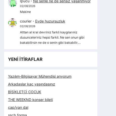
İpucu
-
Ne senle ne de sensiz yaşanmıyor
02/08/2026
Makine
courier
-
Evde huzursuzluk
02/08/2026
Alttan al kral devriniz farkli kaygılarıniz
dusunceleriniz hepsi farkli. Ne sen onun gibi
bakabilirsin ne de o senin gibi bakabilir.…
YENİ İTİRAFLAR
Yazılım-Bilgisayar Mühendisi arıyorum
Arkadaşlar kaç yaşındasınız
BİSİKLETÇİ ÇOCUK
THE WEEKND konser bileti
çap/yan dal
sscb forma