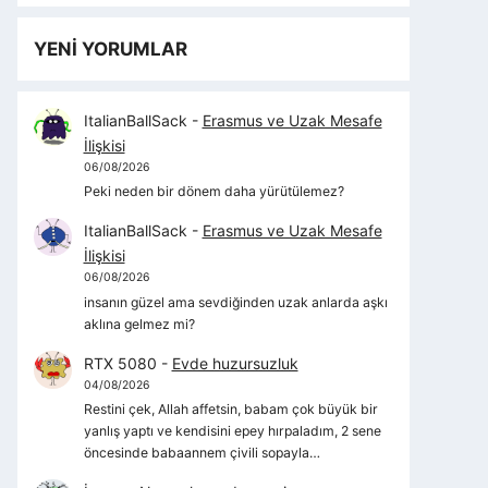
YENİ YORUMLAR
ItalianBallSack
-
Erasmus ve Uzak Mesafe
İlişkisi
06/08/2026
Peki neden bir dönem daha yürütülemez?
ItalianBallSack
-
Erasmus ve Uzak Mesafe
İlişkisi
06/08/2026
insanın güzel ama sevdiğinden uzak anlarda aşkı
aklına gelmez mi?
RTX 5080
-
Evde huzursuzluk
04/08/2026
Restini çek, Allah affetsin, babam çok büyük bir
yanlış yaptı ve kendisini epey hırpaladım, 2 sene
öncesinde babaannem çivili sopayla…