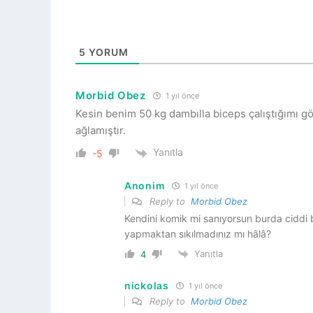
5
YORUM
Morbid Obez
1 yıl önce
Kesin benim 50 kg dambılla biceps çalıştığımı g
ağlamıştır.
Yanıtla
-5
Anonim
1 yıl önce
Reply to
Morbid Obez
Kendini komik mi sanıyorsun burda ciddi
yapmaktan sıkılmadınız mı hâlâ?
Yanıtla
4
nickolas
1 yıl önce
Reply to
Morbid Obez