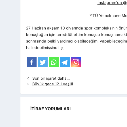
İnstagram'da @yt
YTÜ Yemekhane Me
27 Haziran akşam 10 civarında spor kompleksinin önün
konuştuğun için tereddüt ettim konuşup konuşmamakta 
sonrasında belki yardımcı olabileceğim, yapabileceğim
halledebilmişsindir ;(
Son bir işaret daha…
Büyük gece 12 1 yeşilli
İTIRAF YORUMLARI