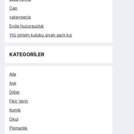
Çap
yataygecis
Evde huzursuzluk
Ytü girişim kulubu siyah saçlı kız
KATEGORİLER
Aile
Aşk
Diğer
Fikir Verin
Komik
Okul
Pişmanlık