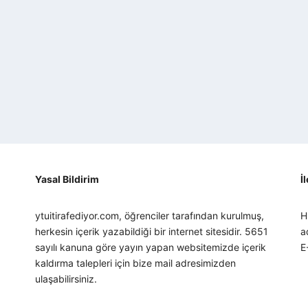
Yasal Bildirim
İ
ytuitirafediyor.com, öğrenciler tarafından kurulmuş,
H
herkesin içerik yazabildiği bir internet sitesidir. 5651
a
sayılı kanuna göre yayın yapan websitemizde içerik
E
kaldırma talepleri için bize mail adresimizden
ulaşabilirsiniz.