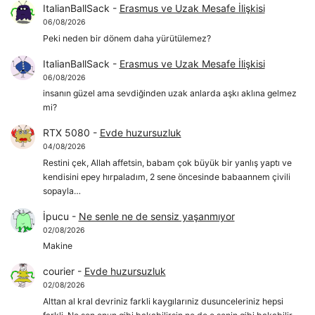
ItalianBallSack
-
Erasmus ve Uzak Mesafe İlişkisi
06/08/2026
Peki neden bir dönem daha yürütülemez?
ItalianBallSack
-
Erasmus ve Uzak Mesafe İlişkisi
06/08/2026
insanın güzel ama sevdiğinden uzak anlarda aşkı aklına gelmez
mi?
RTX 5080
-
Evde huzursuzluk
04/08/2026
Restini çek, Allah affetsin, babam çok büyük bir yanlış yaptı ve
kendisini epey hırpaladım, 2 sene öncesinde babaannem çivili
sopayla…
İpucu
-
Ne senle ne de sensiz yaşanmıyor
02/08/2026
Makine
courier
-
Evde huzursuzluk
02/08/2026
Alttan al kral devriniz farkli kaygılarıniz dusunceleriniz hepsi