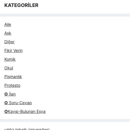
KATEGORİLER
Aile
Aşk
Diğer
Fikir Verin
Komik
Okul
Pişmanlık
Protesto
✪ İlan
✪ Soru-Cevap
✪Kayıp-Bulunan Eşya
yıldız teknik üniversitesi