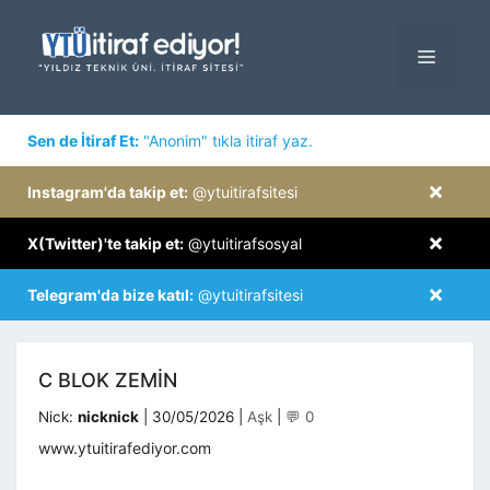
İçeriğe
atla
MENÜ
×
Sen de İtiraf Et:
"Anonim" tıkla itiraf yaz.
×
Instagram'da takip et:
@ytuitirafsitesi
×
X(Twitter)'te takip et:
@ytuitirafsosyal
×
Telegram'da bize katıl:
@ytuitirafsitesi
C BLOK ZEMIN
Kategoriler
Nick:
nicknick
|
30/05/2026
|
Aşk
|
💬 0
www.ytuitirafediyor.com