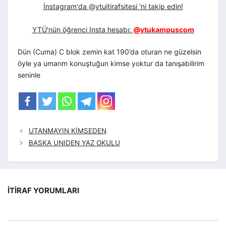
İnstagram'da @ytuitirafsitesi 'ni takip edin!
YTÜ'nün öğrenci Insta hesabı:
@ytukampuscom
Dün (Cuma) C blok zemin kat 190’da oturan ne güzelsin
öyle ya umarım konuştuğun kimse yoktur da tanışabilirim
seninle
UTANMAYIN KİMSEDEN
BASKA UNIDEN YAZ OKULU
İTIRAF YORUMLARI