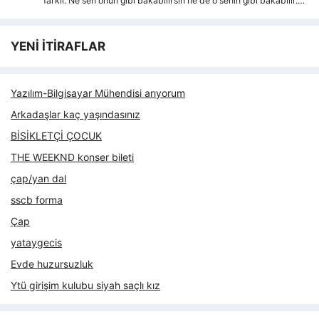
farkli. Ne sen onun gibi bakabilirsin ne de o senin gibi bakabilir.…
YENİ İTİRAFLAR
Yazılım-Bilgisayar Mühendisi arıyorum
Arkadaşlar kaç yaşındasınız
BİSİKLETÇİ ÇOCUK
THE WEEKND konser bileti
çap/yan dal
sscb forma
Çap
yataygecis
Evde huzursuzluk
Ytü girişim kulubu siyah saçlı kız