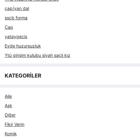
çap/yan dal
sscb forma
Çap
yataygecis
Evde huzursuzluk
Ytü girişim kulubu siyah saçlı kız
KATEGORİLER
Aile
Aşk
Diğer
Fikir Verin
Komik