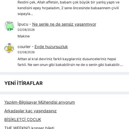
Restini çek, Allah affetsin, babam çok büyük bir yanlış yaptı ve
kendisini epey hırpaladım, 2 sene öncesinde babaannem çivili
sopayla…
İpucu
-
Ne senle ne de sensiz yaşanmıyor
02/08/2026
Makine
courier
-
Evde huzursuzluk
02/08/2026
Alttan al kral devriniz farkli kaygılarıniz dusunceleriniz hepsi
farkli. Ne sen onun gibi bakabilirsin ne de o senin gibi bakabilir.…
YENİ İTİRAFLAR
Yazılım-Bilgisayar Mühendisi arıyorum
Arkadaşlar kaç yaşındasınız
BİSİKLETÇİ ÇOCUK
THE WEEKND konser bileti