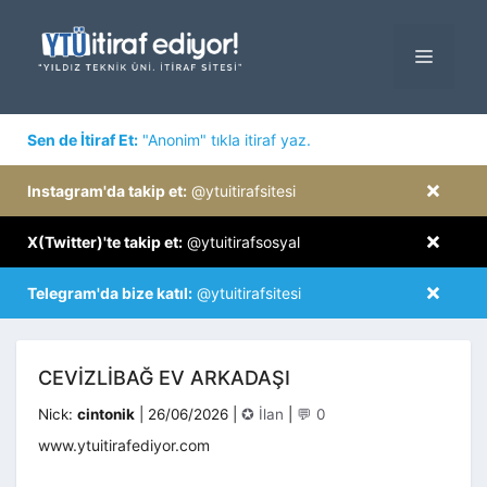
İçeriğe
atla
MENÜ
×
Sen de İtiraf Et:
"Anonim" tıkla itiraf yaz.
×
Instagram'da takip et:
@ytuitirafsitesi
×
X(Twitter)'te takip et:
@ytuitirafsosyal
×
Telegram'da bize katıl:
@ytuitirafsitesi
CEVIZLIBAĞ EV ARKADAŞI
Kategoriler
Nick:
cintonik
|
26/06/2026
|
✪ İlan
|
💬 0
www.ytuitirafediyor.com