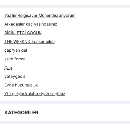
Yazılım-Bilgisayar Mühendisi arıyorum
Arkadaşlar kaç yaşındasınız
BİSİKLETÇİ ÇOCUK
THE WEEKND konser bileti
çap/yan dal
sscb forma
Çap
yataygecis
Evde huzursuzluk
Ytü girişim kulubu siyah saçlı kız
KATEGORİLER