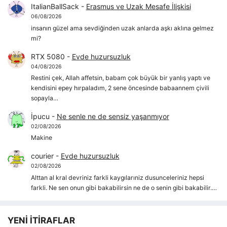
ItalianBallSack
-
Erasmus ve Uzak Mesafe İlişkisi
06/08/2026
insanın güzel ama sevdiğinden uzak anlarda aşkı aklına gelmez
mi?
RTX 5080
-
Evde huzursuzluk
04/08/2026
Restini çek, Allah affetsin, babam çok büyük bir yanlış yaptı ve
kendisini epey hırpaladım, 2 sene öncesinde babaannem çivili
sopayla…
İpucu
-
Ne senle ne de sensiz yaşanmıyor
02/08/2026
Makine
courier
-
Evde huzursuzluk
02/08/2026
Alttan al kral devriniz farkli kaygılarıniz dusunceleriniz hepsi
farkli. Ne sen onun gibi bakabilirsin ne de o senin gibi bakabilir.…
YENİ İTİRAFLAR