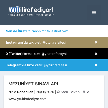
İçeriğe
atla
MENÜ
×
Sen de İtiraf Et:
"Anonim" tıkla itiraf yaz.
×
Instagram'da takip et:
@ytuitirafsitesi
×
X(Twitter)'te takip et:
@ytuitirafsosyal
×
Telegram'da bize katıl:
@ytuitirafsitesi
MEZUNIYET SINAVLARI
Kategoriler
Nick:
Dandelion
|
26/06/2026
|
✪ Soru-Cevap
|
💬
2
www.ytuitirafediyor.com