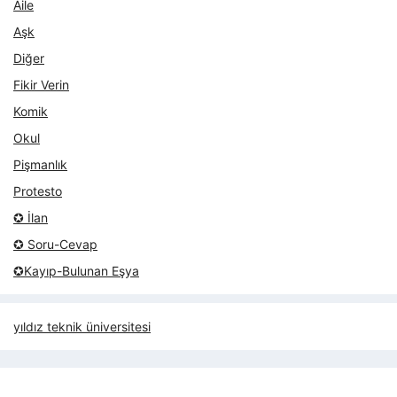
Aile
Aşk
Diğer
Fikir Verin
Komik
Okul
Pişmanlık
Protesto
✪ İlan
✪ Soru-Cevap
✪Kayıp-Bulunan Eşya
yıldız teknik üniversitesi