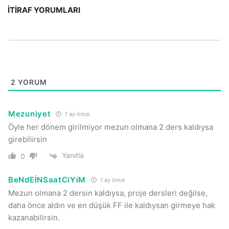
İTIRAF YORUMLARI
2
YORUM
Mezuniyet
1 ay önce
Öyle her dönem girilmiyor mezun olmana 2 ders kaldıysa
girebilirsin
Yanıtla
0
BeNdEİNSaatCiYiM
1 ay önce
Mezun olmana 2 dersin kaldıysa, proje dersleri değilse,
daha önce aldın ve en düşük FF ile kaldıysan girmeye hak
kazanabilirsin.