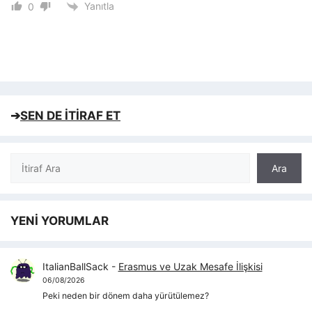
Yanıtla
0
➔
SEN DE İTİRAF ET
Ara
Ara
YENİ YORUMLAR
ItalianBallSack
-
Erasmus ve Uzak Mesafe İlişkisi
06/08/2026
Peki neden bir dönem daha yürütülemez?