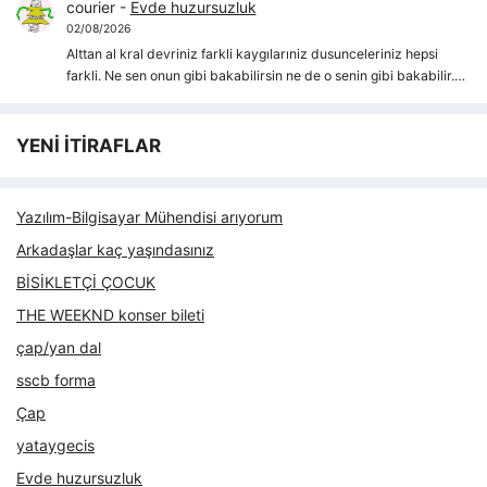
courier
-
Evde huzursuzluk
02/08/2026
Alttan al kral devriniz farkli kaygılarıniz dusunceleriniz hepsi
farkli. Ne sen onun gibi bakabilirsin ne de o senin gibi bakabilir.…
YENİ İTİRAFLAR
Yazılım-Bilgisayar Mühendisi arıyorum
Arkadaşlar kaç yaşındasınız
BİSİKLETÇİ ÇOCUK
THE WEEKND konser bileti
çap/yan dal
sscb forma
Çap
yataygecis
Evde huzursuzluk