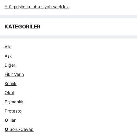
Ytü girişim kulubu siyah saçlı kız
KATEGORİLER
Aile
Aşk
Diğer
Fikir Verin
Komik
Okul
Pişmanlık
Protesto
✪ İlan
✪ Soru-Cevap