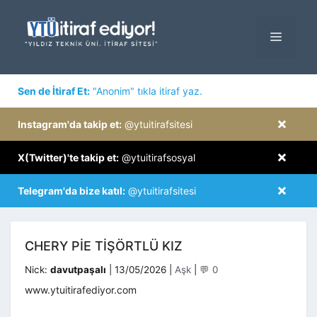
İçeriğe
atla
MENÜ
×
Sen de İtiraf Et:
"Anonim" tıkla itiraf yaz.
×
Instagram'da takip et:
@ytuitirafsitesi
×
X(Twitter)'te takip et:
@ytuitirafsosyal
×
Telegram'da bize katıl:
@ytuitirafsitesi
CHERY PIE TIŞÖRTLÜ KIZ
Kategoriler
Nick:
davutpaşalı
|
13/05/2026
|
Aşk
|
💬 0
www.ytuitirafediyor.com