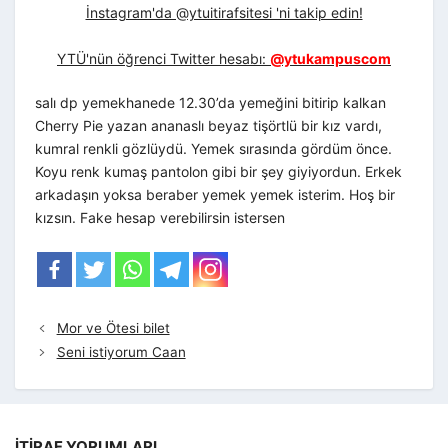
İnstagram'da @ytuitirafsitesi 'ni takip edin!
YTÜ'nün öğrenci Twitter hesabı:
@ytukampuscom
salı dp yemekhanede 12.30’da yemeğini bitirip kalkan
Cherry Pie yazan ananaslı beyaz tişörtlü bir kız vardı,
kumral renkli gözlüydü. Yemek sırasında gördüm önce.
Koyu renk kumaş pantolon gibi bir şey giyiyordun. Erkek
arkadaşın yoksa beraber yemek yemek isterim. Hoş bir
kızsın. Fake hesap verebilirsin istersen
Mor ve Ötesi bilet
Seni istiyorum Caan
İTIRAF YORUMLARI