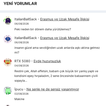
YENİ YORUMLAR
ItalianBallSack
-
Erasmus ve Uzak Mesafe İlişkisi
06/08/2026
Peki neden bir dönem daha yürütülemez?
ItalianBallSack
-
Erasmus ve Uzak Mesafe İlişkisi
06/08/2026
insanın güzel ama sevdiğinden uzak anlarda aşkı aklına gelmez
mi?
RTX 5080
-
Evde huzursuzluk
04/08/2026
Restini çek, Allah affetsin, babam çok büyük bir yanlış yaptı ve
kendisini epey hırpaladım, 2 sene öncesinde babaannem çivili
sopayla…
İpucu
-
Ne senle ne de sensiz yaşanmıyor
02/08/2026
Makine