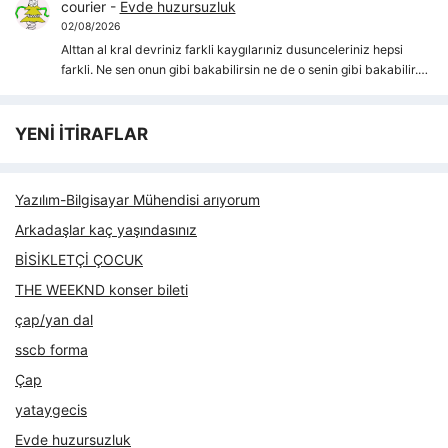
courier
-
Evde huzursuzluk
02/08/2026
Alttan al kral devriniz farkli kaygılarıniz dusunceleriniz hepsi
farkli. Ne sen onun gibi bakabilirsin ne de o senin gibi bakabilir.…
YENİ İTİRAFLAR
Yazılım-Bilgisayar Mühendisi arıyorum
Arkadaşlar kaç yaşındasınız
BİSİKLETÇİ ÇOCUK
THE WEEKND konser bileti
çap/yan dal
sscb forma
Çap
yataygecis
Evde huzursuzluk