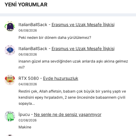
YENİ YORUMLAR
ItalianBallSack
-
Erasmus ve Uzak Mesafe İlişkisi
06/08/2026
Peki neden bir dönem daha yürütülemez?
ItalianBallSack
-
Erasmus ve Uzak Mesafe İlişkisi
06/08/2026
insanın güzel ama sevdiğinden uzak anlarda aşkı aklına gelmez
mi?
RTX 5080
-
Evde huzursuzluk
04/08/2026
Restini çek, Allah affetsin, babam çok büyük bir yanlış yaptı ve
kendisini epey hırpaladım, 2 sene öncesinde babaannem çivili
sopayla…
İpucu
-
Ne senle ne de sensiz yaşanmıyor
02/08/2026
Makine