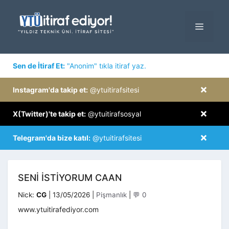
İçeriğe
atla
MENÜ
×
Sen de İtiraf Et:
"Anonim" tıkla itiraf yaz.
×
Instagram'da takip et:
@ytuitirafsitesi
×
X(Twitter)'te takip et:
@ytuitirafsosyal
×
Telegram'da bize katıl:
@ytuitirafsitesi
SENI ISTIYORUM CAAN
Kategoriler
Nick:
CG
|
13/05/2026
|
Pişmanlık
|
💬 0
www.ytuitirafediyor.com