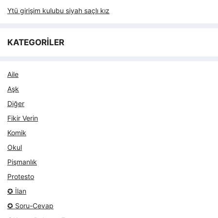
Ytü girişim kulubu siyah saçlı kız
KATEGORİLER
Aile
Aşk
Diğer
Fikir Verin
Komik
Okul
Pişmanlık
Protesto
✪ İlan
✪ Soru-Cevap