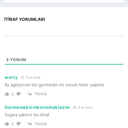
İTIRAF YORUMLARI
3
YORUM
werty
9 yıl önce
Ay agliyorum kiz gormedin mi cocuk neler yapmis
Yanıtla
0
Gormemekicinkorolmaklazim
9 yıl önce
Sigara yaktırir bu itiraf
Yanıtla
0