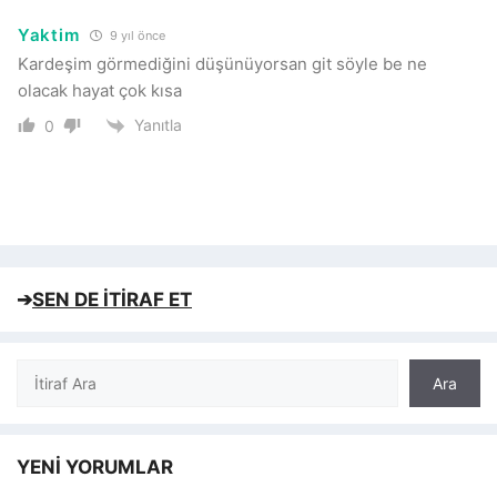
Yaktim
9 yıl önce
Kardeşim görmediğini düşünüyorsan git söyle be ne
olacak hayat çok kısa
Yanıtla
0
➔
SEN DE İTİRAF ET
Ara
Ara
YENİ YORUMLAR