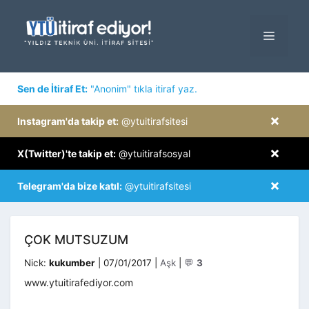
İçeriğe
atla
MENÜ
×
Sen de İtiraf Et:
"Anonim" tıkla itiraf yaz.
×
Instagram'da takip et:
@ytuitirafsitesi
×
X(Twitter)'te takip et:
@ytuitirafsosyal
×
Telegram'da bize katıl:
@ytuitirafsitesi
ÇOK MUTSUZUM
Kategoriler
Nick:
kukumber
|
07/01/2017
|
Aşk
|
💬
3
www.ytuitirafediyor.com