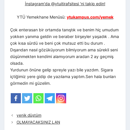
İnstagram'da @ytuitirafsitesi 'ni takip edin!
YTÜ Yemekhane Menüsü:
ytukampus.com/yemek
Çok enterasan bir ortamda tanıştık ve benim hiç umudum
yokken yanıma geldin ve beraber birşeyler yaşadık . Ama
çok kısa sürdü ve beni çok mutsuz etti bu durum .
Dışarıdan nasıl gözüküyorum bilmiyorum ama sürekli seni
düşünmekten kendimi alamıyorum aradan 2 ay geçmiş
olsada.
Yurdunun önüne gelip spreyle yazı bile yazdım. Sigara
içtiğimiz yere gidip de yazılama yaptım.Sen hala bunları
görmedin mi güzelim.
yenik düştüm
OLMAYACAKSINIZ LAN