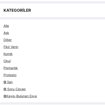
KATEGORİLER
Aile
Aşk
Diğer
Fikir Verin
Komik
Okul
Pişmanlık
Protesto
✪ İlan
✪ Soru-Cevap
✪Kayıp-Bulunan Eşya