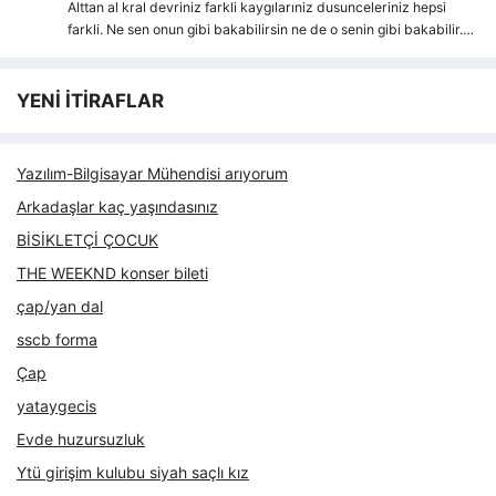
Alttan al kral devriniz farkli kaygılarıniz dusunceleriniz hepsi
farkli. Ne sen onun gibi bakabilirsin ne de o senin gibi bakabilir.…
YENİ İTİRAFLAR
Yazılım-Bilgisayar Mühendisi arıyorum
Arkadaşlar kaç yaşındasınız
BİSİKLETÇİ ÇOCUK
THE WEEKND konser bileti
çap/yan dal
sscb forma
Çap
yataygecis
Evde huzursuzluk
Ytü girişim kulubu siyah saçlı kız