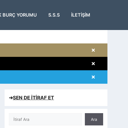
K BURÇ YORUMU
S.S.S
İLETIŞIM
×
×
×
×
➔
SEN DE İTİRAF ET
Ara
Ara