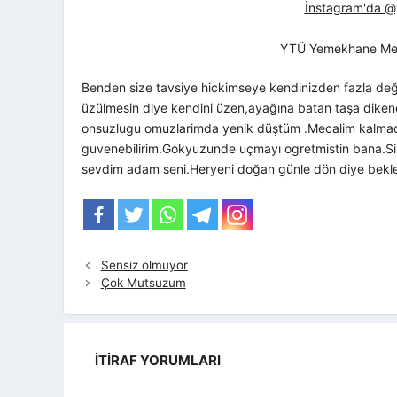
İnstagram'da @yt
YTÜ Yemekhane Me
Benden size tavsiye hickimseye kendinizden fazla değ
üzülmesin diye kendini üzen,ayağına batan taşa dike
onsuzlugu omuzlarimda yenik düştüm .Mecalim kalmadı
guvenebilirim.Gokyuzunde uçmayı ogretmistin bana.Sim
sevdim adam seni.Heryeni doğan günle dön diye bekl
Sensiz olmuyor
Çok Mutsuzum
İTIRAF YORUMLARI