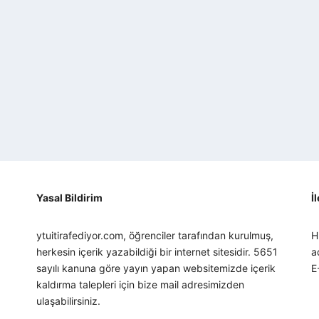
Yasal Bildirim
İ
ytuitirafediyor.com, öğrenciler tarafından kurulmuş,
H
herkesin içerik yazabildiği bir internet sitesidir. 5651
a
sayılı kanuna göre yayın yapan websitemizde içerik
E
kaldırma talepleri için bize mail adresimizden
ulaşabilirsiniz.