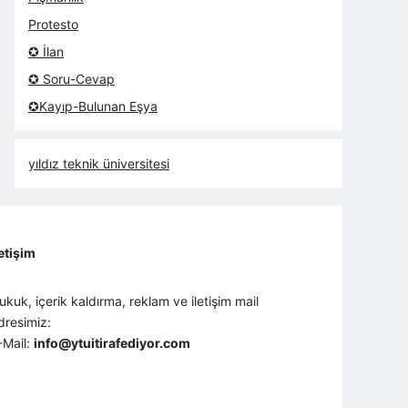
Protesto
✪ İlan
✪ Soru-Cevap
✪Kayıp-Bulunan Eşya
yıldız teknik üniversitesi
letişim
ukuk, içerik kaldırma, reklam ve iletişim mail
dresimiz:
-Mail:
info@ytuitirafediyor.com