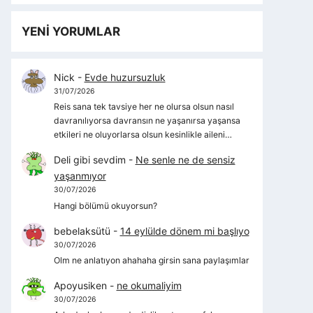
YENİ YORUMLAR
Nick
-
Evde huzursuzluk
31/07/2026
Reis sana tek tavsiye her ne olursa olsun nasıl
davranılıyorsa davransın ne yaşanırsa yaşansa
etkileri ne oluyorlarsa olsun kesinlikle aileni…
Deli gibi sevdim
-
Ne senle ne de sensiz
yaşanmıyor
30/07/2026
Hangi bölümü okuyorsun?
bebelaksütü
-
14 eylülde dönem mi başlıyo
30/07/2026
Olm ne anlatıyon ahahaha girsin sana paylaşımlar
Apoyusiken
-
ne okumaliyim
30/07/2026