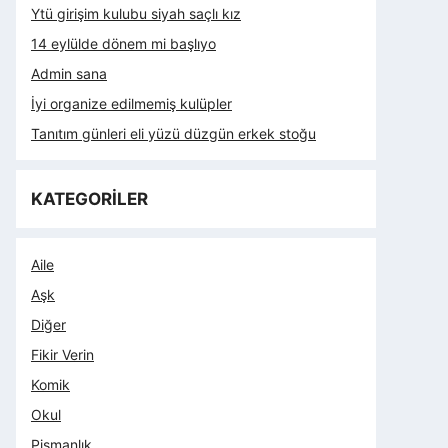
Ytü girişim kulubu siyah saçlı kız
14 eylülde dönem mi başlıyo
Admin sana
İyi organize edilmemiş kulüpler
Tanıtım günleri eli yüzü düzgün erkek stoğu
KATEGORİLER
Aile
Aşk
Diğer
Fikir Verin
Komik
Okul
Pişmanlık