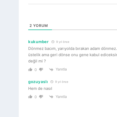
2
YORUM
kukumber
9 yıl önce
Dönmez bacım, yarıyolda bırakan adam dönmez. S
üstelik ama geri dönse onu gene kabul ediceksin
değil mi ?
Yanıtla
0
gozuyaslı
9 yıl önce
Hem de nasıl
Yanıtla
0