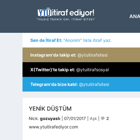
İçeriğe
atla
ANA
Sen de İtiraf Et:
"Anonim" tıkla itiraf yaz.
Instagram'da takip et:
@ytuitirafsitesi
X(Twitter)'te takip et:
@ytuitirafsosyal
Telegram'da bize katıl:
@ytuitirafsitesi
YENIK DÜŞTÜM
Kategoriler
Nick:
gozuyaslı
|
07/01/2017
|
Aşk
|
💬
2
www.ytuitirafediyor.com