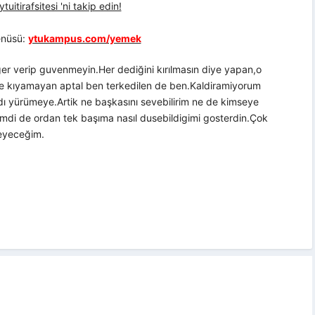
uitirafsitesi 'ni takip edin!
nüsü:
ytukampus.com/yemek
er verip guvenmeyin.Her dediğini kırılmasın diye yapan,o
ne kıyamayan aptal ben terkedilen de ben.Kaldiramiyorum
 yürümeye.Artik ne başkasını sevebilirim ne de kimseye
di de ordan tek başıma nasıl dusebildigimi gosterdin.Çok
eyeceğim.