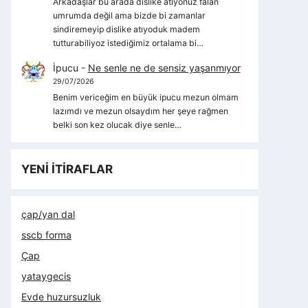
Arkadaşlar bu arada dislike atıyonuz falan
umrumda değil ama bizde bi zamanlar
sindiremeyip dislike atıyoduk madem
tutturabiliyoz istediğimiz ortalama bi…
İpucu
-
Ne senle ne de sensiz yaşanmıyor
29/07/2026
Benim vericeğim en büyük ipucu mezun olmam
lazımdı ve mezun olsaydım her şeye rağmen
belki son kez olucak diye senle…
YENİ İTİRAFLAR
çap/yan dal
sscb forma
Çap
yataygecis
Evde huzursuzluk